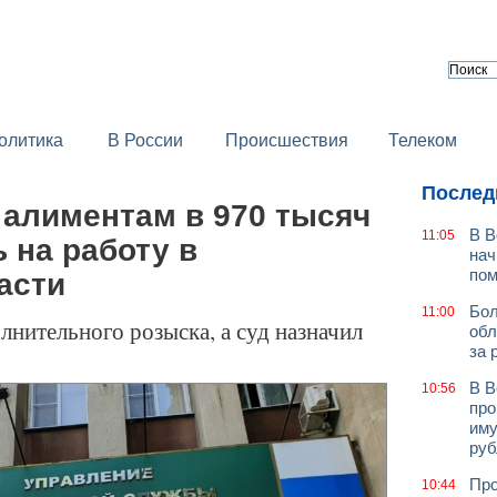
олитика
В России
Происшествия
Телеком
Послед
 алиментам в 970 тысяч
В В
11:05
 на работу в
нач
по
асти
Бол
11:00
нительного розыска, а суд назначил
обл
за 
В В
10:56
про
иму
руб
Про
10:44