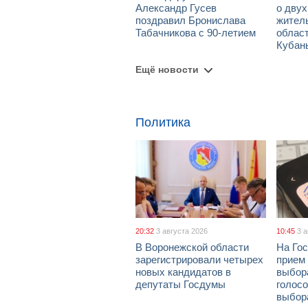
Александр Гусев
о дву
поздравил Бронислава
жител
Табачникова с 90-летием
област
Кубан
Ещё новости
Политика
20:32
3 августа 2026
10:45
3 
В Воронежской области
На Гос
зарегистрировали четырех
прием
новых кандидатов в
выбор
депутаты Госдумы
голосо
выбор