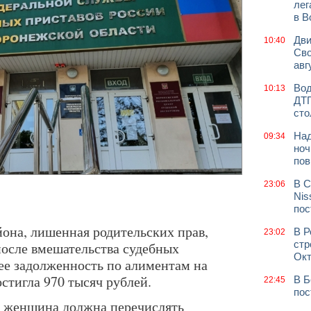
лег
в В
Дви
10:40
Сво
авг
Вод
10:13
ДТП
сто
Над
09:34
ноч
пов
В С
23:06
Nis
пос
она, лишенная родительских прав,
В Р
23:02
стр
после вмешательства судебных
Окт
 ее задолженность по алиментам на
стигла 970 тысяч рублей.
В Б
22:45
пос
а женщина должна перечислять