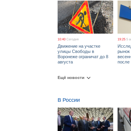
10:40
Сегодня
19:25
5 
Движение на участке
Иссле
улицы Свободы в
рынок 
Воронеже ограничат до 8
весен
августа
после
Ещё новости
В России