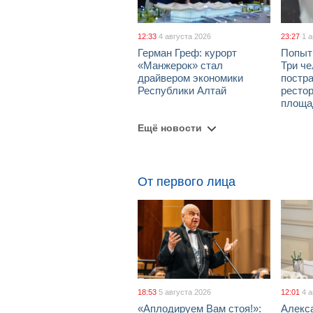
12:33
4 августа 2026
23:27
1 
Герман Греф: курорт
Попыт
«Манжерок» стал
Три че
драйвером экономики
постра
Республики Алтай
рестор
площа
Ещё новости
От первого лица
18:53
5 августа 2026
12:01
4 
«Аплодируем Вам стоя!»:
Алекс