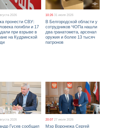
августа 2026
10:26
31 июля 2026
ка пронести СВУ:
В Белгородской области у
ловека погибли и 17
сотрудников ЧОПа нашли
дали при взрыве в
два гранатомета, арсенал
ане на Кудринской
оружия и более 13 тысяч
ди
патронов
августа 2026
20:07
27 июля 2026
андр Гусев сообщил
Мэр Воронежа Сергей