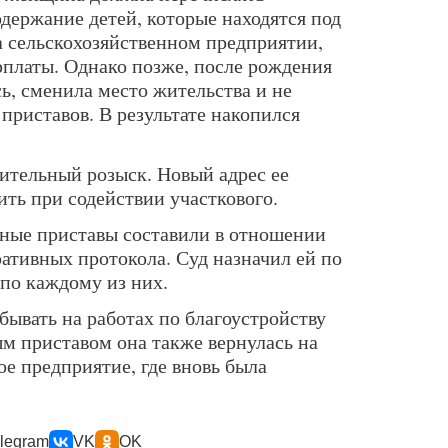
одержание детей, которые находятся под
а сельскохозяйственном предприятии,
рплаты. Однако позже, после рождения
сь, сменила место жительства и не
приставов. В результате накопился
тельный розыск. Новый адрес ее
ть при содействии участкового.
бные приставы составили в отношении
тивных протокола. Суд назначил ей по
 по каждому из них.
бывать на работах по благоустройству
ым приставом она также вернулась на
е предприятие, где вновь была
legram
VK
OK