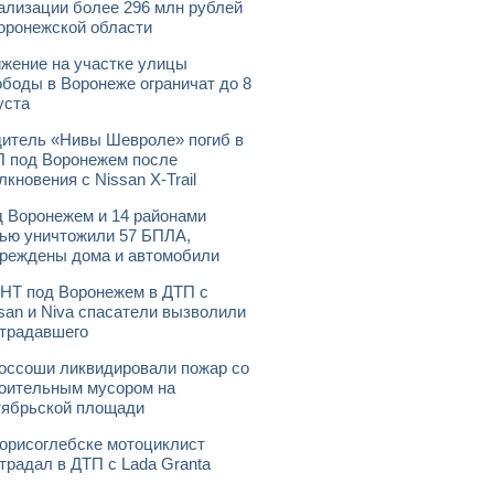
ализации более 296 млн рублей
оронежской области
жение на участке улицы
боды в Воронеже ограничат до 8
уста
итель «Нивы Шевроле» погиб в
 под Воронежем после
лкновения с Nissan X-Trail
 Воронежем и 14 районами
ью уничтожили 57 БПЛА,
реждены дома и автомобили
НТ под Воронежем в ДТП с
san и Niva спасатели вызволили
традавшего
оссоши ликвидировали пожар со
оительным мусором на
ябрьской площади
орисоглебске мотоциклист
традал в ДТП с Lada Granta