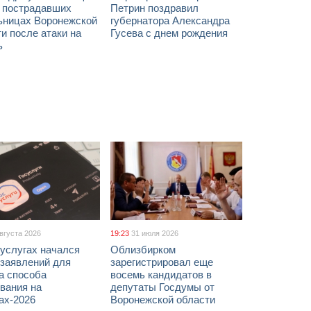
х пострадавших
Петрин поздравил
ьницах Воронежской
губернатора Александра
и после атаки на
Гусева с днем рождения
ь
августа 2026
19:23
31 июля 2026
услугах начался
Облизбирком
 заявлений для
зарегистрировал еще
а способа
восемь кандидатов в
вания на
депутаты Госдумы от
ах-2026
Воронежской области