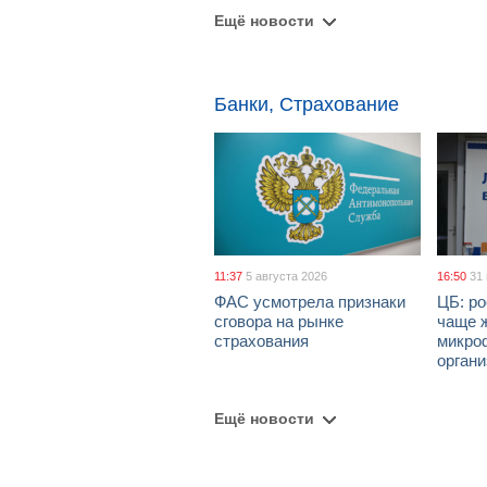
Ещё новости
Банки, Страхование
11:37
5 августа 2026
16:50
31
ФАС усмотрела признаки
ЦБ: ро
сговора на рынке
чаще 
страхования
микро
орган
Ещё новости