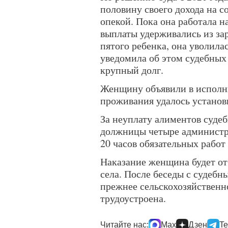
половину своего дохода на с
опекой. Пока она работала н
выплаты удерживались из за
пятого ребенка, она уволила
уведомила об этом судебных 
крупный долг.
Женщину объявили в исполни
проживания удалось установи
За неуплату алиментов суде
должницы четыре администра
20 часов обязательных работ
Наказание женщина будет от
села. После беседы с судебн
прежнее сельскохозяйственно
трудоустроена.
Читайте нас:
Max
Дзен
Te