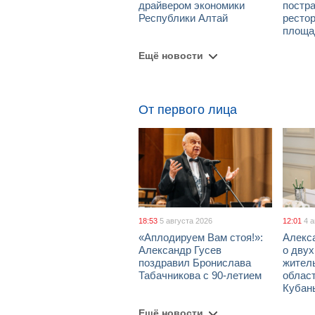
драйвером экономики
постра
Республики Алтай
рестор
площа
Ещё новости
От первого лица
18:53
5 августа 2026
12:01
4 
«Аплодируем Вам стоя!»:
Алекс
Александр Гусев
о дву
поздравил Бронислава
жител
Табачникова с 90-летием
област
Кубан
Ещё новости