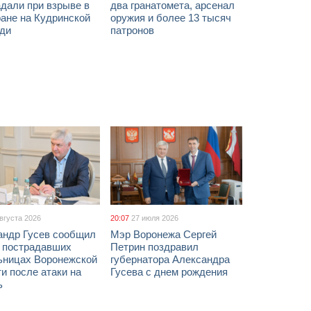
дали при взрыве в
два гранатомета, арсенал
ане на Кудринской
оружия и более 13 тысяч
ди
патронов
августа 2026
20:07
27 июля 2026
андр Гусев сообщил
Мэр Воронежа Сергей
х пострадавших
Петрин поздравил
ьницах Воронежской
губернатора Александра
и после атаки на
Гусева с днем рождения
ь