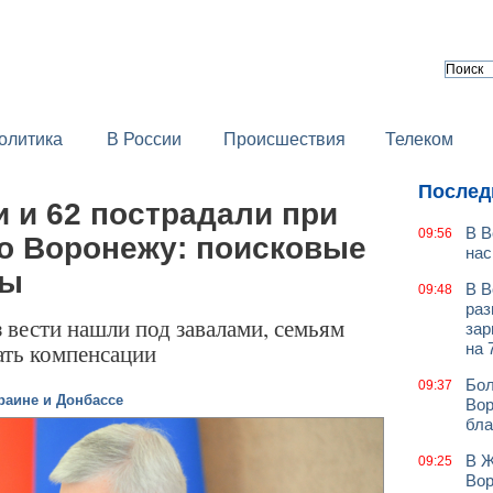
олитика
В России
Происшествия
Телеком
Послед
и и 62 пострадали при
В В
09:56
по Воронежу: поисковые
нас
ны
В В
09:48
раз
вести нашли под завалами, семьям
зар
ать компенсации
на 
Бол
09:37
раине и Донбассе
Вор
бла
В Ж
09:25
Вор