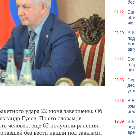
без
Бан
01:12
объ
июл
В В
23:29
под
мас
авг
Бол
23:17
гос
пат
Сир
23:03
дес
угр
.
В В
20:28
взы
ракетного удара 22 июня завершены. Об
игн
ксандр Гусев. По его словам, в
В В
19:09
сть человек, еще 62 получили ранения.
вод
павшей без вести нашли под завалами
аре