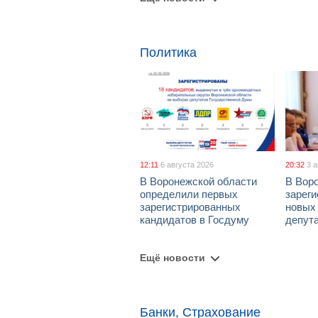
Политика
12:11
6 августа 2026
20:32
3 
В Воронежской области
В Вор
определили первых
зарег
зарегистрированных
новых
кандидатов в Госдуму
депут
Ещё новости
Банки, Страхование