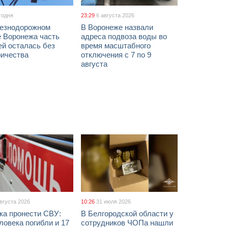
годня
23:29
6 августа 2026
езнодорожном
В Воронеже назвали
е Воронежа часть
адреса подвоза воды во
ей осталась без
время масштабного
ричества
отключения с 7 по 9
августа
августа 2026
10:26
31 июля 2026
ка пронести СВУ:
В Белгородской области у
ловека погибли и 17
сотрудников ЧОПа нашли