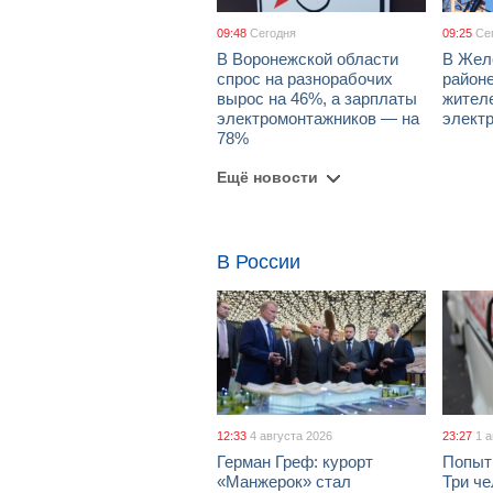
09:48
Сегодня
09:25
Се
В Воронежской области
В Жел
спрос на разнорабочих
район
вырос на 46%, а зарплаты
жител
электромонтажников — на
элект
78%
Ещё новости
В России
12:33
4 августа 2026
23:27
1 
Герман Греф: курорт
Попыт
«Манжерок» стал
Три че