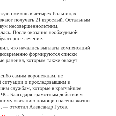
скую помощь в четырех больницах
лжают получать 21 взрослый. Остальным
двум несовершеннолетним,
алась. После оказания необходимой
улаторное лечение.
щил, что начались выплаты компенсаций
дновременно формируются списки
е ранения, которым также окажут
пасибо самим воронежцам, не
й ситуации и проследовавшим в
ашим службам, которые в кратчайшее
е ЧС. Благодаря грамотным действиям
енному оказанию помощи спасены жизни
, — отметил Александр Гусев.