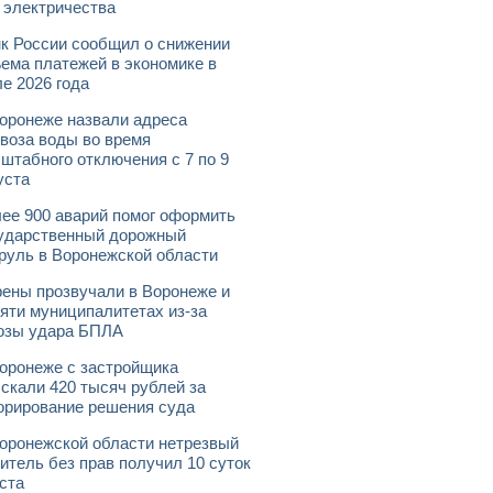
 электричества
к России сообщил о снижении
ема платежей в экономике в
е 2026 года
оронеже назвали адреса
воза воды во время
штабного отключения с 7 по 9
уста
ее 900 аварий помог оформить
ударственный дорожный
руль в Воронежской области
ены прозвучали в Воронеже и
яти муниципалитетах из-за
озы удара БПЛА
оронеже с застройщика
скали 420 тысяч рублей за
орирование решения суда
оронежской области нетрезвый
итель без прав получил 10 суток
ста