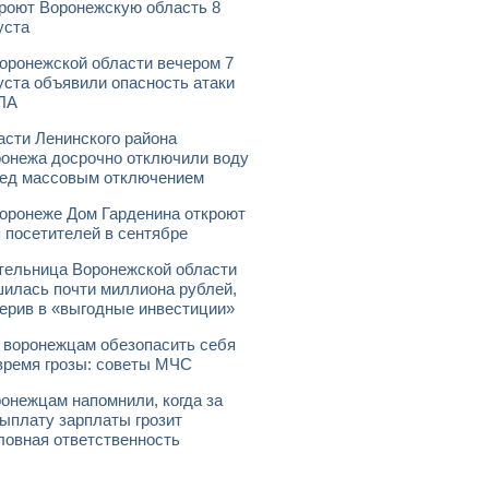
роют Воронежскую область 8
уста
оронежской области вечером 7
уста объявили опасность атаки
ЛА
асти Ленинского района
онежа досрочно отключили воду
ед массовым отключением
оронеже Дом Гарденина откроют
 посетителей в сентябре
ельница Воронежской области
илась почти миллиона рублей,
ерив в «выгодные инвестиции»
 воронежцам обезопасить себя
время грозы: советы МЧС
онежцам напомнили, когда за
ыплату зарплаты грозит
ловная ответственность