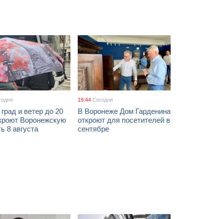
годня
19:44
Сегодня
 град и ветер до 20
В Воронеже Дом Гарденина
акроют Воронежскую
откроют для посетителей в
ь 8 августа
сентябре