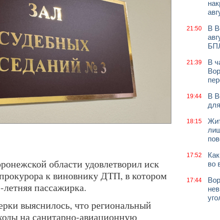
нак
авг
В В
21:50
авг
БП
В ч
21:39
Вор
пер
В В
19:44
для
Жит
18:15
лиш
пов
Как
17:52
ронежской области удовлетворил иск
во 
прокурора к виновнику ДТП, в котором
Вор
17:44
-летняя пассажирка.
нев
уго
ерки выяснилось, что региональный
ходы на санитарно-авиационную