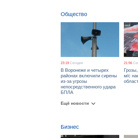
Общество
23:19
Сегодня
21:56
Се
В Воронеже и четырех
Грозы,
районах включили сирены
м/с н
из-за угрозы
област
непосредственного удара
БПЛА
Ещё новости
Бизнес