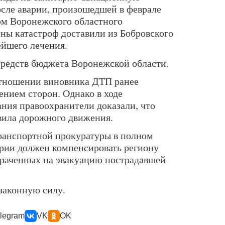
сле аварии, произошедшей в феврале
том Воронежского областного
ны катастроф доставили из Бобровского
ейшего лечения.
 средств бюджета Воронежской области.
отношении виновника ДТП ранее
ением сторон. Однако в ходе
ания правоохранители доказали, что
вила дорожного движения.
ранспортной прокуратуры в полном
арии должен компенсировать региону
траченных на эвакуацию пострадавшей
законную силу.
legram
VK
OK