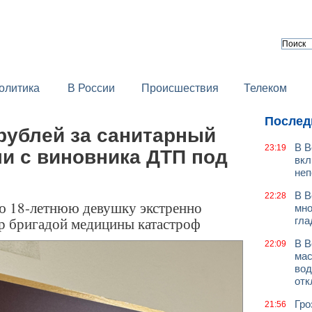
олитика
В России
Происшествия
Телеком
Послед
рублей за санитарный
В В
23:19
и с виновника ДТП под
вкл
неп
В В
22:28
ю 18-летнюю девушку экстренно
мно
тр бригадой медицины катастроф
гла
В В
22:09
мас
вод
отк
Гро
21:56