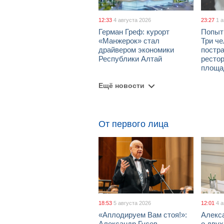
12:33
4 августа 2026
23:27
1 
Герман Греф: курорт
Попыт
«Манжерок» стал
Три че
драйвером экономики
постра
Республики Алтай
рестор
площа
Ещё новости
От первого лица
18:53
5 августа 2026
12:01
4 
«Аплодируем Вам стоя!»:
Алекс
Александр Гусев
о дву