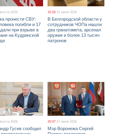
августа 2026
10:26
31 июля 2026
ка пронести СВУ:
В Белгородской области у
ловека погибли и 17
сотрудников ЧОПа нашли
дали при взрыве в
два гранатомета, арсенал
ане на Кудринской
оружия и более 13 тысяч
ди
патронов
августа 2026
20:07
27 июля 2026
андр Гусев сообщил
Мэр Воронежа Сергей
х пострадавших
Петрин поздравил