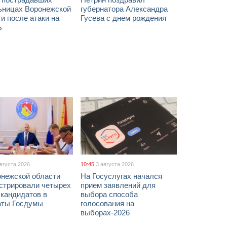
ьницах Воронежской
губернатора Александра
и после атаки на
Гусева с днем рождения
ь
августа 2026
10:45
3 августа 2026
онежской области
На Госуслугах начался
истрировали четырех
прием заявлений для
 кандидатов в
выбора способа
аты Госдумы
голосования на
выборах-2026