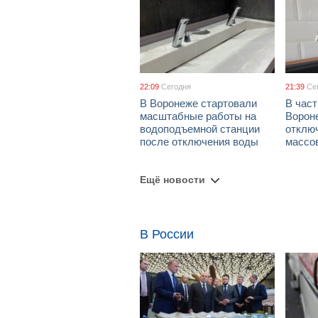
22:09
Сегодня
21:39
Се
В Воронеже стартовали
В част
масштабные работы на
Ворон
водоподъемной станции
отклю
после отключения воды
массо
Ещё новости
В России