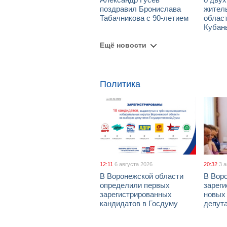
поздравил Бронислава
жител
Табачникова с 90-летием
област
Кубан
Ещё новости
Политика
12:11
6 августа 2026
20:32
3 
В Воронежской области
В Вор
определили первых
зарег
зарегистрированных
новых
кандидатов в Госдуму
депут