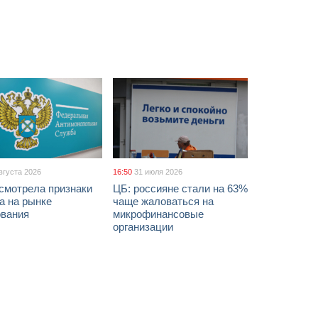
вгуста 2026
16:50
31 июля 2026
смотрела признаки
ЦБ: россияне стали на 63%
а на рынке
чаще жаловаться на
ования
микрофинансовые
организации