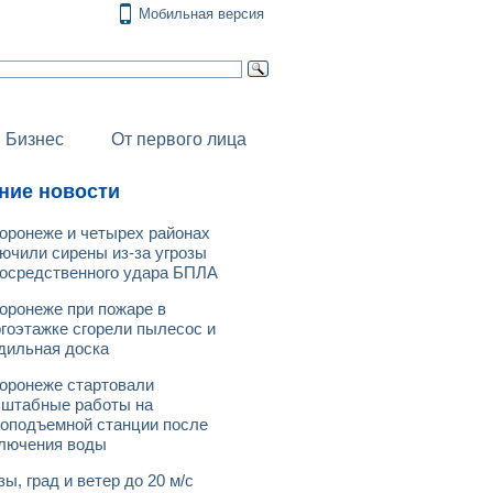
Мобильная версия
Бизнес
От первого лица
ние новости
оронеже и четырех районах
ючили сирены из-за угрозы
осредственного удара БПЛА
оронеже при пожаре в
гоэтажке сгорели пылесос и
дильная доска
оронеже стартовали
штабные работы на
оподъемной станции после
лючения воды
зы, град и ветер до 20 м/с