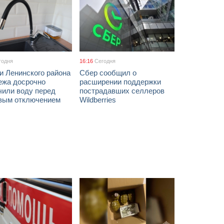
годня
16:16
Сегодня
и Ленинского района
Сбер сообщил о
ежа досрочно
расширении поддержки
чили воду перед
пострадавших селлеров
вым отключением
Wildberries