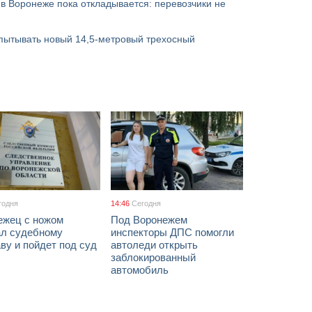
в Воронеже пока откладывается: перевозчики не
пытывать новый 14,5-метровый трехосный
годня
14:46
Сегодня
ежец с ножом
Под Воронежем
ал судебному
инспекторы ДПС помогли
ву и пойдет под суд
автоледи открыть
заблокированный
автомобиль