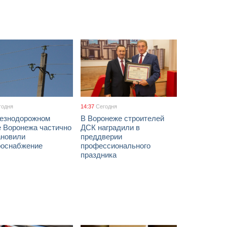
годня
14:37
Сегодня
езнодорожном
В Воронеже строителей
е Воронежа частично
ДСК наградили в
ановили
преддверии
роснабжение
профессионального
праздника