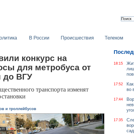
олитика
В России
Происшествия
Телеком
Послед
вили конкурс на
Жит
18:15
осы для метробуса от
лиш
пов
 до ВГУ
Как
17:52
бщественного транспорта изменят
во 
остановки
Вор
17:44
нев
ов и троллейбусов
уго
Сле
17:35
вор
сад