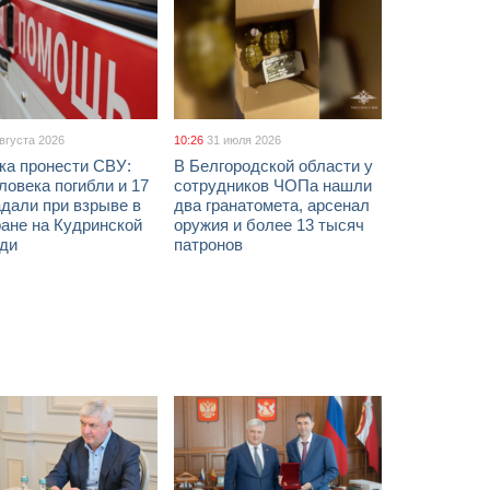
августа 2026
10:26
31 июля 2026
ка пронести СВУ:
В Белгородской области у
ловека погибли и 17
сотрудников ЧОПа нашли
дали при взрыве в
два гранатомета, арсенал
ане на Кудринской
оружия и более 13 тысяч
ди
патронов