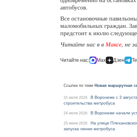
автобусов.
Все остановочные павильон
маломобильных граждан. За
предстоит к июлю следующег
Читайте нас в в
Максе
, не 
Читайте нас:
Max
Дзен
Te
Ссылки по теме
Новая маршрутная се
В Воронеже с 3 август
31 июля 2026
строительства метробуса
В Воронеже начали ус
24 июля 2026
На улице Плехановско
25 июня 2026
запуска линии метробуса