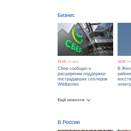
Бизнес
16:16
Сегодня
16:02
Се
Сбер сообщил о
В Жел
расширении поддержки
район
пострадавших селлеров
восст
Wildberries
элект
Ещё новости
В России