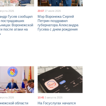
августа 2026
20:07
27 июля 2026
андр Гусев сообщил
Мэр Воронежа Сергей
х пострадавших
Петрин поздравил
ьницах Воронежской
губернатора Александра
и после атаки на
Гусева с днем рождения
ь
августа 2026
10:45
3 августа 2026
онежской области
На Госуслугах начался