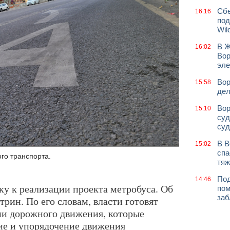
Сбе
16:16
под
Wil
В Ж
16:02
Вор
эле
Вор
15:58
дел
Вор
15:10
суд
суд
В В
15:02
спа
го транспорта.
тяж
Под
14:46
ку к реализации проекта метробуса. Об
пом
заб
рин. По его словам, власти готовят
ии дорожного движения, которые
ие и упорядочение движения