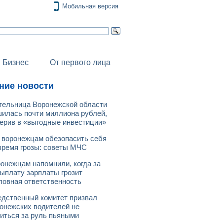
Мобильная версия
Бизнес
От первого лица
ние новости
ельница Воронежской области
илась почти миллиона рублей,
ерив в «выгодные инвестиции»
 воронежцам обезопасить себя
время грозы: советы МЧС
онежцам напомнили, когда за
ыплату зарплаты грозит
ловная ответственность
дственный комитет призвал
онежских водителей не
иться за руль пьяными