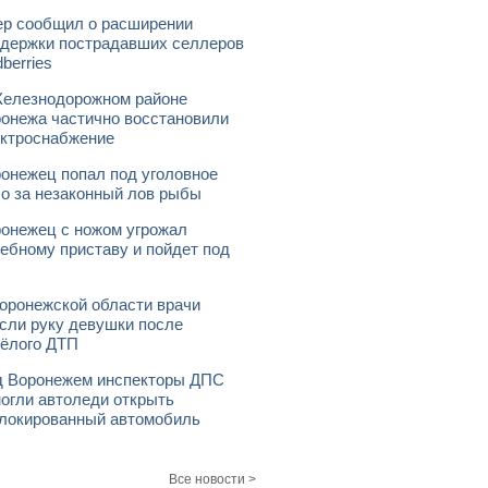
р сообщил о расширении
держки пострадавших селлеров
dberries
елезнодорожном районе
онежа частично восстановили
ктроснабжение
онежец попал под уголовное
о за незаконный лов рыбы
онежец с ножом угрожал
ебному приставу и пойдет под
оронежской области врачи
сли руку девушки после
ёлого ДТП
 Воронежем инспекторы ДПС
огли автоледи открыть
локированный автомобиль
Все новости >