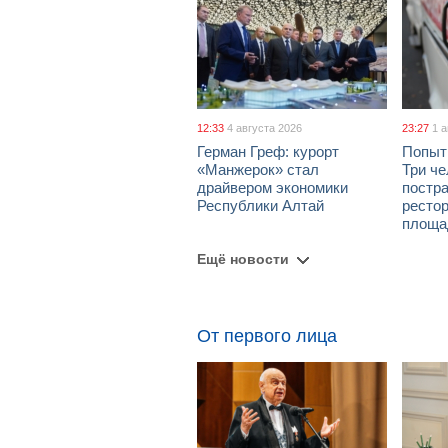
12:33
4 августа 2026
23:27
1 
Герман Греф: курорт
Попыт
«Манжерок» стал
Три че
драйвером экономики
постра
Республики Алтай
рестор
площа
Ещё новости
От первого лица