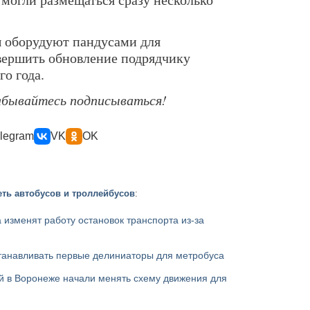
ы оборудуют пандусами для
вершить обновление подрядчику
о года.
забывайтесь подписываться!
legram
VK
OK
ть автобусов и троллейбусов
:
а изменят работу остановок транспорта из-за
танавливать первые делиниаторы для метробуса
й в Воронеже начали менять схему движения для