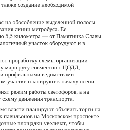
а также создание необходимой
рс на обособление выделенной полосы
ания линии метробуса. Ее
ло 5,5 километра — от Памятника Славы
налогичный участок оборудуют и в
ают проработку схемы организации
му маршруту совместно с ЦОДД,
ми профильными ведомствами.
ом участке планируют к началу осени.
енят режим работы светофоров, а на
т схему движения транспорта.
емя власти планируют объявить торги на
х павильонов на Московском проспекте
дочные площадки увеличат, чтобы
 могли размещаться сразу несколько