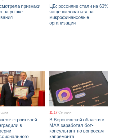
смотрела признаки
ЦБ: россияне стали на 63%
а на рынке
чаще жаловаться на
ования
микрофинансовые
организации
годня
11:17
Сегодня
онеже строителей
В Воронежской области в
аградили в
МАХ заработал бот-
верии
консультант по вопросам
ссионального
капремонта