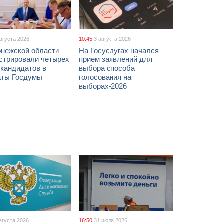
августа 2026
10:45
3 августа 2026
онежской области
На Госуслугах начался
истрировали четырех
прием заявлений для
 кандидатов в
выбора способа
аты Госдумы
голосования на
выборах-2026
вгуста 2026
16:50
31 июля 2026