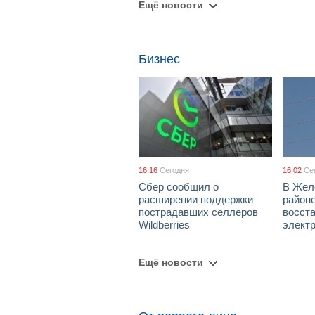
Ещё новости
Бизнес
16:16
Сегодня
16:02
Се
Сбер сообщил о
В Жел
расширении поддержки
район
пострадавших селлеров
восст
Wildberries
элект
Ещё новости