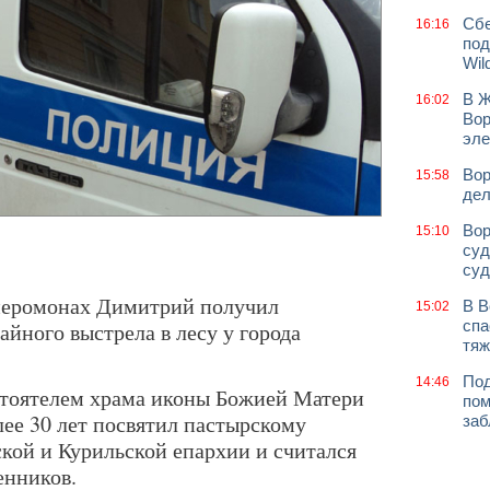
Сбе
16:16
под
Wil
В Ж
16:02
Вор
эле
Вор
15:58
дел
Вор
15:10
суд
суд
иеромонах Димитрий получил
В В
15:02
спа
айного выстрела в лесу у города
тяж
Под
14:46
тоятелем храма иконы Божией Матери
пом
ее 30 лет посвятил пастырскому
заб
ой и Курильской епархии и считался
енников.