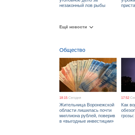
незаконный лов рыбы
приста
Ещё новости
Общество
18:15
Сегодня
17:52
Се
Жительница Воронежской
Как в
области лишилась почти
обезоп
миллиона рублей, поверив
грозы
в «выгодные инвестиции»