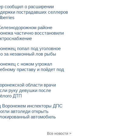
р сообщил о расширении
держки пострадавших селлеров
dberries
елезнодорожном районе
онежа частично восстановили
ктроснабжение
онежец попал под уголовное
о за незаконный лов рыбы
онежец с ножом угрожал
ебному приставу и пойдет под
оронежской области врачи
сли руку девушки после
ёлого ДТП
 Воронежем инспекторы ДПС
огли автоледи открыть
локированный автомобиль
Все новости >