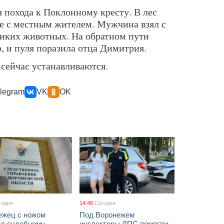
 похода к Поклонному кресту. В лес
е с местным жителем. Мужчина взял с
диких животных. На обратном пути
, и пуля поразила отца Димитрия.
 сейчас устанавливаются.
legram
VK
OK
годня
14:46
Сегодня
ежец с ножом
Под Воронежем
ал судебному
инспекторы ДПС помогли