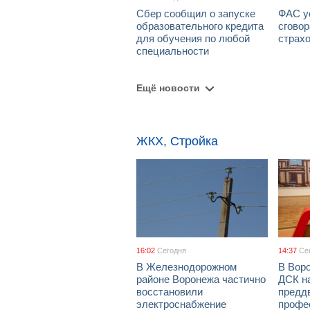
Сбер сообщил о запуске
ФАС у
образовательного кредита
сговор
для обучения по любой
страх
специальности
Ещё новости
ЖКХ, Стройка
16:02
Сегодня
14:37
Се
В Железнодорожном
В Вор
районе Воронежа частично
ДСК н
восстановили
предд
электроснабжение
профе