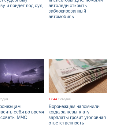
ву и пойдет под суд
автоледи открыть
заблокированный
автомобиль
годня
17:44
Сегодня
оронежцам
Воронежцам напомнили,
асить себя во время
когда за невыплату
: советы МЧС
зарплаты грозит уголовная
ответственность