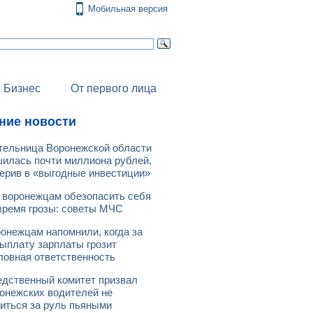
Мобильная версия
Бизнес
От первого лица
ние новости
ельница Воронежской области
илась почти миллиона рублей,
ерив в «выгодные инвестиции»
 воронежцам обезопасить себя
время грозы: советы МЧС
онежцам напомнили, когда за
ыплату зарплаты грозит
ловная ответственность
дственный комитет призвал
онежских водителей не
иться за руль пьяными