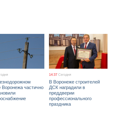
годня
14:37
Сегодня
езнодорожном
В Воронеже строителей
е Воронежа частично
ДСК наградили в
ановили
преддверии
роснабжение
профессионального
праздника