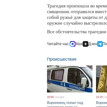
Трагедия произошла во время
священник отправился вмест
собой ружьё для защиты от 
оружие случайно выстрелило
Все обстоятельства трагедии
Читайте нас:
Max
Дзен
Te
Происшествия
15:58
Сегодня
15:10
Се
Воронежец попал под
Ворон
уголовное дело за
угрож