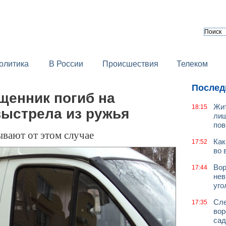
олитика
В России
Происшествия
Телеком
Послед
щенник погиб на
Жит
18:15
выстрела из ружья
лиш
пов
вают от этом случае
Как
17:52
во 
Вор
17:44
нев
уго
Сле
17:35
вор
сад