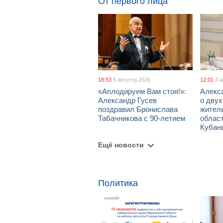
От первого лица
18:53
5 августа 2026
12:01
4 
«Аплодируем Вам стоя!»:
Алекс
Александр Гусев
о дву
поздравил Бронислава
жител
Табачникова с 90-летием
област
Кубан
Ещё новости
Политика