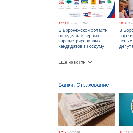
12:11
6 августа 2026
20:32
3 
В Воронежской области
В Вор
определили первых
зарег
зарегистрированных
новых
кандидатов в Госдуму
депут
Ещё новости
Банки, Страхование
12:47
Сегодня
11:37
5 а