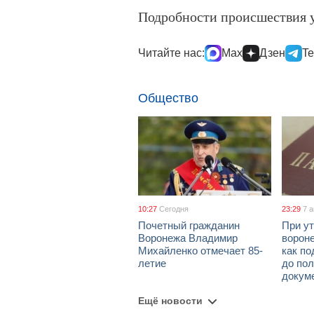
Подробности происшествия 
Читайте нас:
Max
Дзен
Te
Общество
10:27
Сегодня
23:29
7 
Почетный гражданин
При ут
Воронежа Владимир
ворон
Михайленко отмечает 85-
как по
летие
до пол
докум
Ещё новости