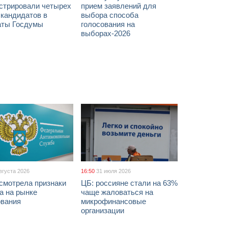
истрировали четырех
прием заявлений для
 кандидатов в
выбора способа
аты Госдумы
голосования на
выборах-2026
вгуста 2026
16:50
31 июля 2026
смотрела признаки
ЦБ: россияне стали на 63%
а на рынке
чаще жаловаться на
ования
микрофинансовые
организации