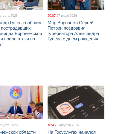
августа 2026
20:07
27 июля 2026
андр Гусев сообщил
Мэр Воронежа Сергей
х пострадавших
Петрин поздравил
ьницах Воронежской
губернатора Александра
и после атаки на
Гусева с днем рождения
ь
августа 2026
10:45
3 августа 2026
онежской области
На Госуслугах начался