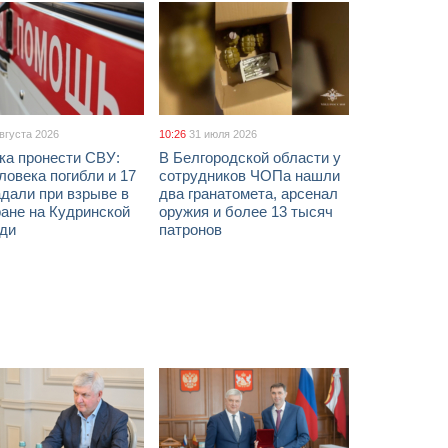
августа 2026
10:26
31 июля 2026
ка пронести СВУ:
В Белгородской области у
ловека погибли и 17
сотрудников ЧОПа нашли
дали при взрыве в
два гранатомета, арсенал
ане на Кудринской
оружия и более 13 тысяч
ди
патронов