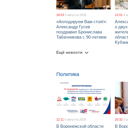
18:53
5 августа 2026
12:01
4 
«Аплодируем Вам стоя!»:
Алекс
Александр Гусев
о дву
поздравил Бронислава
жител
Табачникова с 90-летием
област
Кубан
Ещё новости
Политика
12:11
6 августа 2026
20:32
3 
В Воронежской области
В Вор