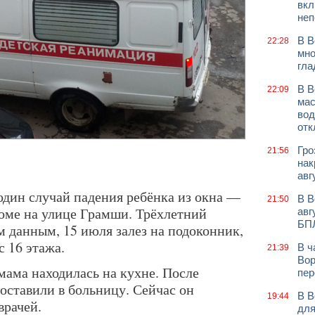
вкл
неп
В В
22:28
мно
гла
В В
22:09
мас
вод
отк
Гро
21:56
нак
авг
дин случай падения ребёнка из окна —
В В
21:50
 доме на улице Грамши. Трёхлетний
авг
БП
м данным, 15 июля залез на подоконник,
с 16 этажа.
В ч
21:39
Вор
мама находилась на кухне. После
пер
оставили в больницу. Сейчас он
В В
19:44
врачей.
для