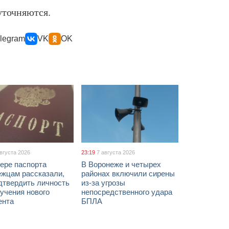
уточняются.
legram
VK
OK
августа 2026
23:19
7 августа 2026
ере паспорта
В Воронеже и четырех
ежцам рассказали,
районах включили сирены
дтвердить личность
из-за угрозы
учения нового
непосредственного удара
ента
БПЛА