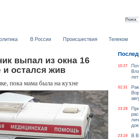
олитика
В России
Происшествия
Телеком
Послед
ик выпал из окна 16
Поч
10:27
 и остался жив
Вла
лет
ке, пока мама была на кухне
Рак
02:31
Вор
авг
При
23:29
рас
лич
док
В В
23:19