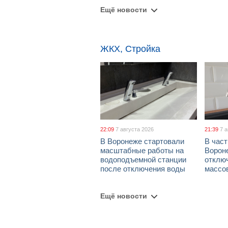
Ещё новости
ЖКХ, Стройка
22:09
7 августа 2026
21:39
7 
В Воронеже стартовали
В част
масштабные работы на
Ворон
водоподъемной станции
отклю
после отключения воды
массо
Ещё новости