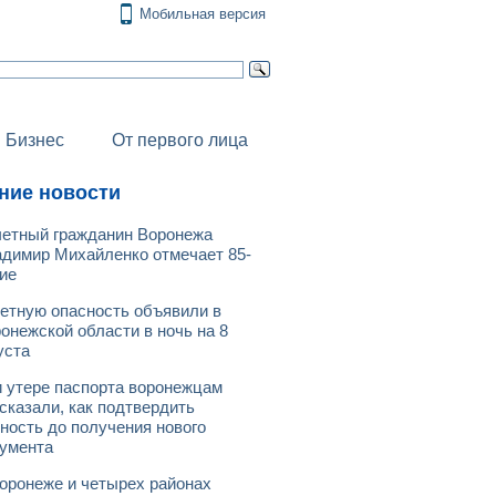
Мобильная версия
Бизнес
От первого лица
ние новости
етный гражданин Воронежа
димир Михайленко отмечает 85-
ие
етную опасность объявили в
онежской области в ночь на 8
уста
 утере паспорта воронежцам
сказали, как подтвердить
ность до получения нового
умента
оронеже и четырех районах