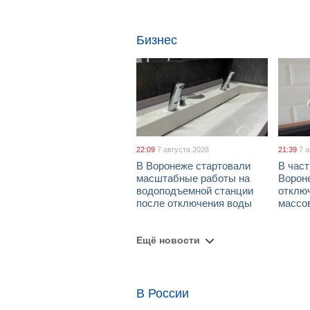
Бизнес
22:09
7 августа 2026
21:39
7 
В Воронеже стартовали
В част
масштабные работы на
Ворон
водоподъемной станции
отклю
после отключения воды
массо
Ещё новости
В России