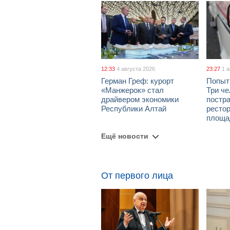
12:33
4 августа 2026
23:27
1 
Герман Греф: курорт
Попыт
«Манжерок» стал
Три че
драйвером экономики
постра
Республики Алтай
рестор
площа
Ещё новости
От первого лица