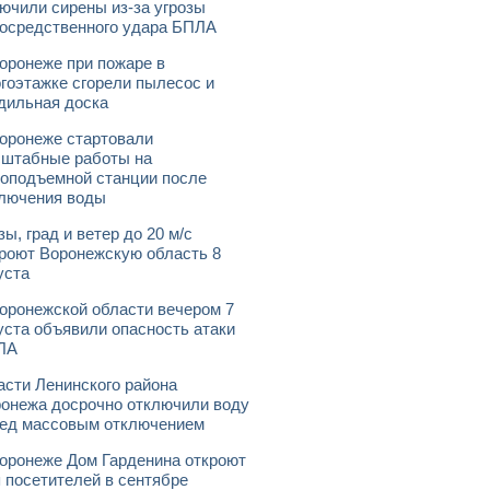
ючили сирены из-за угрозы
осредственного удара БПЛА
оронеже при пожаре в
гоэтажке сгорели пылесос и
дильная доска
оронеже стартовали
штабные работы на
оподъемной станции после
лючения воды
зы, град и ветер до 20 м/с
роют Воронежскую область 8
уста
оронежской области вечером 7
уста объявили опасность атаки
ЛА
асти Ленинского района
онежа досрочно отключили воду
ед массовым отключением
оронеже Дом Гарденина откроют
 посетителей в сентябре