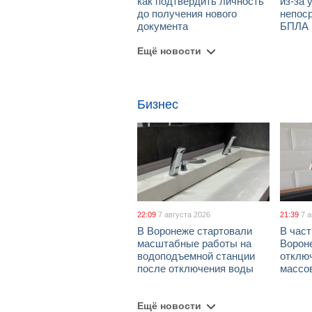
как подтвердить личность
из-за 
до получения нового
непос
документа
БПЛА
Ещё новости
Бизнес
22:09
7 августа 2026
21:39
7 
В Воронеже стартовали
В част
масштабные работы на
Ворон
водоподъемной станции
отклю
после отключения воды
массо
Ещё новости