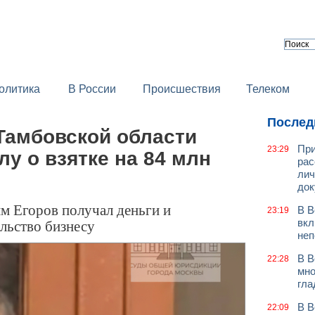
олитика
В России
Происшествия
Телеком
Послед
Тамбовской области
При
23:29
лу о взятке на 84 млн
рас
лич
док
им Егоров получал деньги и
В В
23:19
льство бизнесу
вкл
неп
В В
22:28
мно
гла
В В
22:09