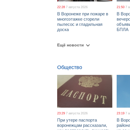
22:28
7 августа 2026
21:50
7 
В Воронеже при пожаре в
В Вор
многоэтажке сгорели
вечеро
пылесос и гладильная
объяви
доска
БПЛА
Ещё новости
Общество
23:29
7 августа 2026
23:19
7 
При утере паспорта
В Вор
воронежцам рассказали,
район