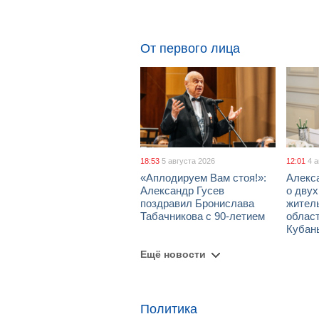
От первого лица
18:53
5 августа 2026
12:01
4 
«Аплодируем Вам стоя!»:
Алекс
Александр Гусев
о дву
поздравил Бронислава
жител
Табачникова с 90-летием
област
Кубан
Ещё новости
Политика