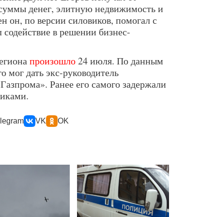
суммы денег, элитную недвижимость и
н он, по версии силовиков, помогал с
 содействие в решении бизнес-
региона
произошло
24 июля. По данным
го мог дать экс-руководитель
Газпрома». Ранее его самого задержали
тиками.
legram
VK
OK