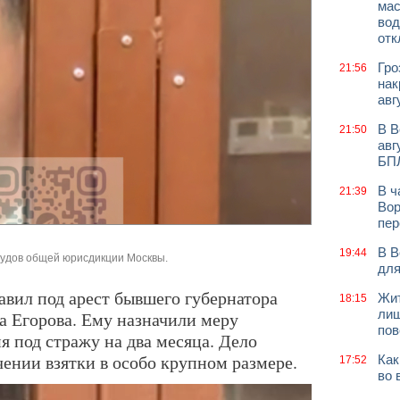
мас
вод
отк
Гро
21:56
нак
авг
В В
21:50
авг
БП
В ч
21:39
Вор
пер
В В
19:44
судов общей юрисдикции Москвы.
для
вил под арест бывшего губернатора
Жит
18:15
лиш
 Егорова. Ему назначили меру
пов
я под стражу на два месяца. Дело
чении взятки в особо крупном размере.
Как
17:52
во 