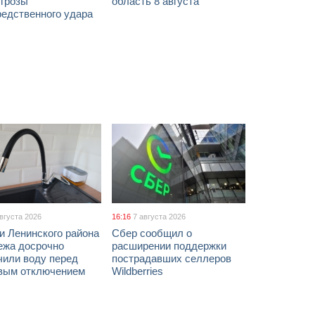
угрозы
область 8 августа
редственного удара
августа 2026
16:16
7 августа 2026
и Ленинского района
Сбер сообщил о
ежа досрочно
расширении поддержки
чили воду перед
пострадавших селлеров
вым отключением
Wildberries