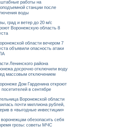
штабные работы на
оподъемной станции после
лючения воды
зы, град и ветер до 20 м/с
роют Воронежскую область 8
уста
оронежской области вечером 7
уста объявили опасность атаки
ЛА
асти Ленинского района
онежа досрочно отключили воду
ед массовым отключением
оронеже Дом Гарденина откроют
 посетителей в сентябре
ельница Воронежской области
илась почти миллиона рублей,
ерив в «выгодные инвестиции»
 воронежцам обезопасить себя
время грозы: советы МЧС