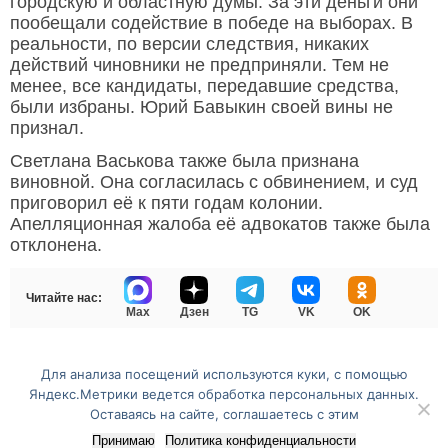
городскую и областную думы. За эти деньги они
пообещали содействие в победе на выборах. В
реальности, по версии следствия, никаких
действий чиновники не предприняли. Тем не
менее, все кандидаты, передавшие средства,
были избраны. Юрий Бавыкин своей вины не
признал.
Светлана Васькова также была признана
виновной. Она согласилась с обвинением, и суд
приговорил её к пяти годам колонии.
Апелляционная жалоба её адвокатов также была
отклонена.
Читайте нас:
Max
Дзен
TG
VK
OK
Для анализа посещений используются куки, с помощью
Перейти на полную версию сайта
Яндекс.Метрики ведется обработка персональных данных.
Оставаясь на сайте, соглашаетесь с этим
Принимаю
Политика конфиденциальности