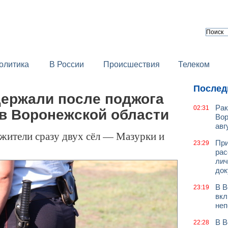
олитика
В России
Происшествия
Телеком
Послед
держали после поджога
Рак
02:31
в Воронежской области
Вор
авг
 жители сразу двух сёл — Мазурки и
При
23:29
рас
лич
док
В В
23:19
вкл
неп
В В
22:28