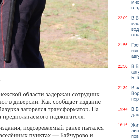
мно
гла
В В
22:09
мас
вод
отк
Гро
21:56
нак
авг
В В
21:50
авг
БП
.
В ч
21:39
нежской области задержан сотрудник
Вор
пер
ют в диверсии. Как сообщает издание
Мазурка загорелся трансформатор. На
В В
19:44
и предполагаемого поджигателя.
для
Жит
18:15
здания, подозреваемый ранее пытался
лиш
населённых пунктах — Байчурово и
пов