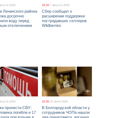
августа 2026
16:16
7 августа 2026
и Ленинского района
Сбер сообщил о
ежа досрочно
расширении поддержки
чили воду перед
пострадавших селлеров
вым отключением
Wildberries
августа 2026
10:26
31 июля 2026
ка пронести СВУ:
В Белгородской области у
ловека погибли и 17
сотрудников ЧОПа нашли
дали при взрыве в
два гранатомета, арсенал