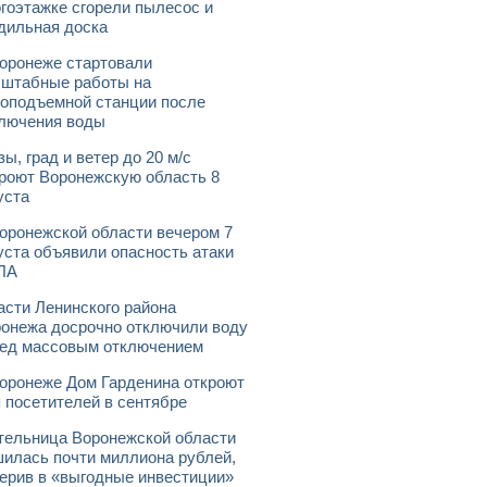
гоэтажке сгорели пылесос и
дильная доска
оронеже стартовали
штабные работы на
оподъемной станции после
лючения воды
зы, град и ветер до 20 м/с
роют Воронежскую область 8
уста
оронежской области вечером 7
уста объявили опасность атаки
ЛА
асти Ленинского района
онежа досрочно отключили воду
ед массовым отключением
оронеже Дом Гарденина откроют
 посетителей в сентябре
ельница Воронежской области
илась почти миллиона рублей,
ерив в «выгодные инвестиции»