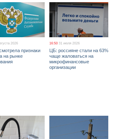
вгуста 2026
16:50
31 июля 2026
смотрела признаки
ЦБ: россияне стали на 63%
а на рынке
чаще жаловаться на
ования
микрофинансовые
организации