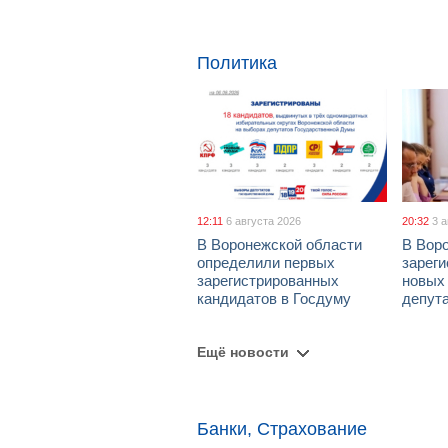
Политика
12:11
6 августа 2026
20:32
3 
В Воронежской области
В Вор
определили первых
зарег
зарегистрированных
новых
кандидатов в Госдуму
депут
Ещё новости
Банки, Страхование