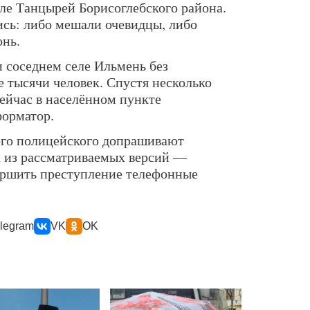
еле Танцырей Борисоглебского района.
ись: либо мешали очевидцы, либо
онь.
и соседнем селе Ильмень без
е тысячи человек. Спустя несколько
сейчас в населённом пункте
форматор.
ого полицейского допрашивают
 из рассматриваемых версий —
ершить преступление телефонные
legram
VK
OK