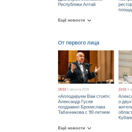
Республики Алтай
рестор
площа
Ещё новости
От первого лица
18:53
5 августа 2026
12:01
4 
«Аплодируем Вам стоя!»:
Алекс
Александр Гусев
о дву
поздравил Бронислава
жител
Табачникова с 90-летием
област
Кубан
Ещё новости