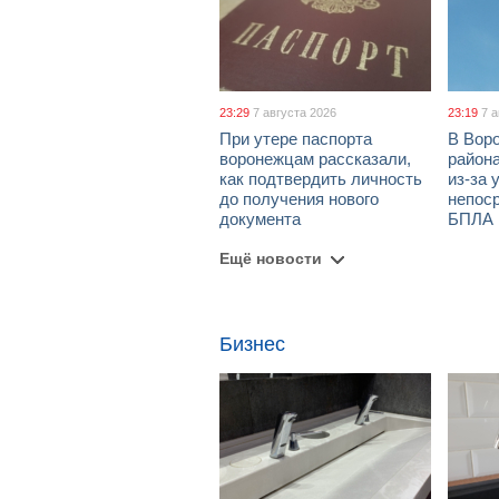
23:29
7 августа 2026
23:19
7 
При утере паспорта
В Вор
воронежцам рассказали,
район
как подтвердить личность
из-за 
до получения нового
непос
документа
БПЛА
Ещё новости
Бизнес