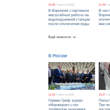
22:09
7 августа 2026
21:39
7 
В Воронеже стартовали
В част
масштабные работы на
Ворон
водоподъемной станции
отклю
после отключения воды
массо
Ещё новости
В России
12:33
4 августа 2026
23:27
1 
Герман Греф: курорт
Попыт
«Манжерок» стал
Три че
драйвером экономики
постра