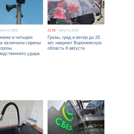
августа 2026
21:56
7 августа 2026
онеже и четырех
Грозы, град и ветер до 20
ах включили сирены
м/с накроют Воронежскую
угрозы
область 8 августа
редственного удара