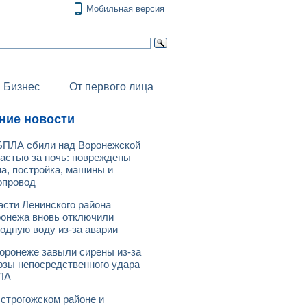
Мобильная версия
Бизнес
От первого лица
ние новости
БПЛА сбили над Воронежской
астью за ночь: повреждены
а, постройка, машины и
опровод
асти Ленинского района
онежа вновь отключили
одную воду из-за аварии
оронеже завыли сирены из-за
озы непосредственного удара
ЛА
строгожском районе и