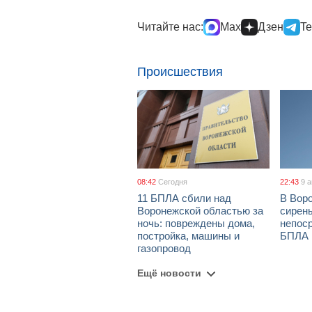
Читайте нас:
Max
Дзен
Te
Происшествия
08:42
Сегодня
22:43
9 
11 БПЛА сбили над
В Вор
Воронежской областью за
сирены
ночь: повреждены дома,
непос
постройка, машины и
БПЛА
газопровод
Ещё новости