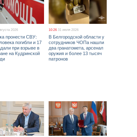
августа 2026
10:26
31 июля 2026
ка пронести СВУ:
В Белгородской области у
ловека погибли и 17
сотрудников ЧОПа нашли
дали при взрыве в
два гранатомета, арсенал
ане на Кудринской
оружия и более 13 тысяч
ди
патронов