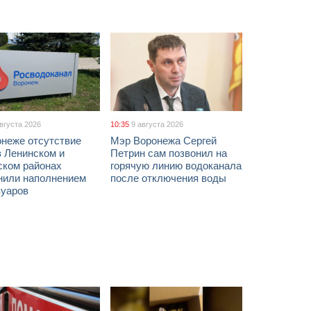
августа 2026
10:35
9 августа 2026
онеже отсутствие
Мэр Воронежа Сергей
в Ленинском и
Петрин сам позвонил на
ском районах
горячую линию водоканала
нили наполнением
после отключения воды
вуаров