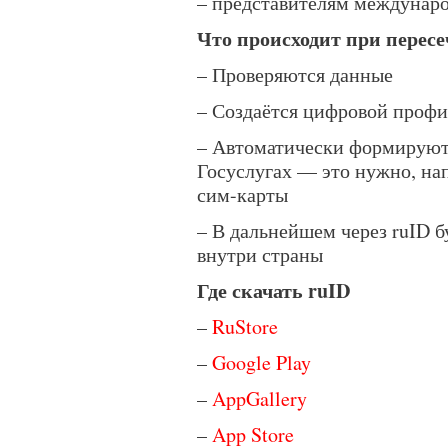
– представителям междунаро
Что происходит при перес
– Проверяются данные
– Создаётся цифровой профи
– Автоматически формируют
Госуслугах — это нужно, на
сим-карты
– В дальнейшем через ruID б
внутри страны
Где скачать ruID
–
RuStore
–
Google Play
–
AppGallery
–
App Store