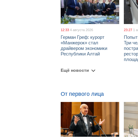
12:33
4 августа 2026
23:27
1 
Герман Греф: курорт
Попыт
«Манжерок» стал
Три че
драйвером экономики
постра
Республики Алтай
рестор
площа
Ещё новости
От первого лица