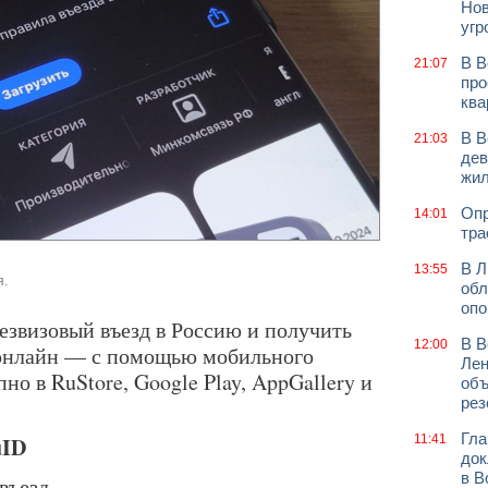
Нов
угр
В В
21:07
про
ква
В В
21:03
дев
жи
Опр
14:01
тра
В Л
13:55
я.
обл
оп
безвизовый въезд в Россию и получить
В В
12:00
 онлайн — с помощью мобильного
Лен
но в RuStore, Google Play, AppGallery и
объ
рез
Гла
uID
11:41
док
в В
въезд