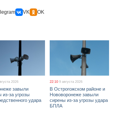
legram
VK
OK
августа 2026
22:10
9 августа 2026
онеже завыли
В Острогожском районе и
 из-за угрозы
Нововоронеже завыли
редственного удара
сирены из-за угрозы удара
БПЛА