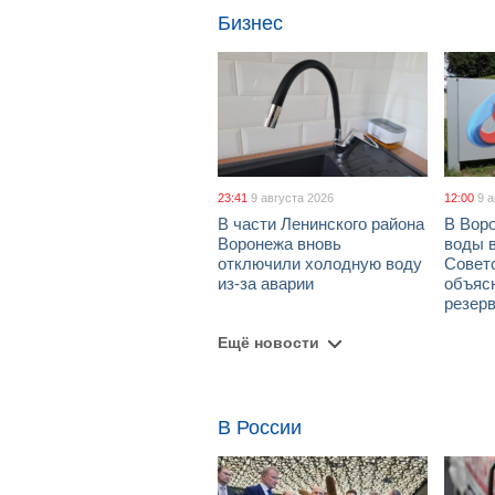
Бизнес
23:41
9 августа 2026
12:00
9 
В части Ленинского района
В Вор
Воронежа вновь
воды 
отключили холодную воду
Совет
из-за аварии
объяс
резер
Ещё новости
В России