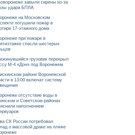
оворонеже завыли сирены из-за
озы удара БПЛА
оронеже на Московском
спекте потушили пожар в
ртире 17-этажного дома
оронеже при пожаре в
ятиэтажке спасли шестерых
льцов
окинувшийся грузовик перекрыл
ссу М-4 «Дон» под Воронежем
искинском районе Воронежской
асти в 13:00 включат систему
овещения
оронеже отсутствие воды в
инском и Советском районах
яснили наполнением
ервуаров
ва СК России потребовал
лад о массовой драке на пляже
оронеже