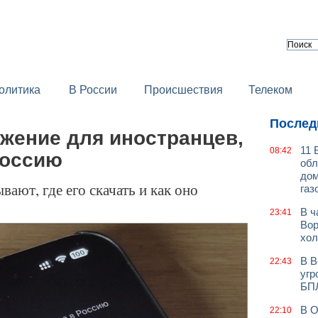
олитика
В России
Происшествия
Телеком
Послед
ожение для иностранцев,
11 
08:42
Россию
обл
дом
ают, где его скачать и как оно
газ
В ч
23:41
Вор
хол
В В
22:43
угр
БП
В О
22:10