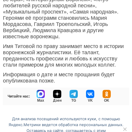
любителей русской народной песни»,
«Музыкальный проспект», «Самая народная».
Героями её программ становились Мария
Мордасова, Гавриил Троепольский, Игорь
Вербицкий, Людмила Кравцова и другие
известные воронежцы.
Имя Титовой по праву занимает место в истории
воронежской журналистики. Её талант,
преданность профессии и любовь к искусству
стали примером для многих молодых коллег.
Информация о дате и месте прощания будет
опубликована позже.
Читайте нас:
Max
Дзен
TG
VK
OK
Для анализа посещений используются куки, с помощью
Перейти на полную версию сайта
Яндекс.Метрики ведется обработка персональных данных.
Оставаясь на сайте, соглашаетесь с этим