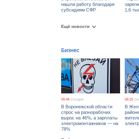
нашли работу благодаря
зареги
субсидиям СФР
1,6 ты
Ещё новости
Бизнес
09:48
Сегодня
09:25
Се
В Воронежской области
В Жел
спрос на разнорабочих
район
вырос на 46%, а зарплаты
жител
электромонтажников — на
элект
78%