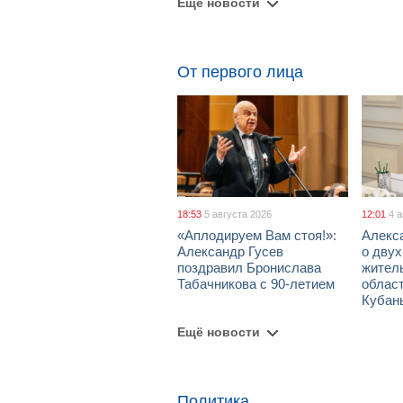
Ещё новости
От первого лица
18:53
5 августа 2026
12:01
4 
«Аплодируем Вам стоя!»:
Алекс
Александр Гусев
о дву
поздравил Бронислава
жител
Табачникова с 90-летием
област
Кубан
Ещё новости
Политика