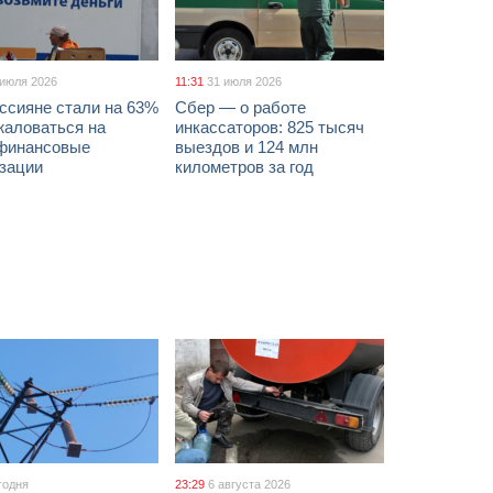
 июля 2026
11:31
31 июля 2026
ссияне стали на 63%
Сбер — о работе
жаловаться на
инкассаторов: 825 тысяч
финансовые
выездов и 124 млн
изации
километров за год
годня
23:29
6 августа 2026