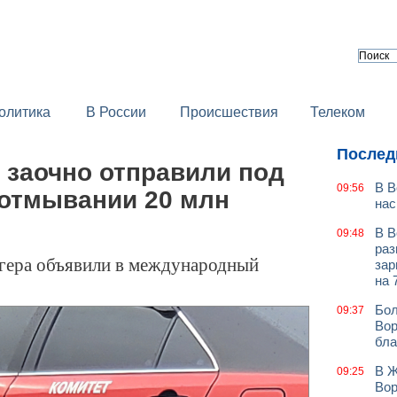
олитика
В России
Происшествия
Телеком
Послед
 заочно отправили под
В В
09:56
 отмывании 20 млн
нас
В В
09:48
раз
логера объявили в международный
зар
на 
Бол
09:37
Вор
бла
В Ж
09:25
Вор