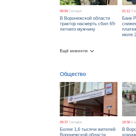
09:56
Сегодня
01:12
Се
В Воронежской области
Банк 
трактор насмерть сбил 69-
сниже
летнего мужчину
платеж
июле 2
Ещё новости
Общество
09:37
Сегодня
18:36
6 
Более 1,6 тысячи жителей
В Вор
Воронежской области
«гара