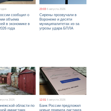
годня
23:03
6 августа 2026
России сообщил о
Сирены прозвучали в
нии объема
Воронеже и десяти
ей в экономике в
муниципалитетах из-за
026 года
угрозы удара БПЛА
августа 2026
12:01
6 августа 2026
онежской области по
Банк России предложил
жной амнистии»
новые правила листинга