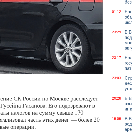
без
Бан
01:12
объ
июл
В В
23:29
под
мас
авг
Бол
23:17
гос
пат
Сир
23:03
дес
угр
ление СК России по Москве расследует
В В
20:28
взы
Гусейна Гасанова. Его подозревают в
игн
латы налогов на сумму свыше 170
егализовал часть этих денег — более 20
В В
19:09
вод
вые операции.
аре