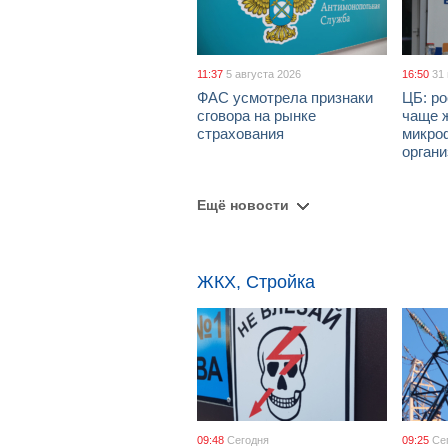
11:37
5 августа 2026
16:50
31
ФАС усмотрела признаки
ЦБ: ро
сговора на рынке
чаще 
страхования
микро
орган
Ещё новости
ЖКХ, Стройка
09:48
Сегодня
09:25
Се