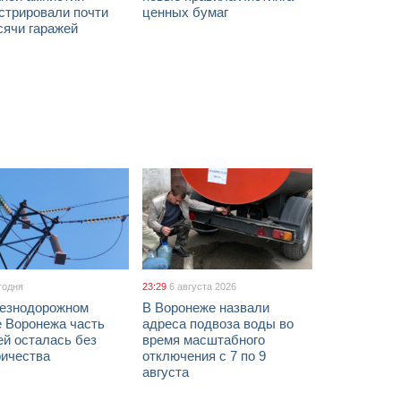
стрировали почти
ценных бумаг
сячи гаражей
годня
23:29
6 августа 2026
езнодорожном
В Воронеже назвали
е Воронежа часть
адреса подвоза воды во
ей осталась без
время масштабного
ричества
отключения с 7 по 9
августа