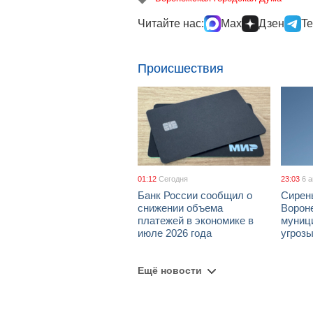
Читайте нас:
Max
Дзен
Te
Происшествия
01:12
Сегодня
23:03
6 
Банк России сообщил о
Сирен
снижении объема
Ворон
платежей в экономике в
муници
июле 2026 года
угроз
Ещё новости