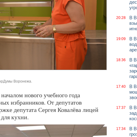
дес
угр
В В
20:28
взы
игн
В В
19:09
вод
аре
В В
18:36
«га
зар
гар
горДумы Воронежа.
В В
17:40
мош
началом нового учебного года
зво
ных избранников. От депутатов
В В
ржке депутата Сергея Ковалёва лицей
17:37
зад
 для кухни.
кос
В В
17:34
гро