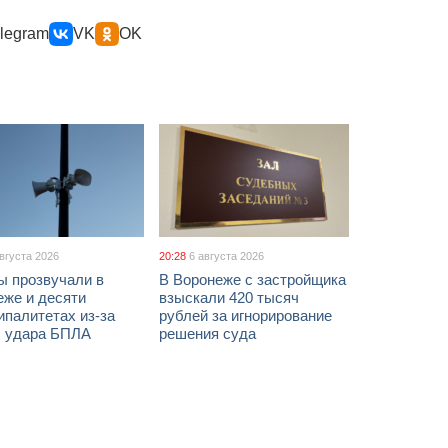
legram
VK
OK
августа 2026
20:28
6 августа 2026
ы прозвучали в
В Воронеже с застройщика
еже и десяти
взыскали 420 тысяч
палитетах из-за
рублей за игнорирование
ы удара БПЛА
решения суда