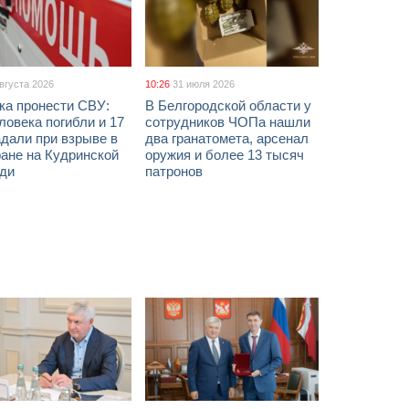
августа 2026
10:26
31 июля 2026
ка пронести СВУ:
В Белгородской области у
ловека погибли и 17
сотрудников ЧОПа нашли
дали при взрыве в
два гранатомета, арсенал
ане на Кудринской
оружия и более 13 тысяч
ди
патронов