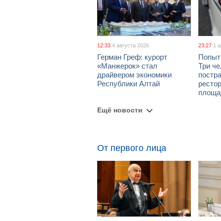
12:33
4 августа 2026
23:27
1 
Герман Греф: курорт
Попыт
«Манжерок» стал
Три че
драйвером экономики
постра
Республики Алтай
рестор
площа
Ещё новости
От первого лица