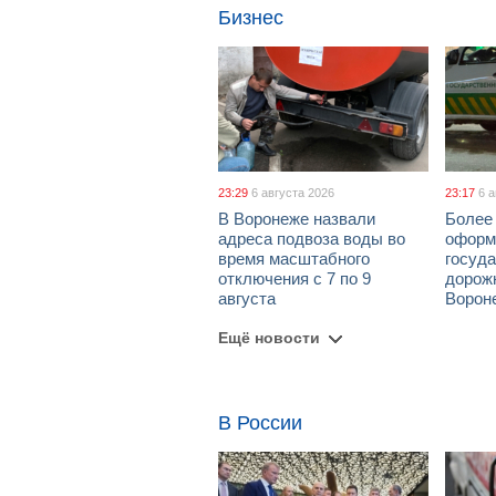
Бизнес
23:29
6 августа 2026
23:17
6 
В Воронеже назвали
Более 
адреса подвоза воды во
оформ
время масштабного
госуд
отключения с 7 по 9
дорож
августа
Ворон
Ещё новости
В России