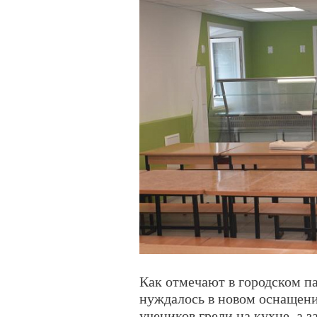
Как отмечают в городском па
нуждалось в новом оснащени
учеников грели на кухне, а з