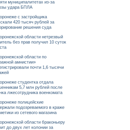
яти муниципалитетах из-за
озы удара БПЛА
оронеже с застройщика
скали 420 тысяч рублей за
орирование решения суда
оронежской области нетрезвый
итель без прав получил 10 суток
ста
оронежской области по
ражной амнистии»
егистрировали почти 1,6 тысячи
ажей
оронеже студентка отдала
енникам 5,7 млн рублей после
нка лжесотрудника военкомата
оронеже полицейские
ержали подозреваемого в краже
метики из сетевого магазина
оронежской области браконьеру
зит до двух лет колонии за