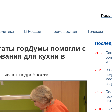
олитика
В России
Происшествия
Телеком
Послед
таты горДумы помогли с
Бан
01:12
вания для кухни в
объ
июл
В В
23:29
азывают подробности
под
мас
авг
Бол
23:17
гос
пат
Сир
23:03