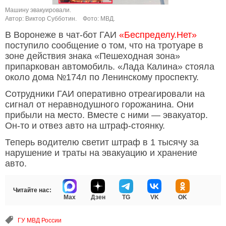
Машину эвакуировали.
Автор: Виктор Субботин.
Фото: МВД.
В Воронеже в чат-бот ГАИ
«Беспределу.Нет»
поступило сообщение о том, что на тротуаре в
зоне действия знака «Пешеходная зона»
припаркован автомобиль. «Лада Калина» стояла
около дома №174л по Ленинскому проспекту.
Сотрудники ГАИ оперативно отреагировали на
сигнал от неравнодушного горожанина. Они
прибыли на место. Вместе с ними — эвакуатор.
Он-то и отвез авто на штраф-стоянку.
Теперь водителю светит штраф в 1 тысячу за
нарушение и траты на эвакуацию и хранение
авто.
Читайте нас:
Max
Дзен
TG
VK
OK
ГУ МВД России