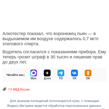
Алкотестер показал, что воронежец пьян — в
выдыхаемом им воздухе содержалось 0,7 мг/л
этилового спирта.
Водитель согласился с показаниями прибора. Ему
теперь грозит штраф в 30 тысяч и лишение прав
до двух лет.
Читайте нас:
Max
Дзен
TG
VK
OK
ГУ МВД России
Для анализа посещений используются куки, с помощью
Перейти на полную версию сайта
Яндекс.Метрики ведется обработка персональных данных.