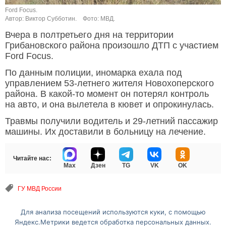
Ford Focus.
Автор: Виктор Субботин.
Фото: МВД.
Вчера в полтретьего дня на территории
Грибановского района произошло ДТП с участием
Ford Focus.
По данным полиции, иномарка ехала под
управлением 53-летнего жителя Новохоперского
района. В какой-то момент он потерял контроль
на авто, и она вылетела в кювет и опрокинулась.
Травмы получили водитель и 29-летний пассажир
машины. Их доставили в больницу на лечение.
Читайте нас:
Max
Дзен
TG
VK
OK
ГУ МВД России
Для анализа посещений используются куки, с помощью
Перейти на полную версию сайта
Яндекс.Метрики ведется обработка персональных данных.