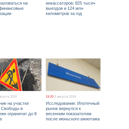
жаловаться на
инкассаторов: 825 тысяч
финансовые
выездов и 124 млн
изации
километров за год
августа 2026
19:25
5 августа 2026
ние на участке
Исследование: Ипотечный
 Свободы в
рынок вернулся к
же ограничат до 8
весенним показателям
а
после июньского ажиотажа