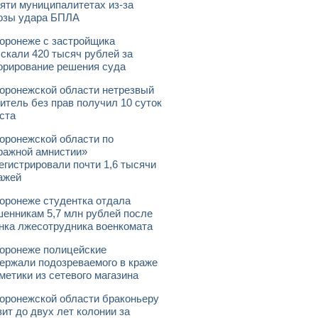
яти муниципалитетах из-за
озы удара БПЛА
оронеже с застройщика
скали 420 тысяч рублей за
орирование решения суда
оронежской области нетрезвый
итель без прав получил 10 суток
ста
оронежской области по
ражной амнистии»
егистрировали почти 1,6 тысячи
ажей
оронеже студентка отдала
енникам 5,7 млн рублей после
нка лжесотрудника военкомата
оронеже полицейские
ержали подозреваемого в краже
метики из сетевого магазина
оронежской области браконьеру
зит до двух лет колонии за