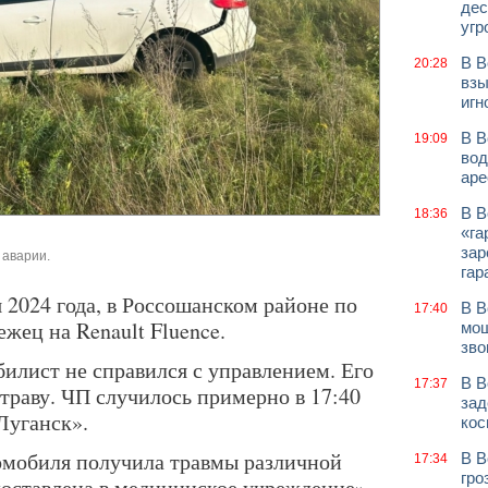
дес
угр
В В
20:28
взы
игн
В В
19:09
вод
аре
В В
18:36
«га
зар
 аварии.
гар
 2024 года, в Россошанском районе по
В В
17:40
ежец на Renault Fluence.
мош
зво
илист не справился с управлением. Его
В В
17:37
 траву. ЧП случилось примерно в 17:40
зад
Луганск».
кос
омобиля получила травмы различной
В В
17:34
гро
доставлена в медицинское учреждение»,