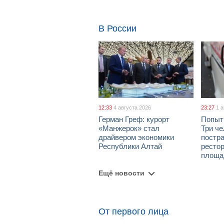
В России
12:33
4 августа 2026
23:27
1 
Герман Греф: курорт
Попыт
«Манжерок» стал
Три че
драйвером экономики
постра
Республики Алтай
рестор
площа
Ещё новости
От первого лица