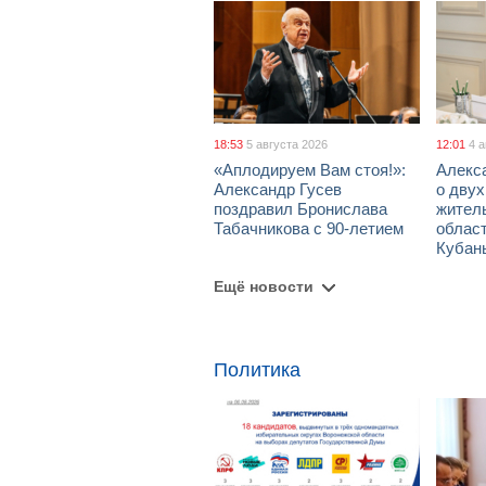
18:53
5 августа 2026
12:01
4 
«Аплодируем Вам стоя!»:
Алекс
Александр Гусев
о дву
поздравил Бронислава
жител
Табачникова с 90-летием
област
Кубан
Ещё новости
Политика