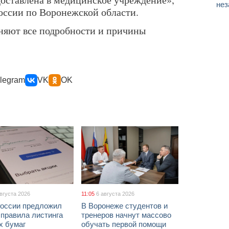
нез
ссии по Воронежской области.
няют все подробности и причины
legram
VK
OK
августа 2026
11:05
6 августа 2026
России предложил
В Воронеже студентов и
 правила листинга
тренеров начнут массово
х бумаг
обучать первой помощи