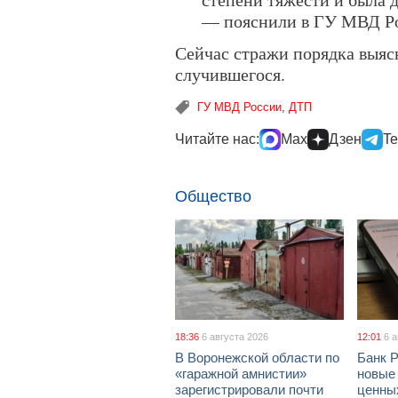
— пояснили в ГУ МВД Ро
Сейчас стражи порядка выяс
случившегося.
ГУ МВД России
,
ДТП
Читайте нас:
Max
Дзен
Te
Общество
18:36
6 августа 2026
12:01
6 
В Воронежской области по
Банк 
«гаражной амнистии»
новые
зарегистрировали почти
ценны