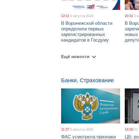
12:11
6 августа 2026
20:32
3 
В Воронежской области
В Вор
определили первых
зарег
зарегистрированных
новых
кандидатов в Госдуму
депут
Ещё новости
Банки, Страхование
11:37
5 августа 2026
16:50
31
ФАС усмотрела признаки
ЦБ: ро