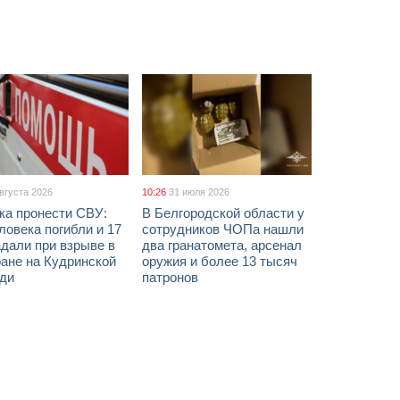
августа 2026
10:26
31 июля 2026
ка пронести СВУ:
В Белгородской области у
ловека погибли и 17
сотрудников ЧОПа нашли
дали при взрыве в
два гранатомета, арсенал
ане на Кудринской
оружия и более 13 тысяч
ди
патронов