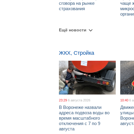
сговора на рынке
чаще 
страхования
микро
орган
Ещё новости
ЖКХ, Стройка
23:29
6 августа 2026
10:40
6 
В Воронеже назвали
Движе
адреса подвоза воды во
улицы
время масштабного
Вороне
отключения с 7 по 9
август
августа