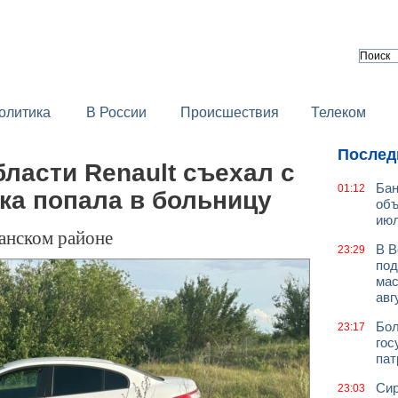
олитика
В России
Происшествия
Телеком
Послед
ласти Renault съехал с
Бан
01:12
ка попала в больницу
объ
июл
анском районе
В В
23:29
под
мас
авг
Бол
23:17
гос
пат
Сир
23:03