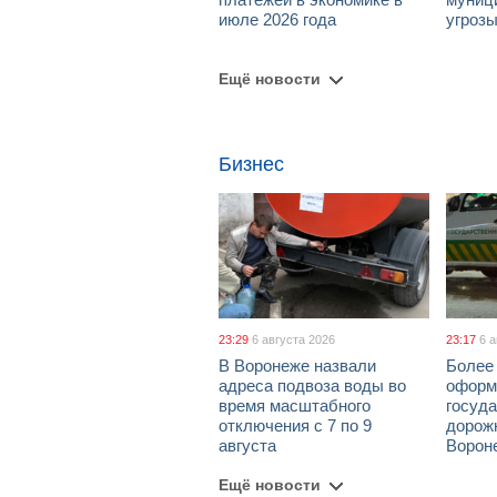
июле 2026 года
угроз
Ещё новости
Бизнес
23:29
6 августа 2026
23:17
6 
В Воронеже назвали
Более 
адреса подвоза воды во
оформ
время масштабного
госуд
отключения с 7 по 9
дорож
августа
Ворон
Ещё новости