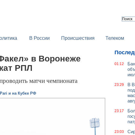
олитика
В России
Происшествия
Телеком
Послед
Факел» в Воронеже
Бан
01:12
кат РПЛ
объ
июл
 проводить матчи чемпионата
В В
23:29
под
Pari и на Кубке РФ
мас
авг
Бол
23:17
гос
пат
Сир
23:03