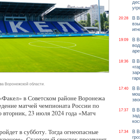
дес
угр
В В
20:28
взы
игн
В В
19:09
вод
аре
В В
18:36
«га
зар
гар
ва Воронежской области.
В В
17:40
мош
«Факел» в Советском районе Воронежа
зво
едение матчей чемпионата России по
В В
17:37
 вторник, 23 июля 2024 года «Матч
зад
кос
ройдет в субботу. Тогда огнеопасные
В В
17:34
гро
кроном». Стартовый свисток прозвучит