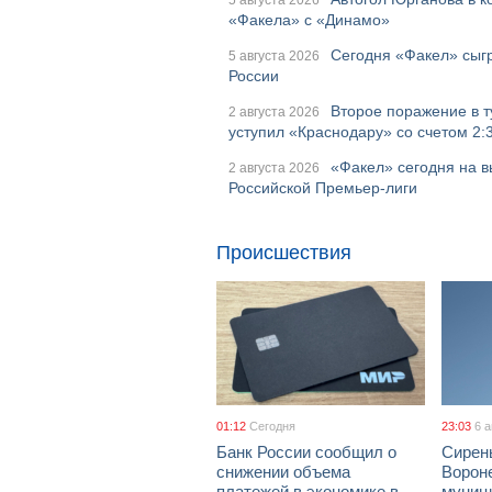
5 августа 2026
«Факела» с «Динамо»
Сегодня «Факел» сыгр
5 августа 2026
России
Второе поражение в т
2 августа 2026
уступил «Краснодару» со счетом 2:
«Факел» сегодня на в
2 августа 2026
Российской Премьер-лиги
Происшествия
01:12
Сегодня
23:03
6 
Банк России сообщил о
Сирен
снижении объема
Ворон
платежей в экономике в
муници