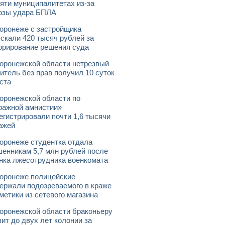
яти муниципалитетах из-за
озы удара БПЛА
оронеже с застройщика
скали 420 тысяч рублей за
орирование решения суда
оронежской области нетрезвый
итель без прав получил 10 суток
ста
оронежской области по
ражной амнистии»
егистрировали почти 1,6 тысячи
ажей
оронеже студентка отдала
енникам 5,7 млн рублей после
нка лжесотрудника военкомата
оронеже полицейские
ержали подозреваемого в краже
метики из сетевого магазина
оронежской области браконьеру
зит до двух лет колонии за