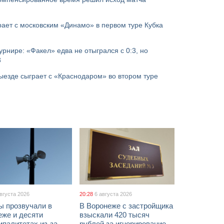
ает с московским «Динамо» в первом туре Кубка
урнире: «Факел» едва не отыгрался с 0:3, но
3
ыезде сыграет с «Краснодаром» во втором туре
августа 2026
20:28
6 августа 2026
ы прозвучали в
В Воронеже с застройщика
еже и десяти
взыскали 420 тысяч
палитетах из-за
рублей за игнорирование