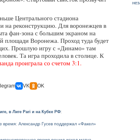
нез
еньше Центрального стадиона
и на реконструкцию. Для воронежцев в
ыта фан-зона с большим экраном на
й площади Воронежа. Проход туда будет
щих. Прошлую игру с «Динамо» там
еловек. Та игра проходила в столице. К
анда проиграла со счетом 3:1.
legram
VK
OK
ге, в Лиге Pari и на Кубке РФ
:
е время: Александр Гусев поддержал «Факел»
компенсированное время решил исход матча