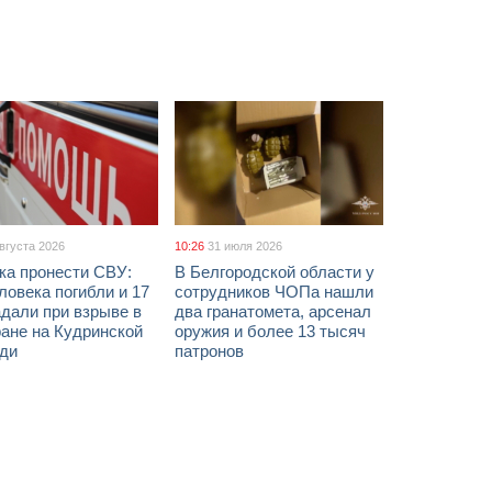
августа 2026
10:26
31 июля 2026
ка пронести СВУ:
В Белгородской области у
ловека погибли и 17
сотрудников ЧОПа нашли
дали при взрыве в
два гранатомета, арсенал
ане на Кудринской
оружия и более 13 тысяч
ди
патронов