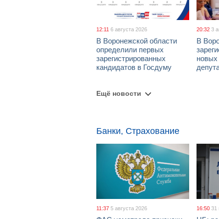
12:11
6 августа 2026
20:32
3 
В Воронежской области
В Вор
определили первых
зарег
зарегистрированных
новых
кандидатов в Госдуму
депут
Ещё новости
Банки, Страхование
11:37
5 августа 2026
16:50
31