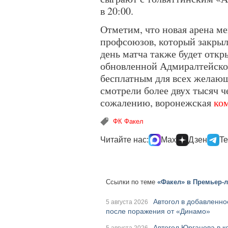
в 20:00.
Отметим, что новая арена м
профсоюзов, который закрыл
день матча также будет откр
обновленной Адмиралтейско
бесплатным для всех желаю
смотрели более двух тысяч ч
сожалению, воронежская
ком
ФК Факел
Читайте нас:
Max
Дзен
Te
Ссылки по теме
«Факел» в Премьер-ли
Автогол в добавленно
5 августа 2026
после поражения от «Динамо»
Автогол Юрганова в 