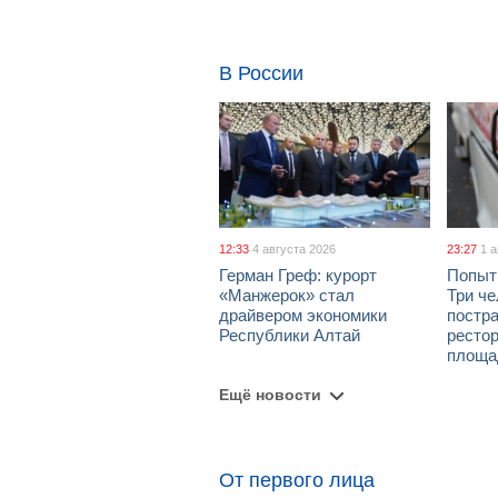
В России
12:33
4 августа 2026
23:27
1 
Герман Греф: курорт
Попыт
«Манжерок» стал
Три че
драйвером экономики
постра
Республики Алтай
рестор
площа
Ещё новости
От первого лица