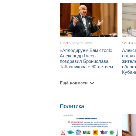
18:53
5 августа 2026
12:01
4 
«Аплодируем Вам стоя!»:
Алекс
Александр Гусев
о дву
поздравил Бронислава
жител
Табачникова с 90-летием
област
Кубан
Ещё новости
Политика