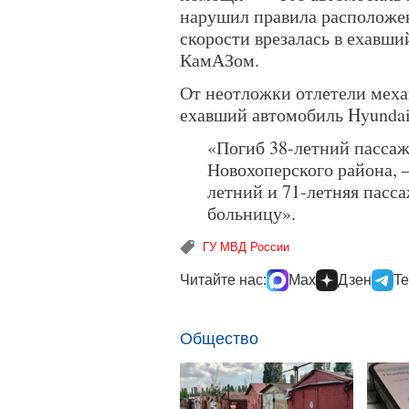
нарушил правила расположен
скорости врезалась в ехавши
КамАЗом.
От неотложки отлетели меха
ехавший автомобиль Hyundai
«Погиб 38-летний пасса
Новохоперского района, 
летний и 71-летняя пасс
больницу».
ГУ МВД России
Читайте нас:
Max
Дзен
Te
Общество