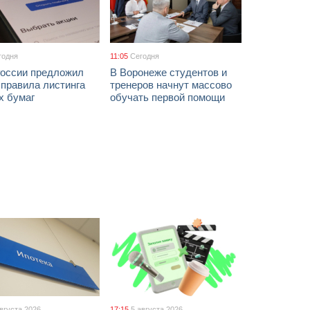
годня
11:05
Сегодня
России предложил
В Воронеже студентов и
 правила листинга
тренеров начнут массово
х бумаг
обучать первой помощи
августа 2026
17:15
5 августа 2026