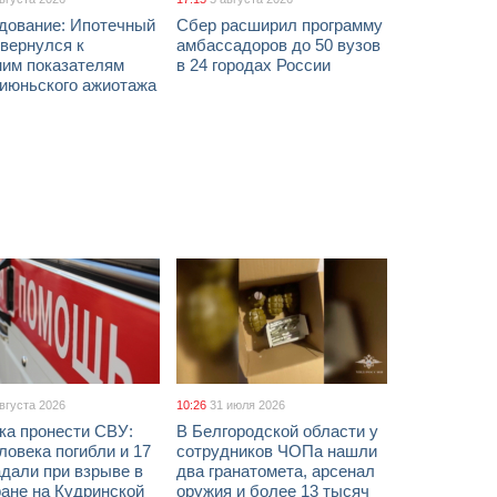
дование: Ипотечный
Сбер расширил программу
вернулся к
амбассадоров до 50 вузов
ним показателям
в 24 городах России
 июньского ажиотажа
августа 2026
10:26
31 июля 2026
ка пронести СВУ:
В Белгородской области у
ловека погибли и 17
сотрудников ЧОПа нашли
дали при взрыве в
два гранатомета, арсенал
ане на Кудринской
оружия и более 13 тысяч