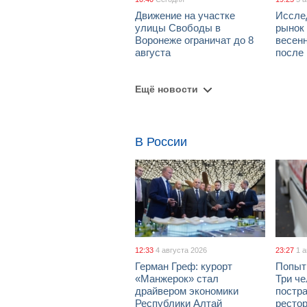
Движение на участке
Иссле
улицы Свободы в
рынок 
Воронеже ограничат до 8
весен
августа
после
Ещё новости
В России
12:33
4 августа 2026
23:27
1 
Герман Греф: курорт
Попыт
«Манжерок» стал
Три че
драйвером экономики
постра
Республики Алтай
рестор