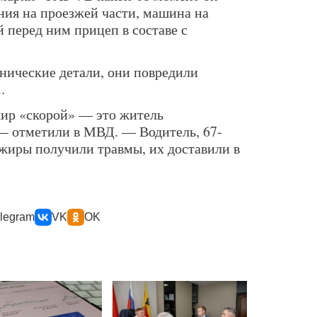
ия на проезжей части, машина на
й перед ним прицеп в составе с
нические детали, они повредили
.
жир «скорой» — это житель
— отметили в МВД. — Водитель, 67-
ажиры получили травмы, их доставили в
legram
VK
OK