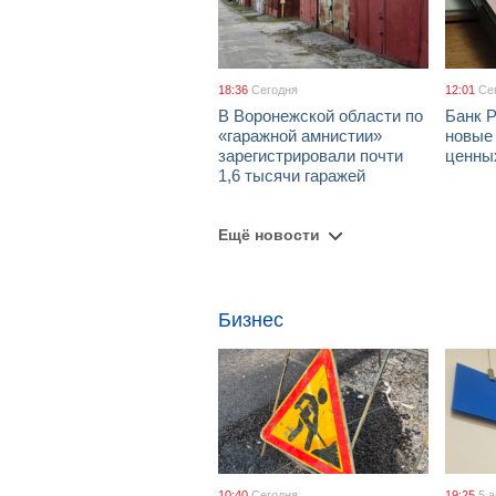
18:36
Сегодня
12:01
Се
В Воронежской области по
Банк 
«гаражной амнистии»
новые
зарегистрировали почти
ценны
1,6 тысячи гаражей
Ещё новости
Бизнес
10:40
Сегодня
19:25
5 