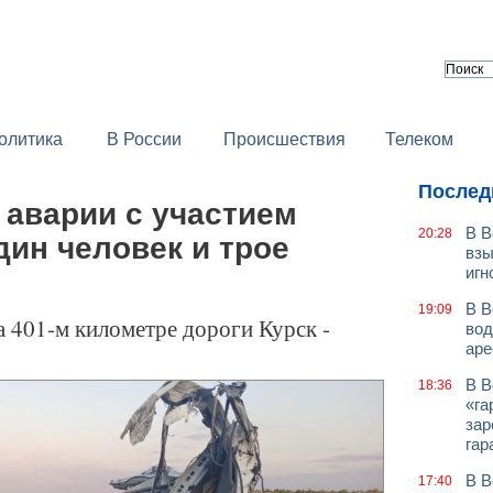
олитика
В России
Происшествия
Телеком
Послед
 аварии с участием
В В
20:28
дин человек и трое
взы
игн
В В
19:09
 401-м километре дороги Курск -
вод
аре
В В
18:36
«га
зар
гар
В В
17:40