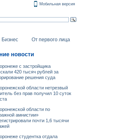
Мобильная версия
Бизнес
От первого лица
ние новости
оронеже с застройщика
скали 420 тысяч рублей за
орирование решения суда
оронежской области нетрезвый
итель без прав получил 10 суток
ста
оронежской области по
ражной амнистии»
егистрировали почти 1,6 тысячи
ажей
оронеже студентка отдала