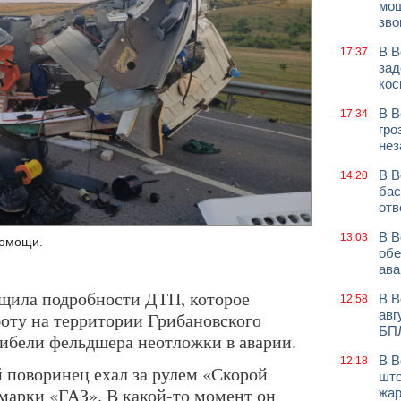
мош
зво
В В
17:37
зад
кос
В В
17:34
гро
нез
В В
14:20
бас
отв
В В
13:03
помощи.
обе
ава
щила подробности ДТП, которое
В В
12:58
авг
оту на территории Грибановского
БП
ибели фельдшера неотложки в аварии.
В В
12:18
й поворинец ехал за рулем «Скорой
што
арки «ГАЗ». В какой-то момент он
жар