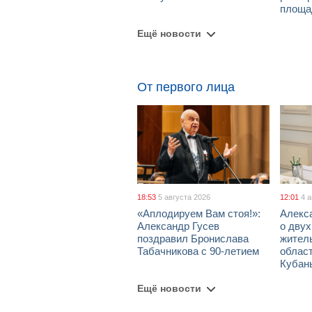
площа
Ещё новости
От первого лица
18:53
5 августа 2026
12:01
4 
«Аплодируем Вам стоя!»:
Алекс
Александр Гусев
о дву
поздравил Бронислава
жител
Табачникова с 90-летием
област
Кубан
Ещё новости