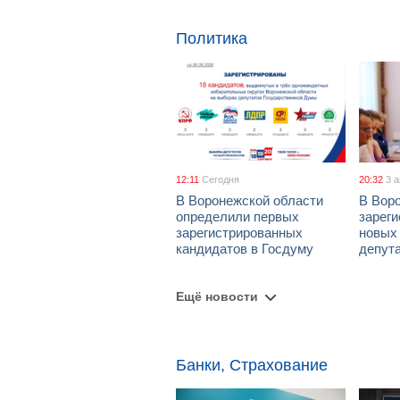
Политика
12:11
Сегодня
20:32
3 
В Воронежской области
В Вор
определили первых
зарег
зарегистрированных
новых
кандидатов в Госдуму
депут
Ещё новости
Банки, Страхование