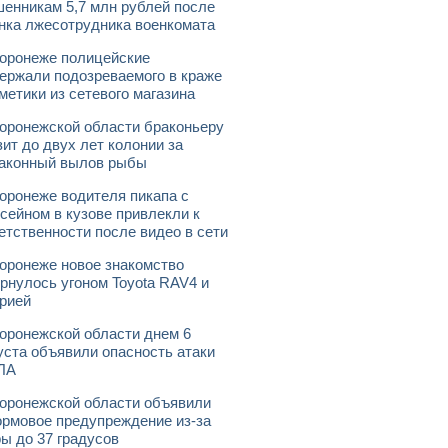
енникам 5,7 млн рублей после
нка лжесотрудника военкомата
оронеже полицейские
ержали подозреваемого в краже
метики из сетевого магазина
оронежской области браконьеру
зит до двух лет колонии за
аконный вылов рыбы
оронеже водителя пикапа с
сейном в кузове привлекли к
етственности после видео в сети
оронеже новое знакомство
рнулось угоном Toyota RAV4 и
рией
оронежской области днем 6
уста объявили опасность атаки
ЛА
оронежской области объявили
рмовое предупреждение из-за
ы до 37 градусов