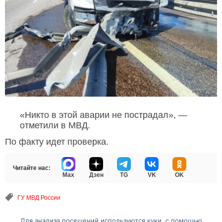
«Никто в этой аварии не пострадал», —
отметили в МВД.
По факту идет проверка.
Читайте нас:
Max
Дзен
TG
VK
OK
ГУ МВД России
Для анализа посещений используются куки, с помощью