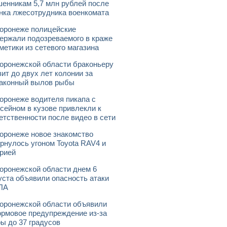
енникам 5,7 млн рублей после
нка лжесотрудника военкомата
оронеже полицейские
ержали подозреваемого в краже
метики из сетевого магазина
оронежской области браконьеру
зит до двух лет колонии за
аконный вылов рыбы
оронеже водителя пикапа с
сейном в кузове привлекли к
етственности после видео в сети
оронеже новое знакомство
рнулось угоном Toyota RAV4 и
рией
оронежской области днем 6
уста объявили опасность атаки
ЛА
оронежской области объявили
рмовое предупреждение из-за
ы до 37 градусов