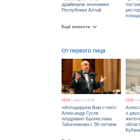
драйвером экономики
постра
Республики Алтай
рестор
площа
Ещё новости
От первого лица
18:53
5 августа 2026
12:01
4 
«Аплодируем Вам стоя!»:
Алекс
Александр Гусев
о дву
поздравил Бронислава
жител
Табачникова с 90-летием
област
Кубан