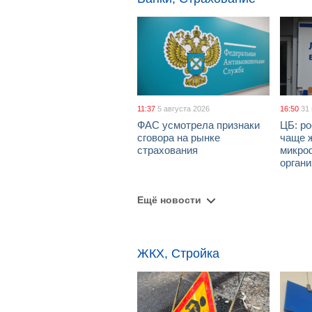
11:37
5 августа 2026
16:50
31
ФАС усмотрела признаки
ЦБ: ро
сговора на рынке
чаще 
страхования
микро
орган
Ещё новости
ЖКХ, Стройка