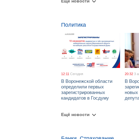
Ещё новости
Политика
12:11
Сегодня
20:32
3 
В Воронежской области
В Вор
определили первых
зарег
зарегистрированных
новых
кандидатов в Госдуму
депут
Ещё новости
Банки, Страхование