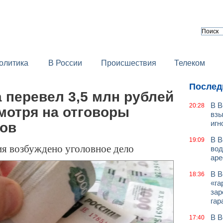
олитика
В России
Происшествия
Телеком
Послед
 перевел 3,5 млн рублей
В В
20:28
мотря на отговоры
взы
игн
ков
В В
19:09
ия возбуждено уголовное дело
вод
аре
В В
18:36
«га
зар
гар
В В
17:40