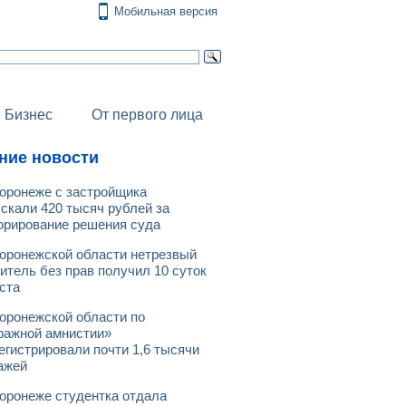
Мобильная версия
Бизнес
От первого лица
ние новости
оронеже с застройщика
скали 420 тысяч рублей за
орирование решения суда
оронежской области нетрезвый
итель без прав получил 10 суток
ста
оронежской области по
ражной амнистии»
егистрировали почти 1,6 тысячи
ажей
оронеже студентка отдала