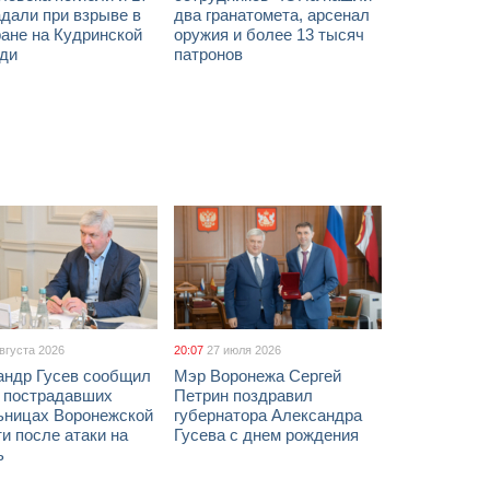
дали при взрыве в
два гранатомета, арсенал
ане на Кудринской
оружия и более 13 тысяч
ди
патронов
августа 2026
20:07
27 июля 2026
андр Гусев сообщил
Мэр Воронежа Сергей
х пострадавших
Петрин поздравил
ьницах Воронежской
губернатора Александра
и после атаки на
Гусева с днем рождения
ь