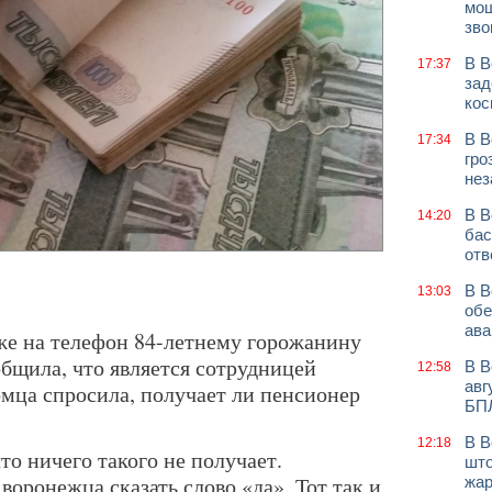
мош
зво
В В
17:37
зад
кос
В В
17:34
гро
нез
В В
14:20
бас
отв
В В
13:03
обе
ава
же на телефон 84-летнему горожанину
бщила, что является сотрудницей
В В
12:58
авг
мца спросила, получает ли пенсионер
БП
В В
12:18
о ничего такого не получает.
што
оронежца сказать слово «да». Тот так и
жар