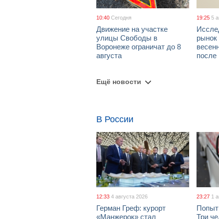
10:40
Сегодня
19:25
5 
Движение на участке
Иссле
улицы Свободы в
рынок 
Воронеже ограничат до 8
весен
августа
после
Ещё новости
В России
12:33
4 августа 2026
23:27
1 
Герман Греф: курорт
Попыт
«Манжерок» стал
Три че