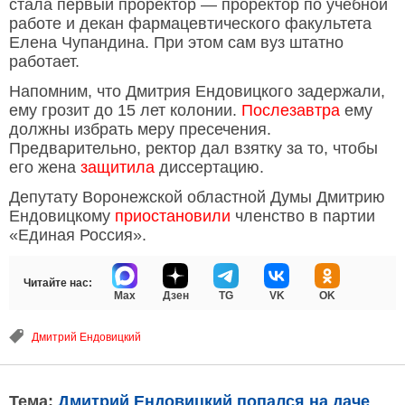
стала первый проректор — проректор по учебной
работе и декан фармацевтического факультета
Елена Чупандина. При этом сам вуз штатно
работает.
Напомним, что Дмитрия Ендовицкого задержали,
ему грозит до 15 лет колонии.
Послезавтра
ему
должны избрать меру пресечения.
Предварительно, ректор дал взятку за то, чтобы
его жена
защитила
диссертацию.
Депутату Воронежской областной Думы Дмитрию
Ендовицкому
приостановили
членство в партии
«Единая Россия».
Читайте нас:
Max
Дзен
TG
VK
OK
Дмитрий Ендовицкий
Тема:
Дмитрий Ендовицкий попался на даче