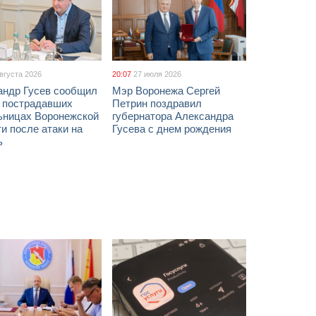
августа 2026
20:07
27 июля 2026
андр Гусев сообщил
Мэр Воронежа Сергей
х пострадавших
Петрин поздравил
ьницах Воронежской
губернатора Александра
и после атаки на
Гусева с днем рождения
ь