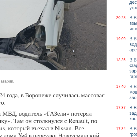
дес
угр
В В
20:28
взы
игн
В В
19:09
вод
аре
В В
18:36
«га
зар
гар
 аварии.
В В
17:40
мош
024 года, в Воронеже случилась массовая
зво
то.
В В
17:37
 МВД, водитель «ГАЗели» потерял
зад
кос
ку». Там он столкнулся с Renault, по
s, который въехал в Nissan. Все
В В
17:34
 у дома №4 в переулке Новоусманский.
гро