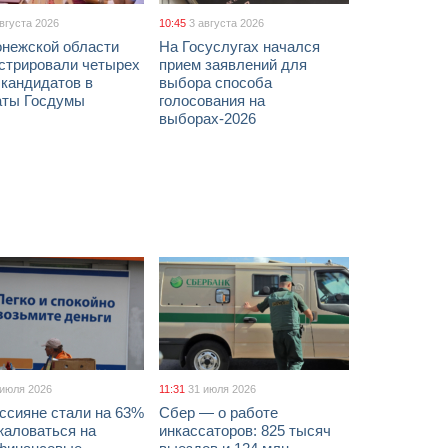
августа 2026
10:45
3 августа 2026
онежской области
На Госуслугах начался
истрировали четырех
прием заявлений для
 кандидатов в
выбора способа
аты Госдумы
голосования на
выборах-2026
 июля 2026
11:31
31 июля 2026
ссияне стали на 63%
Сбер — о работе
жаловаться на
инкассаторов: 825 тысяч