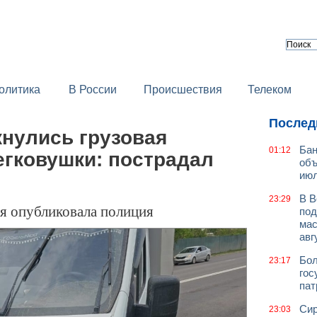
олитика
В России
Происшествия
Телеком
Послед
кнулись грузовая
Бан
01:12
егковушки: пострадал
объ
июл
В В
23:29
я опубликовала полиция
под
мас
авг
Бол
23:17
гос
пат
Сир
23:03