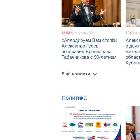
18:53
5 августа 2026
12:01
4 
«Аплодируем Вам стоя!»:
Алекс
Александр Гусев
о дву
поздравил Бронислава
жител
Табачникова с 90-летием
област
Кубан
Ещё новости
Политика