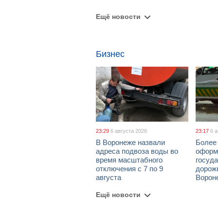
Ещё новости
Бизнес
23:29
6 августа 2026
23:17
6 
В Воронеже назвали
Более 
адреса подвоза воды во
оформ
время масштабного
госуд
отключения с 7 по 9
дорож
августа
Ворон
Ещё новости