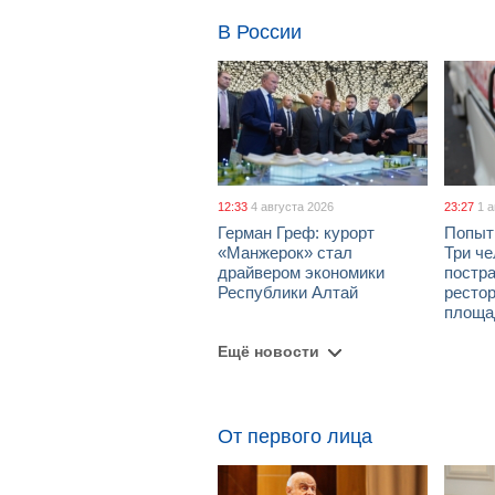
В России
12:33
4 августа 2026
23:27
1 
Герман Греф: курорт
Попыт
«Манжерок» стал
Три че
драйвером экономики
постра
Республики Алтай
рестор
площа
Ещё новости
От первого лица