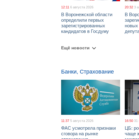
12:11
6 августа 2026
20:32
3 
В Воронежской области
В Вор
определили первых
зарег
зарегистрированных
новых
кандидатов в Госдуму
депут
Ещё новости
Банки, Страхование
11:37
5 августа 2026
16:50
31
ФАС усмотрела признаки
ЦБ: ро
сговора на рынке
чаще 