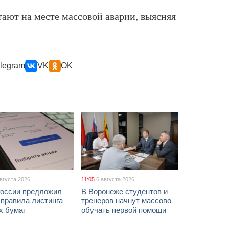
тают на месте массовой аварии, выясняя
legram
VK
OK
августа 2026
11:05
6 августа 2026
России предложил
В Воронеже студентов и
 правила листинга
тренеров начнут массово
х бумаг
обучать первой помощи