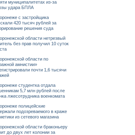
яти муниципалитетах из-за
озы удара БПЛА
оронеже с застройщика
скали 420 тысяч рублей за
орирование решения суда
оронежской области нетрезвый
итель без прав получил 10 суток
ста
оронежской области по
ражной амнистии»
егистрировали почти 1,6 тысячи
ажей
оронеже студентка отдала
енникам 5,7 млн рублей после
нка лжесотрудника военкомата
оронеже полицейские
ержали подозреваемого в краже
метики из сетевого магазина
оронежской области браконьеру
зит до двух лет колонии за