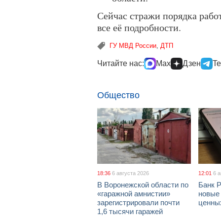
Сейчас стражи порядка рабо
все её подробности.
ГУ МВД России
,
ДТП
Читайте нас:
Max
Дзен
Te
Общество
18:36
6 августа 2026
12:01
6 
В Воронежской области по
Банк 
«гаражной амнистии»
новые
зарегистрировали почти
ценны
1,6 тысячи гаражей