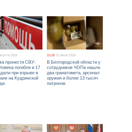
августа 2026
10:26
31 июля 2026
ка пронести СВУ:
В Белгородской области у
ловека погибли и 17
сотрудников ЧОПа нашли
дали при взрыве в
два гранатомета, арсенал
ане на Кудринской
оружия и более 13 тысяч
ди
патронов