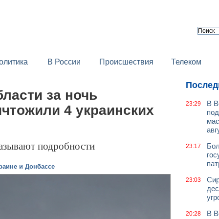
олитика
В России
Происшествия
Телеком
Послед
ласти за ночь
В В
23:29
ичтожили 4 украинских
под
мас
авг
азывают подробности
Бол
23:17
гос
пат
раине и Донбассе
Сир
23:03
дес
угр
В В
20:28