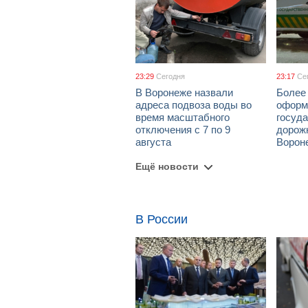
23:29
Сегодня
23:17
Се
В Воронеже назвали
Более 
адреса подвоза воды во
оформ
время масштабного
госуд
отключения с 7 по 9
дорож
августа
Ворон
Ещё новости
В России