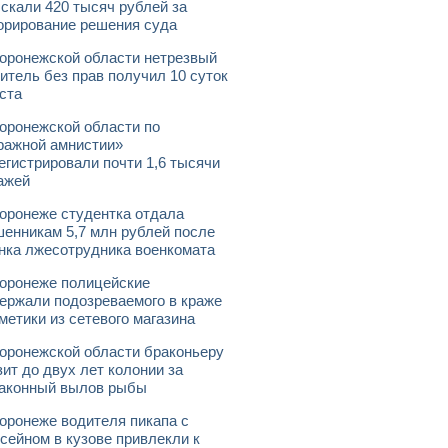
скали 420 тысяч рублей за
орирование решения суда
оронежской области нетрезвый
итель без прав получил 10 суток
ста
оронежской области по
ражной амнистии»
егистрировали почти 1,6 тысячи
ажей
оронеже студентка отдала
енникам 5,7 млн рублей после
нка лжесотрудника военкомата
оронеже полицейские
ержали подозреваемого в краже
метики из сетевого магазина
оронежской области браконьеру
зит до двух лет колонии за
аконный вылов рыбы
оронеже водителя пикапа с
сейном в кузове привлекли к