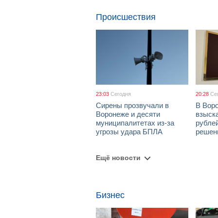
Происшествия
23:03
Сегодня
20:28
Се
Сирены прозвучали в
В Вор
Воронеже и десяти
взыск
муниципалитетах из-за
рублей
угрозы удара БПЛА
решен
Ещё новости
Бизнес