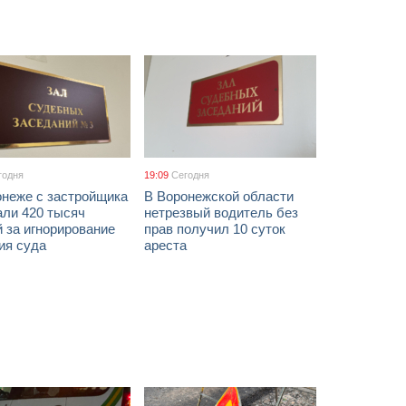
годня
19:09
Сегодня
онеже с застройщика
В Воронежской области
али 420 тысяч
нетрезвый водитель без
 за игнорирование
прав получил 10 суток
ия суда
ареста