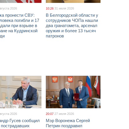
августа 2026
10:26
31 июля 2026
ка пронести СВУ:
В Белгородской области у
ловека погибли и 17
сотрудников ЧОПа нашли
дали при взрыве в
два гранатомета, арсенал
ане на Кудринской
оружия и более 13 тысяч
ди
патронов
августа 2026
20:07
27 июля 2026
андр Гусев сообщил
Мэр Воронежа Сергей
х пострадавших
Петрин поздравил