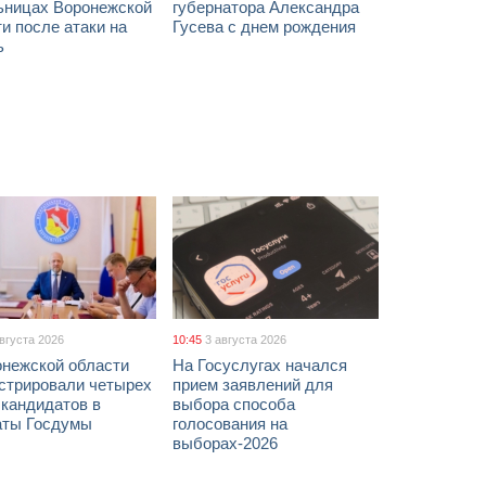
ьницах Воронежской
губернатора Александра
и после атаки на
Гусева с днем рождения
ь
августа 2026
10:45
3 августа 2026
онежской области
На Госуслугах начался
истрировали четырех
прием заявлений для
 кандидатов в
выбора способа
аты Госдумы
голосования на
выборах-2026