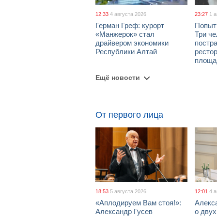
12:33
4 августа 2026
23:27
1 
Герман Греф: курорт
Попыт
«Манжерок» стал
Три че
драйвером экономики
постра
Республики Алтай
рестор
площа
Ещё новости
От первого лица
18:53
5 августа 2026
12:01
4 
«Аплодируем Вам стоя!»:
Алекс
Александр Гусев
о дву