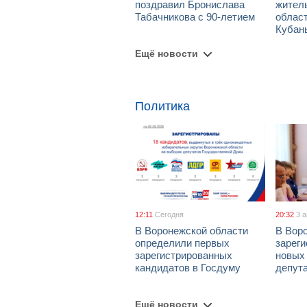
поздравил Бронислава
жител
Табачникова с 90-летием
област
Кубан
Ещё новости
Политика
12:11
Сегодня
20:32
3 
В Воронежской области
В Вор
определили первых
зарег
зарегистрированных
новых
кандидатов в Госдуму
депут
Ещё новости