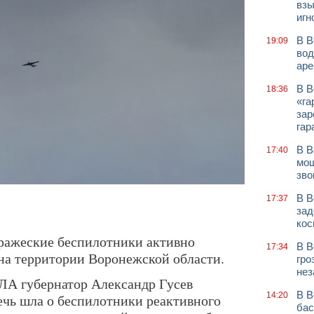
взы
игн
В В
19:09
вод
аре
В В
18:36
«га
зар
гар
В В
17:40
мош
зво
В В
17:37
зад
кос
 вражеские беспилотники активно
В В
17:34
 на территории Воронежской области.
гро
нез
ЛА губернатор Александр Гусев
В В
14:20
ечь шла о беспилотники реактивного
бас