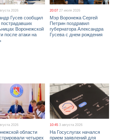
августа 2026
20:07
27 июля 2026
андр Гусев сообщил
Мэр Воронежа Сергей
х пострадавших
Петрин поздравил
ьницах Воронежской
губернатора Александра
и после атаки на
Гусева с днем рождения
ь
августа 2026
10:45
3 августа 2026
онежской области
На Госуслугах начался
истрировали четырех
прием заявлений для