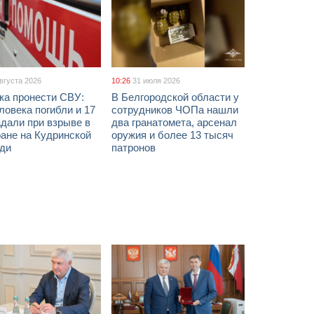
августа 2026
10:26
31 июля 2026
ка пронести СВУ:
В Белгородской области у
ловека погибли и 17
сотрудников ЧОПа нашли
дали при взрыве в
два гранатомета, арсенал
ане на Кудринской
оружия и более 13 тысяч
ди
патронов