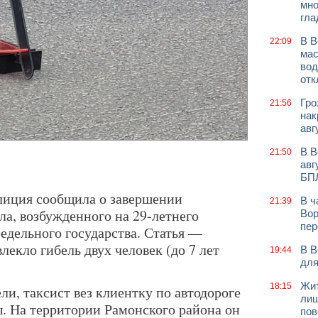
мно
гла
В В
22:09
мас
вод
отк
Гро
21:56
нак
авг
В В
21:50
авг
БП
олиция сообщила о завершении
В ч
21:39
ла, возбужденного на 29-летнего
Вор
пер
едельного государства. Статья —
екло гибель двух человек (до 7 лет
В В
19:44
для
Жит
18:15
и, таксист вез клиентку по автодороге
лиш
. На территории Рамонского района он
пов