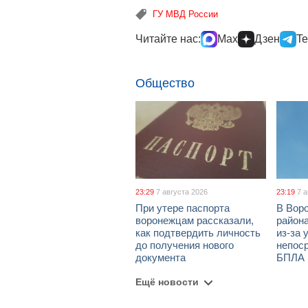
ГУ МВД России
Читайте нас:
Max
Дзен
Te
Общество
23:29
7 августа 2026
23:19
7 
При утере паспорта
В Вор
воронежцам рассказали,
район
как подтвердить личность
из-за 
до получения нового
непос
документа
БПЛА
Ещё новости