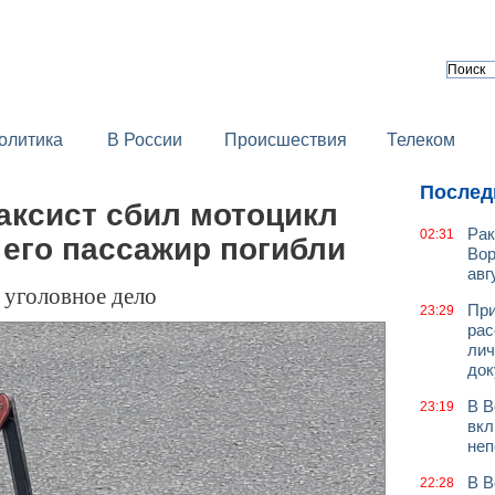
олитика
В России
Происшествия
Телеком
Послед
аксист сбил мотоцикл
Рак
02:31
 его пассажир погибли
Вор
авг
 уголовное дело
При
23:29
рас
лич
док
В В
23:19
вкл
неп
В В
22:28