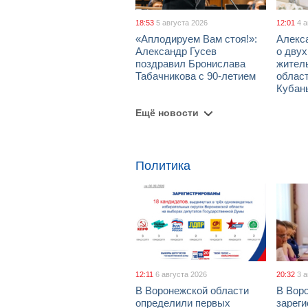
18:53
5 августа 2026
12:01
4 
«Аплодируем Вам стоя!»:
Алекс
Александр Гусев
о дву
поздравил Бронислава
жител
Табачникова с 90-летием
област
Кубан
Ещё новости
Политика
12:11
6 августа 2026
20:32
3 
В Воронежской области
В Вор
определили первых
зарег