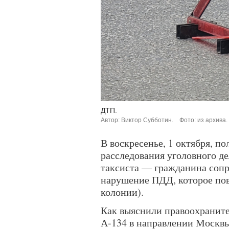
ДТП.
Автор: Виктор Субботин.
Фото: из архива.
В воскресенье, 1 октября, п
расследования уголовного де
таксиста — гражданина сопр
нарушение ПДД, которое повл
колонии).
Как выяснили правоохранител
А-134 в направлении Москвы