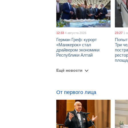
12:33
4 августа 2026
23:27
1 
Герман Греф: курорт
Попыт
«Манжерок» стал
Три че
драйвером экономики
постра
Республики Алтай
рестор
площа
Ещё новости
От первого лица