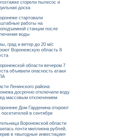
гоэтажке сгорели пылесос и
дильная доска
оронеже стартовали
штабные работы на
оподъемной станции после
лючения воды
зы, град и ветер до 20 м/с
роют Воронежскую область 8
уста
оронежской области вечером 7
уста объявили опасность атаки
ЛА
асти Ленинского района
онежа досрочно отключили воду
ед массовым отключением
оронеже Дом Гарденина откроют
 посетителей в сентябре
ельница Воронежской области
илась почти миллиона рублей,
ерив в «выгодные инвестиции»