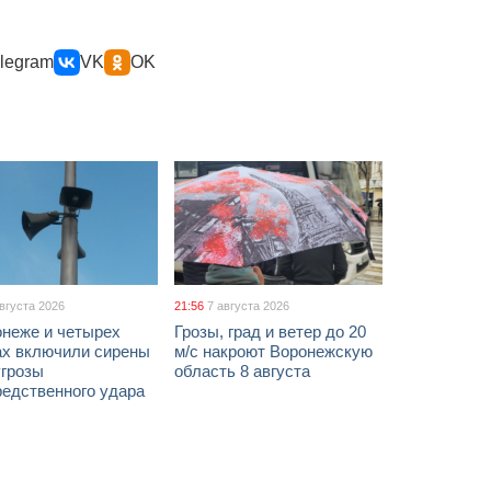
legram
VK
OK
августа 2026
21:56
7 августа 2026
онеже и четырех
Грозы, град и ветер до 20
ах включили сирены
м/с накроют Воронежскую
угрозы
область 8 августа
редственного удара