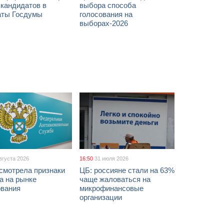
 кандидатов в
выбора способа
аты Госдумы
голосования на
выборах-2026
вгуста 2026
16:50
31 июля 2026
смотрела признаки
ЦБ: россияне стали на 63%
а на рынке
чаще жаловаться на
ования
микрофинансовые
организации