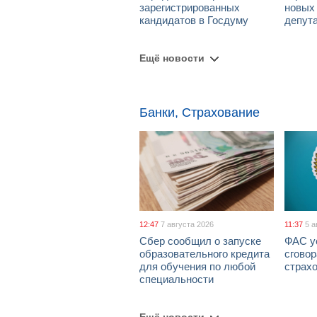
зарегистрированных
новых
кандидатов в Госдуму
депут
Ещё новости
Банки, Страхование
12:47
7 августа 2026
11:37
5 а
Сбер сообщил о запуске
ФАС у
образовательного кредита
сговор
для обучения по любой
страх
специальности