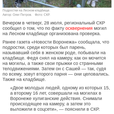
Подростки на Лесном кладбище.
Автор: Олег Петров.
Фото: СКР.
Вечером в четверг, 28 июля, региональный СКР
сообщил о том, что по факту
осквернения
могил
на Лесном кладбище организована проверка.
Ранее газета «Новости Воронежа» сообщала, что
подростки, среди которых был парень,
называвший себя в женском роде, побывали на
кладбище. Федя снял на камеру, как он мочится
на могилы, а также свои прыжки со странными
телодвижениями. Затем он с Сашей — так, судя
по всему, зовут второго парня — они целовались.
Также на кладбище.
«Двое молодых людей, одному из которых 15,
а второму 16 лет, совершали на могилах в
Воронеже хулиганские действия. Снимали
происходящее на камеру, а затем это
выложили в соцсети», — пояснили в СКР.