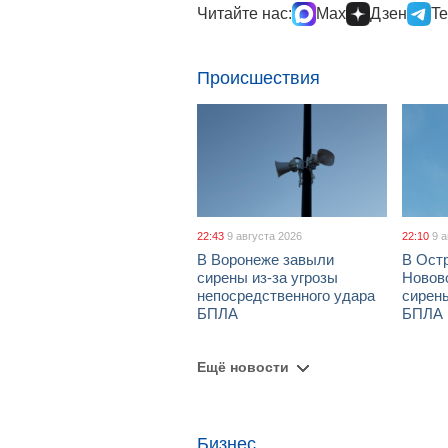
Читайте нас:
Max
Дзен
Te
Происшествия
22:43
9 августа 2026
22:10
9 
В Воронеже завыли
В Ост
сирены из-за угрозы
Новов
непосредственного удара
сирены
БПЛА
БПЛА
Ещё новости
Бизнес