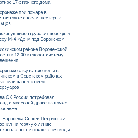
ртире 17-этажного дома
оронеже при пожаре в
ятиэтажке спасли шестерых
льцов
окинувшийся грузовик перекрыл
ссу М-4 «Дон» под Воронежем
искинском районе Воронежской
асти в 13:00 включат систему
овещения
оронеже отсутствие воды в
инском и Советском районах
яснили наполнением
ервуаров
ва СК России потребовал
лад о массовой драке на пляже
оронеже
 Воронежа Сергей Петрин сам
вонил на горячую линию
оканала после отключения воды