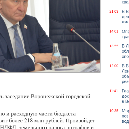
ква
В В
21:03
дев
жи
Опр
14:01
тра
В Л
13:55
обл
оп
В В
12:00
Лен
объ
рез
Гла
11:41
ось заседание Воронежской городской
док
в В
Мэр
10:35
ую и расходную части бюджета
поз
вит более 218 млн рублей. Произойдет
вод
— НДФЛ, земельного налога, штрафов и