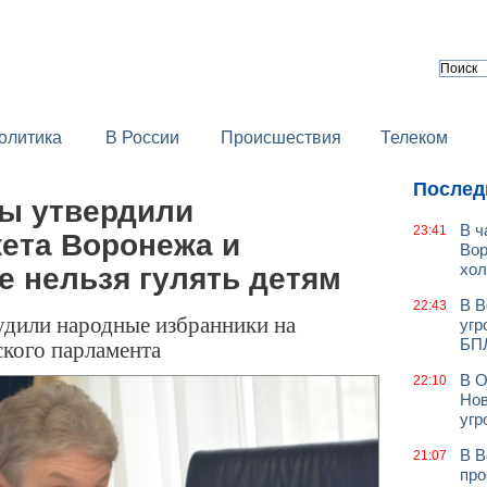
олитика
В России
Происшествия
Телеком
Послед
ы утвердили
В ч
23:41
ета Воронежа и
Вор
хол
де нельзя гулять детям
В В
22:43
удили народные избранники на
угр
ского парламента
БП
В О
22:10
Нов
угр
В В
21:07
про