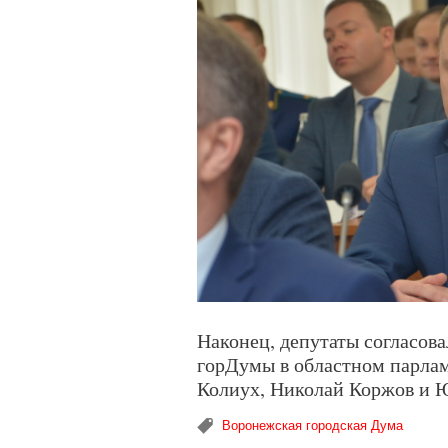
Наконец, депутаты согласов
горДумы в областном парлам
Колиух, Николай Коржов и 
Воронежская городская Дума