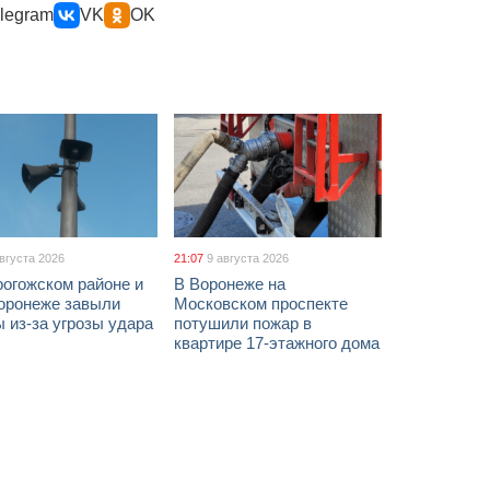
legram
VK
OK
августа 2026
21:07
9 августа 2026
рогожском районе и
В Воронеже на
оронеже завыли
Московском проспекте
 из-за угрозы удара
потушили пожар в
квартире 17-этажного дома