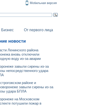
Мобильная версия
Бизнес
От первого лица
ние новости
асти Ленинского района
онежа вновь отключили
одную воду из-за аварии
оронеже завыли сирены из-за
озы непосредственного удара
ЛА
строгожском районе и
оворонеже завыли сирены из-за
озы удара БПЛА
оронеже на Московском
спекте потушили пожар в