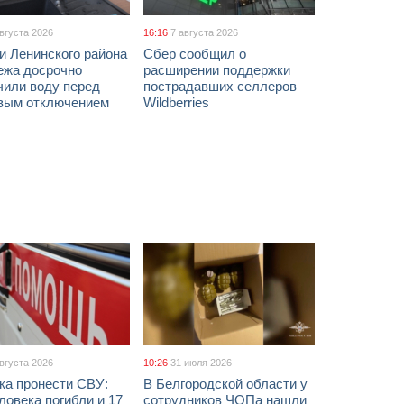
августа 2026
16:16
7 августа 2026
и Ленинского района
Сбер сообщил о
ежа досрочно
расширении поддержки
чили воду перед
пострадавших селлеров
вым отключением
Wildberries
августа 2026
10:26
31 июля 2026
ка пронести СВУ:
В Белгородской области у
ловека погибли и 17
сотрудников ЧОПа нашли