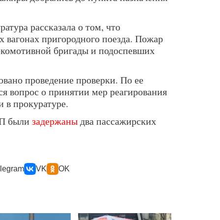
атура рассказала о том, что
х вагонах пригородного поезда. Пожар
окомотивной бригады и подоспевших
овано проведение проверки. По ее
ся вопрос о принятии мер реагирования
 в прокуратуре.
ЧП были
задержаны
два пассажирских
legram
VK
OK