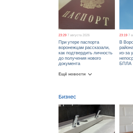
23:29
7 августа 2026
23:19
7 
При утере паспорта
В Вор
воронежцам рассказали,
район
как подтвердить личность
из-за 
до получения нового
непос
документа
БПЛА
Ещё новости
Бизнес