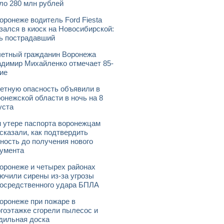
ло 280 млн рублей
оронеже водитель Ford Fiesta
зался в киоск на Новосибирской:
ь пострадавший
етный гражданин Воронежа
димир Михайленко отмечает 85-
ие
етную опасность объявили в
онежской области в ночь на 8
уста
 утере паспорта воронежцам
сказали, как подтвердить
ность до получения нового
умента
оронеже и четырех районах
ючили сирены из-за угрозы
осредственного удара БПЛА
оронеже при пожаре в
гоэтажке сгорели пылесос и
дильная доска