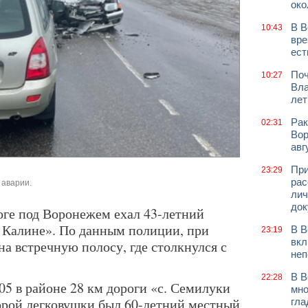
око
В В
10:43
вре
ест
Поч
10:27
Вла
лет
Рак
02:31
Вор
авг
При
23:29
рас
 аварии.
лич
док
оге под Воронежем ехал 43-летний
 Калине». По данным полиции, при
В В
23:19
вкл
на встречную полосу, где столкнулся с
неп
В В
22:28
05 в районе 28 км дороги «с. Семилуки
мно
торой легковушки был 60-летний местный
гла