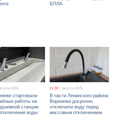
ента
БПЛА
августа 2026
21:39
7 августа 2026
онеже стартовали
В части Ленинского района
абные работы на
Воронежа досрочно
одъемной станции
отключили воду перед
 отключения воды
массовым отключением