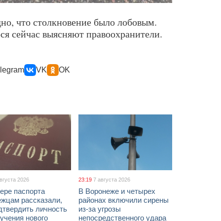
дно, что столкновение было лобовым.
ся сейчас выясняют правоохранители.
legram
VK
OK
августа 2026
23:19
7 августа 2026
ере паспорта
В Воронеже и четырех
ежцам рассказали,
районах включили сирены
дтвердить личность
из-за угрозы
учения нового
непосредственного удара