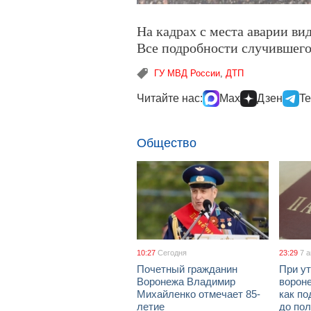
На кадрах с места аварии ви
Все подробности случившего
ГУ МВД России
,
ДТП
Читайте нас:
Max
Дзен
Te
Общество
10:27
Сегодня
23:29
7 
Почетный гражданин
При ут
Воронежа Владимир
ворон
Михайленко отмечает 85-
как по
летие
до пол