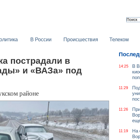
олитика
В России
Происшествия
Телеком
Послед
ка пострадали в
В В
14:25
ады» и «ВАЗа» под
кио
поп
Под
11:29
укском районе
уни
пос
При
11:26
Вор
еще
На 
11:19
Вор