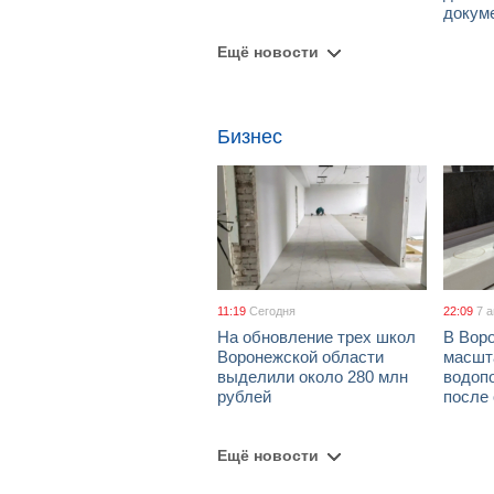
докум
Ещё новости
Бизнес
11:19
Сегодня
22:09
7 
На обновление трех школ
В Вор
Воронежской области
масшт
выделили около 280 млн
водоп
рублей
после
Ещё новости