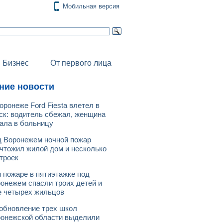
Мобильная версия
Бизнес
От первого лица
ние новости
оронеже Ford Fiesta влетел в
ск: водитель сбежал, женщина
ала в больницу
 Воронежем ночной пожар
чтожил жилой дом и несколько
троек
 пожаре в пятиэтажке под
онежем спасли троих детей и
 четырех жильцов
обновление трех школ
онежской области выделили