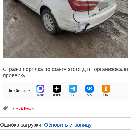
Стражи порядка по факту этого ДТП организовали
проверку.
Читайте нас:
Max
Дзен
TG
VK
OK
ГУ МВД России
Ошибка загрузки.
Обновить страницу