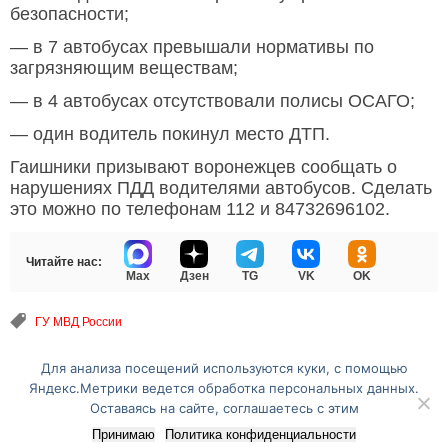
безопасности;
— в 7 автобусах превышали нормативы по
загрязняющим веществам;
— в 4 автобусах отсутствовали полисы ОСАГО;
— один водитель покинул место ДТП.
Гаишники призывают воронежцев сообщать о
нарушениях ПДД водителями автобусов. Сделать
это можно по телефонам 112 и 84732696102.
Читайте нас:
Max
Дзен
TG
VK
OK
ГУ МВД России
Для анализа посещений используются куки, с помощью
Перейти на полную версию сайта
Яндекс.Метрики ведется обработка персональных данных.
Оставаясь на сайте, соглашаетесь с этим
Принимаю
Политика конфиденциальности