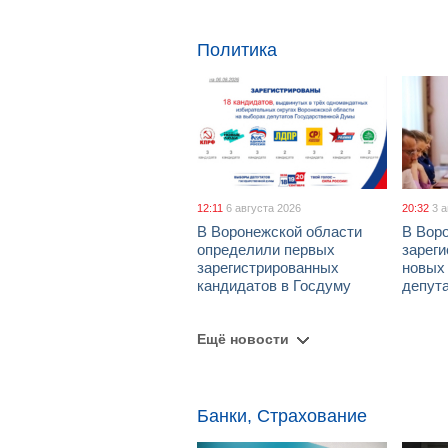
Политика
12:11
6 августа 2026
20:32
3 
В Воронежской области
В Вор
определили первых
зарег
зарегистрированных
новых
кандидатов в Госдуму
депут
Ещё новости
Банки, Страхование