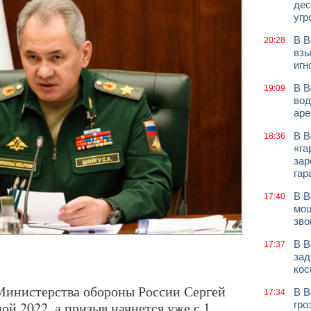
дес
угр
В В
20:28
взы
игн
В В
19:09
вод
аре
В В
18:36
«га
зар
гар
В В
17:40
мош
зво
В В
17:37
зад
кос
 Министерства обороны России Сергей
В В
17:34
ой 2022, а призыв начнется уже с 1
гро