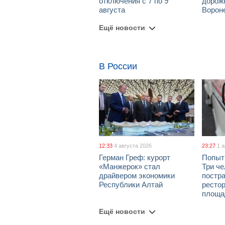
отключения с 7 по 9
дорож
августа
Ворон
Ещё новости
В России
12:33
4 августа 2026
23:27
1 
Герман Греф: курорт
Попыт
«Манжерок» стал
Три че
драйвером экономики
постра
Республики Алтай
рестор
площа
Ещё новости