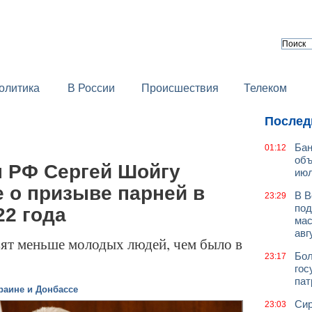
олитика
В России
Происшествия
Телеком
Послед
Бан
01:12
объ
 РФ Сергей Шойгу
июл
 о призыве парней в
В В
23:29
под
22 года
мас
авг
авят меньше молодых людей, чем было в
Бол
23:17
гос
пат
раине и Донбассе
Сир
23:03