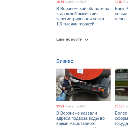
18:36
6 августа 2026
12:01
6 
В Воронежской области по
Банк 
«гаражной амнистии»
новые
зарегистрировали почти
ценны
1,6 тысячи гаражей
Ещё новости
Бизнес
23:29
6 августа 2026
23:17
6 
В Воронеже назвали
Более 
адреса подвоза воды во
оформ
время масштабного
госуд