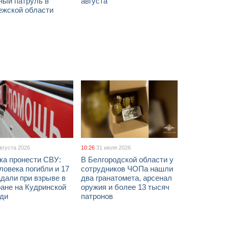
ный патруль в
августа
ежской области
августа 2026
10:26
31 июля 2026
ка пронести СВУ:
В Белгородской области у
ловека погибли и 17
сотрудников ЧОПа нашли
дали при взрыве в
два гранатомета, арсенал
ане на Кудринской
оружия и более 13 тысяч
ди
патронов