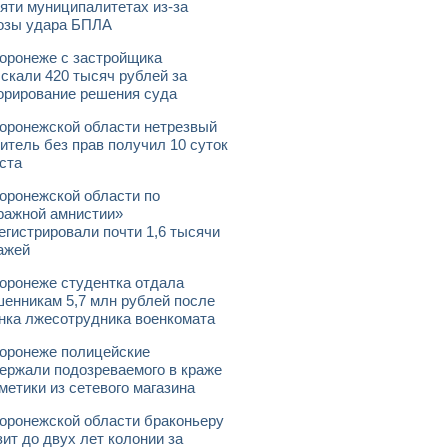
яти муниципалитетах из-за
озы удара БПЛА
оронеже с застройщика
скали 420 тысяч рублей за
орирование решения суда
оронежской области нетрезвый
итель без прав получил 10 суток
ста
оронежской области по
ражной амнистии»
егистрировали почти 1,6 тысячи
ажей
оронеже студентка отдала
енникам 5,7 млн рублей после
нка лжесотрудника военкомата
оронеже полицейские
ержали подозреваемого в краже
метики из сетевого магазина
оронежской области браконьеру
зит до двух лет колонии за