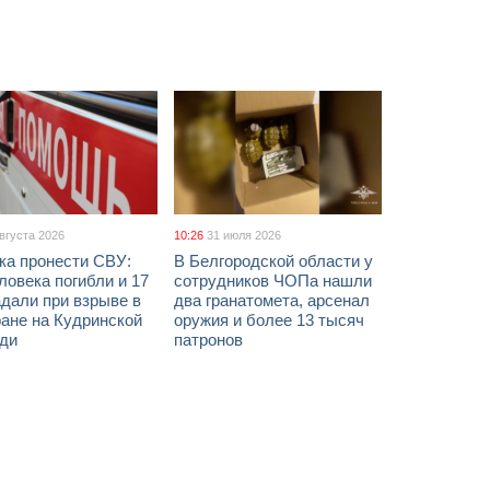
августа 2026
10:26
31 июля 2026
ка пронести СВУ:
В Белгородской области у
ловека погибли и 17
сотрудников ЧОПа нашли
дали при взрыве в
два гранатомета, арсенал
ане на Кудринской
оружия и более 13 тысяч
ди
патронов