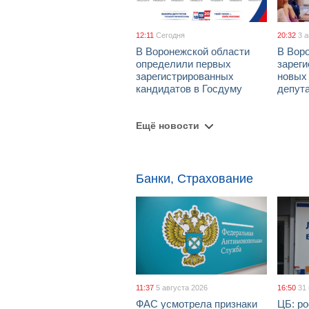
12:11
Сегодня
20:32
3 
В Воронежской области
В Вор
определили первых
зарег
зарегистрированных
новых
кандидатов в Госдуму
депут
Ещё новости
Банки, Страхование
11:37
5 августа 2026
16:50
31
ФАС усмотрела признаки
ЦБ: ро