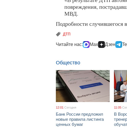
повреждения, пострадавш
МВД.
Подробности случившегося 
ДТП
Читайте нас:
Max
Дзен
Te
Общество
12:01
Сегодня
11:05
Се
Банк России предложил
В Вор
новые правила листинга
тренер
ценных бумаг
обуча