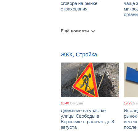
сговора на рынке
чаще 
страхования
микро
орган
Ещё новости
ЖКХ, Стройка
10:40
Сегодня
19:25
5 
Движение на участке
Иссле
улицы Свободы в
рынок 
Воронеже ограничат до 8
весен
августа
после