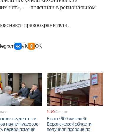
их нет», — пояснили в региональном
выясняют правоохранители.
legram
VK
OK
годня
11:00
Сегодня
онеже студентов и
Более 900 жителей
ов начнут массово
Воронежской области
ть первой помощи
получили пособие по