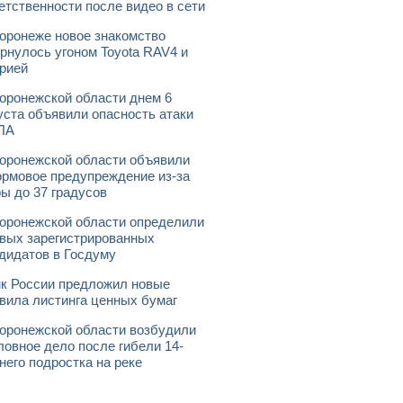
етственности после видео в сети
оронеже новое знакомство
рнулось угоном Toyota RAV4 и
рией
оронежской области днем 6
уста объявили опасность атаки
ЛА
оронежской области объявили
рмовое предупреждение из-за
ы до 37 градусов
оронежской области определили
вых зарегистрированных
дидатов в Госдуму
к России предложил новые
вила листинга ценных бумаг
оронежской области возбудили
ловное дело после гибели 14-
него подростка на реке