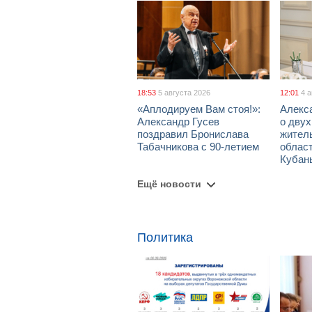
18:53
5 августа 2026
12:01
4 
«Аплодируем Вам стоя!»:
Алекс
Александр Гусев
о дву
поздравил Бронислава
жител
Табачникова с 90-летием
област
Кубан
Ещё новости
Политика