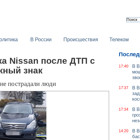
олитика
В России
Происшествия
Телеком
Послед
а Nissan после ДТП с
В В
17:40
жный знак
мош
зво
 не пострадали люди
В В
17:37
зад
кос
В В
17:34
гро
нез
В В
14:20
бас