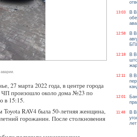
отв
В В
13:03
обе
ава
В В
12:58
авг
БП
В В
12:18
што
жар
 аварии.
В В
12:11
пер
е, 27 марта 2022 года, в центре города
кан
. ЧП произошло около дома №23 по
Бан
12:01
 в 15:15.
пра
м Toyota RAV4 была 50-летняя женщина,
В В
11:48
8-летний горожанин. После столкновения
уго
лет
мобили получили механические