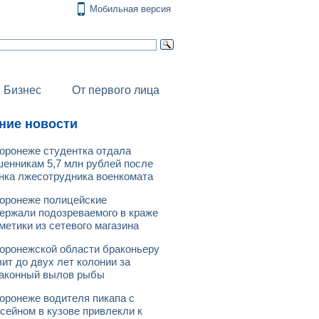
Мобильная версия
Бизнес
От первого лица
ние новости
оронеже студентка отдала
енникам 5,7 млн рублей после
нка лжесотрудника военкомата
оронеже полицейские
ержали подозреваемого в краже
метики из сетевого магазина
оронежской области браконьеру
зит до двух лет колонии за
аконный вылов рыбы
оронеже водителя пикапа с
сейном в кузове привлекли к