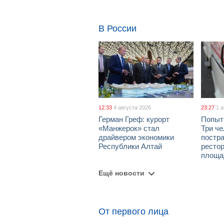
В России
12:33
4 августа 2026
23:27
1 
Герман Греф: курорт
Попыт
«Манжерок» стал
Три че
драйвером экономики
постра
Республики Алтай
рестор
площа
Ещё новости
От первого лица