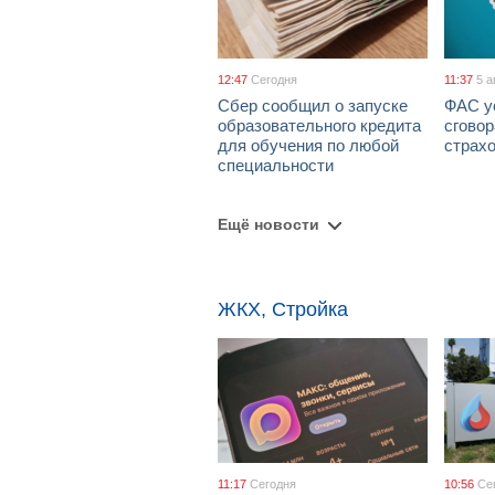
12:47
Сегодня
11:37
5 а
Сбер сообщил о запуске
ФАС у
образовательного кредита
сговор
для обучения по любой
страх
специальности
Ещё новости
ЖКХ, Стройка
11:17
Сегодня
10:56
Се