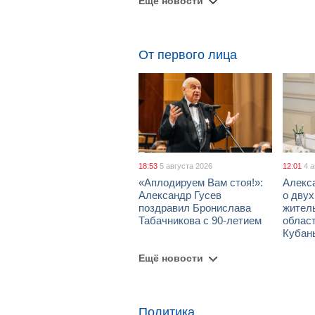
Ещё новости
От первого лица
18:53
5 августа 2026
12:01
4 
«Аплодируем Вам стоя!»:
Алекс
Александр Гусев
о дву
поздравил Бронислава
жител
Табачникова с 90-летием
област
Кубан
Ещё новости
Политика