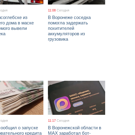
годня
11:08
Сегодня
соглебске из
В Воронеже соседка
го дома в маске
помогла задержать
емого вывели
похитителей
ека
аккумуляторов из
грузовика
годня
11:17
Сегодня
сообщил о запуске
В Воронежской области в
вательного кредита
МАХ заработал бот-