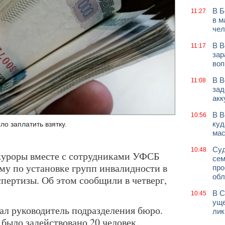
В Б
11:27
в м
чел
В В
11:17
зар
воп
В В
11:08
зад
акк
В В
10:56
куд
о заплатить взятку.
мас
Суд
10:48
куроры вместе с сотрудниками УФСБ
сем
у по установке групп инвалидности в
про
обл
пертизы. Об этом сообщили в четверг,
В С
10:45
уще
ал руководитель подразделения бюро.
лик
 было задействовано 20 человек.