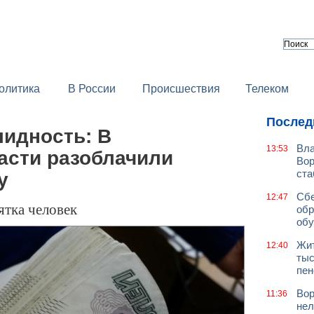
олитика
В России
Происшествия
Телеком
Послед
лидность: В
Вла
13:53
асти разоблачили
Вор
ст
у
Сбе
12:47
ятка человек
обр
обу
Жит
12:40
тыс
пен
Вор
11:36
нел