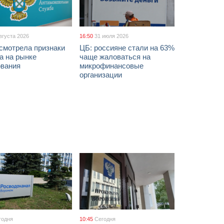
вгуста 2026
16:50
31 июля 2026
смотрела признаки
ЦБ: россияне стали на 63%
а на рынке
чаще жаловаться на
ования
микрофинансовые
организации
годня
10:45
Сегодня