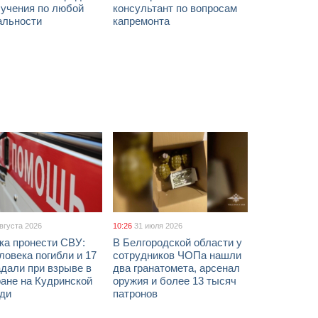
бучения по любой
консультант по вопросам
альности
капремонта
августа 2026
10:26
31 июля 2026
ка пронести СВУ:
В Белгородской области у
ловека погибли и 17
сотрудников ЧОПа нашли
дали при взрыве в
два гранатомета, арсенал
ане на Кудринской
оружия и более 13 тысяч
ди
патронов