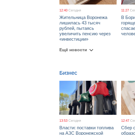
12:40
Сегодня
11:27
Се
Жительница Воронежа
В Бори
лишилась 43 тысяч
горяще
рублей, пытаясь
спаса
увеличить пенсию через
челов
«инвестиции»
Ещё новости
Бизнес
13:53
Сегодня
12:47
Се
Власти: поставки топлива
Сбер 
на АЗС Воронежской
образо