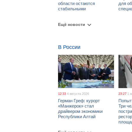
области остаются
для о
стабильными
специ
Ещё новости
В России
12:33
4 августа 2026
23:27
1 
Герман Греф: курорт
Попыт
«Манжерок» стал
Три че
драйвером экономики
постра
Республики Алтай
рестор
площа