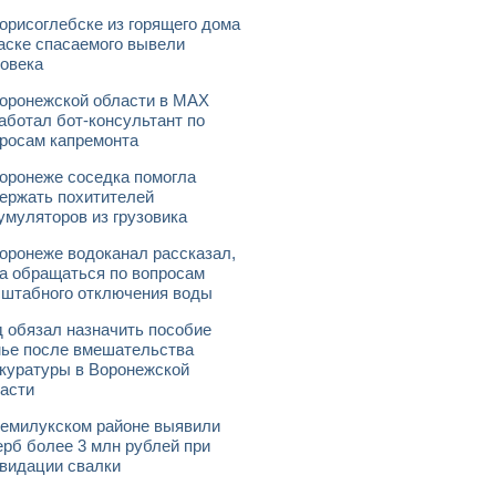
орисоглебске из горящего дома
аске спасаемого вывели
овека
оронежской области в МАХ
аботал бот-консультант по
росам капремонта
оронеже соседка помогла
ержать похитителей
умуляторов из грузовика
оронеже водоканал рассказал,
а обращаться по вопросам
штабного отключения воды
 обязал назначить пособие
ье после вмешательства
куратуры в Воронежской
асти
емилукском районе выявили
рб более 3 млн рублей при
видации свалки