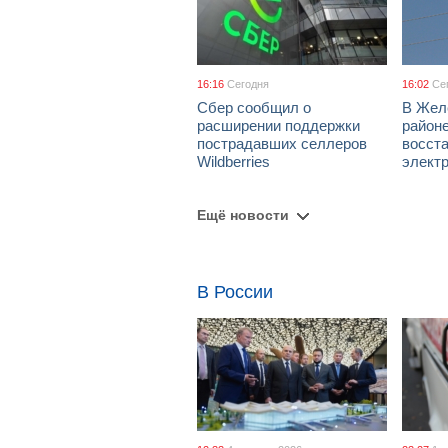
16:16
Сегодня
16:02
Се
Сбер сообщил о
В Жел
расширении поддержки
район
пострадавших селлеров
восст
Wildberries
элект
Ещё новости
В России