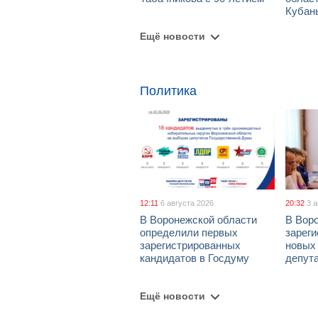
Кубан
Ещё новости
Политика
12:11
6 августа 2026
20:32
3 
В Воронежской области
В Вор
определили первых
зарег
зарегистрированных
новых
кандидатов в Госдуму
депут
Ещё новости