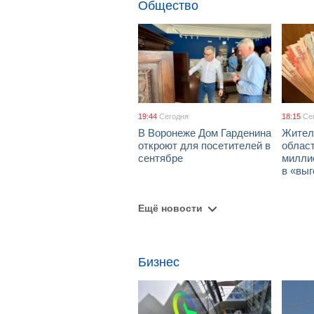
Общество
19:44
Сегодня
18:15
Се
В Воронеже Дом Гарденина
Жител
откроют для посетителей в
облас
сентябре
милли
в «вы
Ещё новости
Бизнес