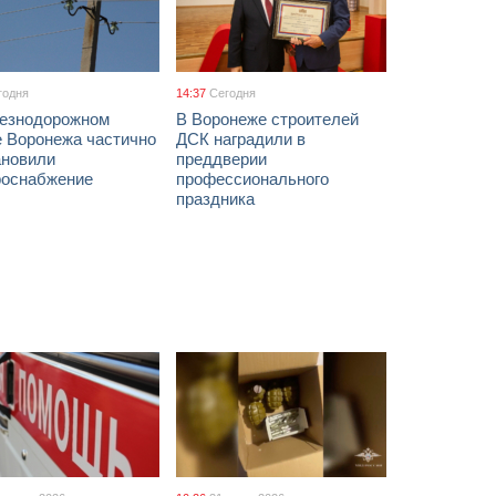
годня
14:37
Сегодня
езнодорожном
В Воронеже строителей
е Воронежа частично
ДСК наградили в
ановили
преддверии
роснабжение
профессионального
праздника