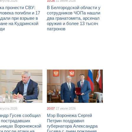
августа 2026
10:26
31 июля 2026
ка пронести СВУ:
В Белгородской области у
ловека погибли и 17
сотрудников ЧОПа нашли
дали при взрыве в
два гранатомета, арсенал
ане на Кудринской
оружия и более 13 тысяч
ди
патронов
августа 2026
20:07
27 июля 2026
андр Гусев сообщил
Мэр Воронежа Сергей
х пострадавших
Петрин поздравил
ьницах Воронежской
губернатора Александра
и после атаки на
Гусева с днем рождения