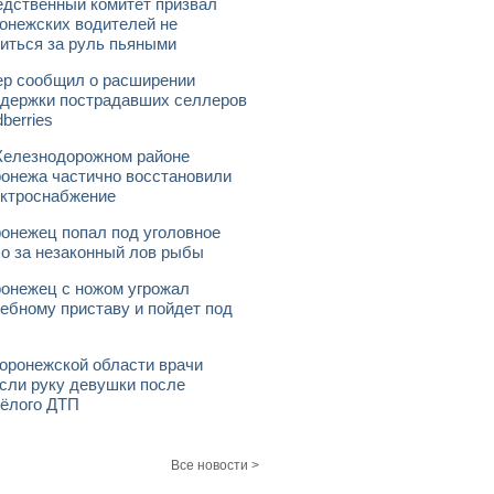
дственный комитет призвал
онежских водителей не
иться за руль пьяными
р сообщил о расширении
держки пострадавших селлеров
dberries
елезнодорожном районе
онежа частично восстановили
ктроснабжение
онежец попал под уголовное
о за незаконный лов рыбы
онежец с ножом угрожал
ебному приставу и пойдет под
оронежской области врачи
сли руку девушки после
ёлого ДТП
Все новости >