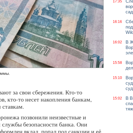
Сле
17:35
вор
сад
Сбе
16:16
под
Wil
В Ж
16:02
Вор
эле
Вор
15:58
дел
уммы.
Вор
15:10
суд
суд
ают за свои сбережения. Кто-то
ов, кто-то несет накопления банкам,
В В
15:02
спа
 ставкам.
тяж
оронежа позвонили неизвестные и
 службы безопасности банка. Они
 оформлен вклад, попал под санкции и её