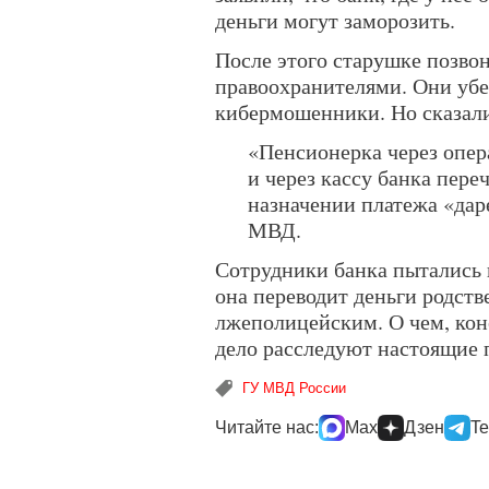
деньги могут заморозить.
После этого старушке позво
правоохранителями. Они убе
кибермошенники. Но сказали
«Пенсионерка через опер
и через кассу банка переч
назначении платежа «дар
МВД.
Сотрудники банка пытались 
она переводит деньги родств
лжеполицейским. О чем, коне
дело расследуют настоящие 
ГУ МВД России
Читайте нас:
Max
Дзен
Te