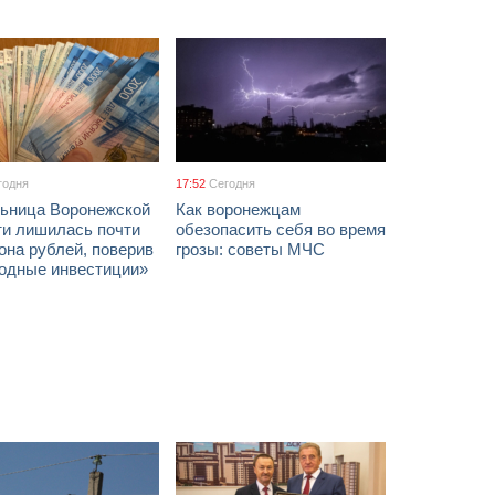
годня
17:52
Сегодня
ьница Воронежской
Как воронежцам
ти лишилась почти
обезопасить себя во время
она рублей, поверив
грозы: советы МЧС
годные инвестиции»