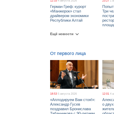
12:33
4 августа 2026
23:27
1 
Герман Греф: курорт
Попыт
«Манжерок» стал
Три че
драйвером экономики
постра
Республики Алтай
рестор
площа
Ещё новости
От первого лица
18:53
5 августа 2026
12:01
4 
«Аплодируем Вам стоя!»:
Алекс
Александр Гусев
о дву
поздравил Бронислава
жител
Табачникова с 90-летием
област