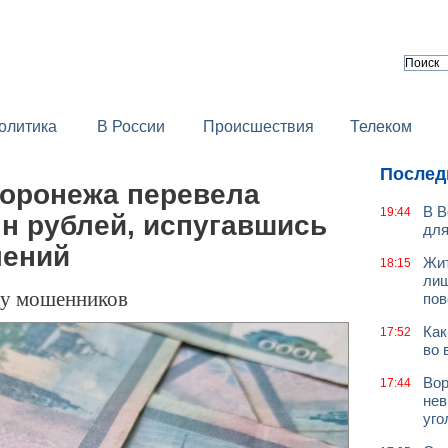
олитика
В России
Происшествия
Телеком
Послед
Воронежа перевела
В В
19:44
н рублей, испугавшись
для
лений
Жит
18:15
лиш
ку мошенников
пов
Как
17:52
во 
Вор
17:44
нев
уго