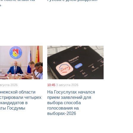
ь
августа 2026
10:45
3 августа 2026
онежской области
На Госуслугах начался
истрировали четырех
прием заявлений для
 кандидатов в
выбора способа
аты Госдумы
голосования на
выборах-2026