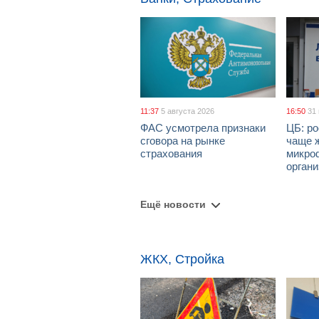
11:37
5 августа 2026
16:50
31
ФАС усмотрела признаки
ЦБ: ро
сговора на рынке
чаще 
страхования
микро
орган
Ещё новости
ЖКХ, Стройка