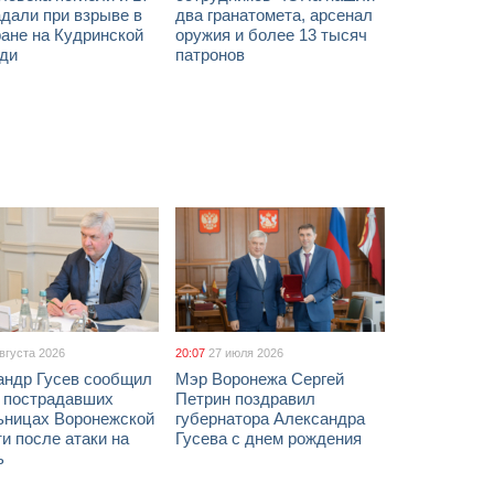
дали при взрыве в
два гранатомета, арсенал
ане на Кудринской
оружия и более 13 тысяч
ди
патронов
августа 2026
20:07
27 июля 2026
андр Гусев сообщил
Мэр Воронежа Сергей
х пострадавших
Петрин поздравил
ьницах Воронежской
губернатора Александра
и после атаки на
Гусева с днем рождения
ь