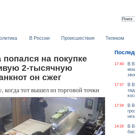
олитика
В России
Происшествия
Телеком
Послед
 попался на покупке
В В
17:40
ивую 2-тысячную
мош
зво
анкнот он сжег
В В
17:37
, когда тот вышел из торговой точки
зад
кос
В В
17:34
гро
нез
В В
14:20
бас