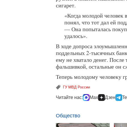
сигарет.
«Когда молодой человек в
понял, что тот дал ей п
— Она попыталась покупат
удалось».
В ходе допроса злоумышленн
поддельных 2-тысячных банк
ему не хватало денег. После 
фальшивкой, остальные он с
Теперь молодому человеку гр
ГУ МВД России
Читайте нас:
Max
Дзен
Te
Общество