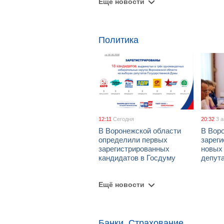
Ещё новости
Политика
12:11
Сегодня
20:32
3 
В Воронежской области
В Вор
определили первых
зарег
зарегистрированных
новых
кандидатов в Госдуму
депут
Ещё новости
Банки, Страхование