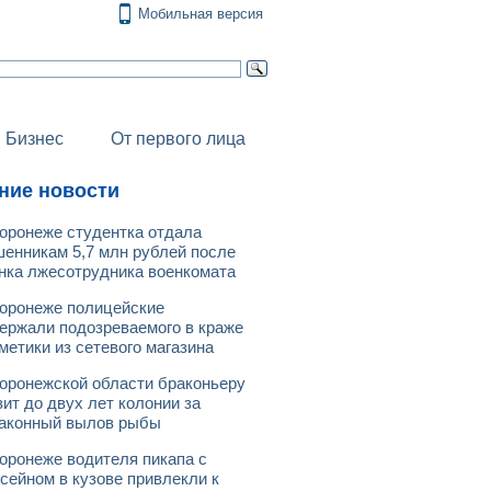
Мобильная версия
Бизнес
От первого лица
ние новости
оронеже студентка отдала
енникам 5,7 млн рублей после
нка лжесотрудника военкомата
оронеже полицейские
ержали подозреваемого в краже
метики из сетевого магазина
оронежской области браконьеру
зит до двух лет колонии за
аконный вылов рыбы
оронеже водителя пикапа с
сейном в кузове привлекли к