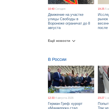
10:40
Сегодня
19:25
5 
Движение на участке
Иссле
улицы Свободы в
рынок 
Воронеже ограничат до 8
весен
августа
после
Ещё новости
В России
12:33
4 августа 2026
23:27
1 
Герман Греф: курорт
Попыт
«Манжерок» стал
Три че