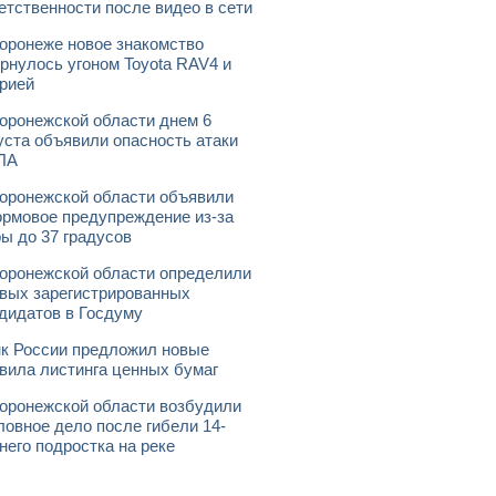
етственности после видео в сети
оронеже новое знакомство
рнулось угоном Toyota RAV4 и
рией
оронежской области днем 6
уста объявили опасность атаки
ЛА
оронежской области объявили
рмовое предупреждение из-за
ы до 37 градусов
оронежской области определили
вых зарегистрированных
дидатов в Госдуму
к России предложил новые
вила листинга ценных бумаг
оронежской области возбудили
ловное дело после гибели 14-
него подростка на реке