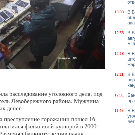
отв
В В
13:03
обе
ава
В В
12:58
авг
БП
В В
12:18
што
жар
В В
.
12:11
пер
кан
ла расследование уголовного дела, под
Бан
12:01
тель Левобережного района. Мужчина
пра
ых денег.
В В
11:48
уго
на преступление горожанин пошел 16
лет
асплатился фальшивой купюрой в 2000
Разменял банкноту, купив пачку