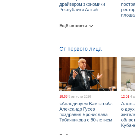
драйвером экономики
постра
Республики Алтай
рестор
площа
Ещё новости
От первого лица
18:53
5 августа 2026
12:01
4 
«Аплодируем Вам стоя!»:
Алекс
Александр Гусев
о дву
поздравил Бронислава
жител
Табачникова с 90-летием
област
Кубан