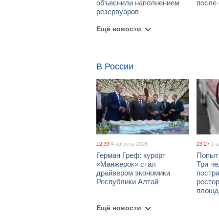
объяснили наполнением
после
резервуаров
Ещё новости
В России
12:33
4 августа 2026
23:27
1 
Герман Греф: курорт
Попыт
«Манжерок» стал
Три че
драйвером экономики
постра
Республики Алтай
рестор
площа
Ещё новости