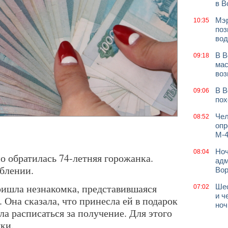
в В
Мэр
10:35
поз
вод
В В
09:18
мас
воз
В В
09:06
пох
Чел
08:52
опр
М-4
Ноч
08:04
 обратилась 74-летняя горожанка.
адм
аблении.
Во
ришла незнакомка, представившаяся
Шес
07:02
и ч
Она сказала, что принесла ей в подарок
ноч
ла расписаться за получение. Для этого
ки.