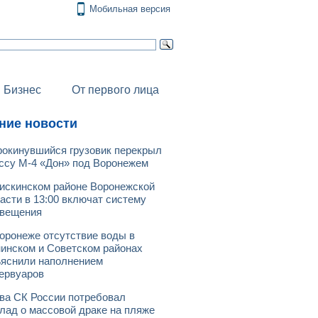
Мобильная версия
Бизнес
От первого лица
ние новости
окинувшийся грузовик перекрыл
ссу М-4 «Дон» под Воронежем
искинском районе Воронежской
асти в 13:00 включат систему
овещения
оронеже отсутствие воды в
инском и Советском районах
яснили наполнением
ервуаров
ва СК России потребовал
лад о массовой драке на пляже