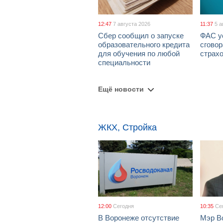
12:47
7 августа 2026
11:37
5 а
Сбер сообщил о запуске
ФАС у
образовательного кредита
сговор
для обучения по любой
страх
специальности
Ещё новости
ЖКХ, Стройка
12:00
Сегодня
10:35
Се
В Воронеже отсутствие
Мэр В