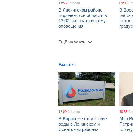
13:55
Сегодня
09:06
Се
В Лискинском районе
В Воро
Воронежской области в
рабоч
13:00 включат систему
похол
оповещения
граду
Ещё новости
Бизнес
12:00
Сегодня
10:35
Се
В Воронеже отсутствие
Мэр В
воды в Ленинском и
Петрин
Советском районах
горяч