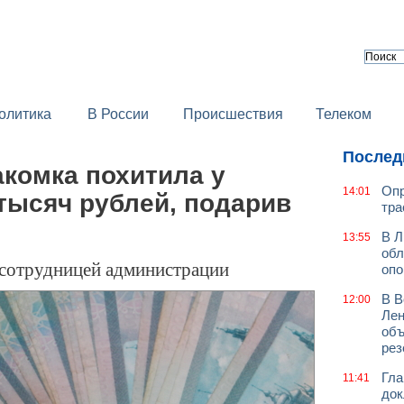
олитика
В России
Происшествия
Телеком
Послед
комка похитила у
Опр
14:01
тысяч рублей, подарив
тра
В Л
13:55
обл
 сотрудницей администрации
оп
В В
12:00
Лен
объ
рез
Гла
11:41
док