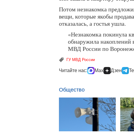
Потом незнакомка предложил
вещи, которые якобы продава
отказалась, а гостья ушла.
«Незнакомка покинула кв
обнаружила накоплений в
МВД России по Воронежс
ГУ МВД России
Читайте нас:
Max
Дзен
Te
Общество