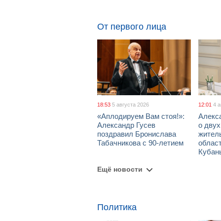
От первого лица
18:53
5 августа 2026
12:01
4 
«Аплодируем Вам стоя!»:
Алекс
Александр Гусев
о дву
поздравил Бронислава
жител
Табачникова с 90-летием
област
Кубан
Ещё новости
Политика