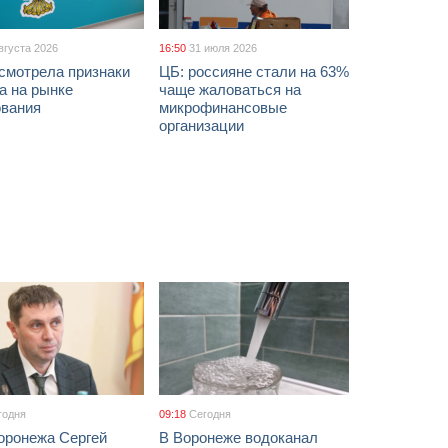
вгуста 2026
16:50
31 июля 2026
смотрела признаки
ЦБ: россияне стали на 63%
а на рынке
чаще жаловаться на
ования
микрофинансовые
организации
годня
09:18
Сегодня
оронежа Сергей
В Воронеже водоканал