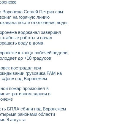
оронеже
 Воронежа Сергей Петрин сам
вонил на горячую линию
оканала после отключения воды
оронеже водоканал завершил
штабные работы и начал
вращать воду в дома
оронеже к концу рабочей недели
олодает до +18 градусов
овек пострадал при
окидывании грузовика FAM на
 «Дон» под Воронежем
ной пожар произошел в
инистративном здании в
ронеже
ть БПЛА сбили над Воронежем
етырьмя районами области
ью 9 августа