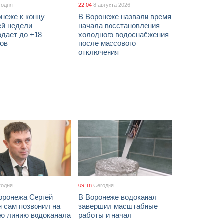
годня
22:04
8 августа 2026
неже к концу
В Воронеже назвали время
ей недели
начала восстановления
одает до +18
холодного водоснабжения
сов
после массового
отключения
годня
09:18
Сегодня
оронежа Сергей
В Воронеже водоканал
 сам позвонил на
завершил масштабные
ую линию водоканала
работы и начал