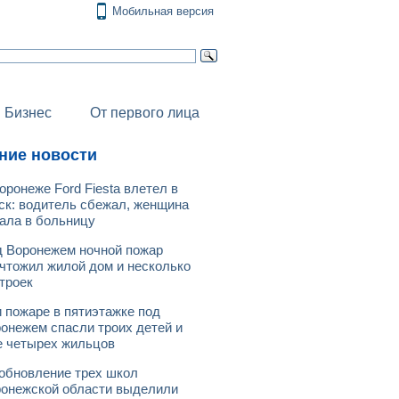
Мобильная версия
Бизнес
От первого лица
ние новости
оронеже Ford Fiesta влетел в
ск: водитель сбежал, женщина
ала в больницу
 Воронежем ночной пожар
чтожил жилой дом и несколько
троек
 пожаре в пятиэтажке под
онежем спасли троих детей и
 четырех жильцов
обновление трех школ
онежской области выделили