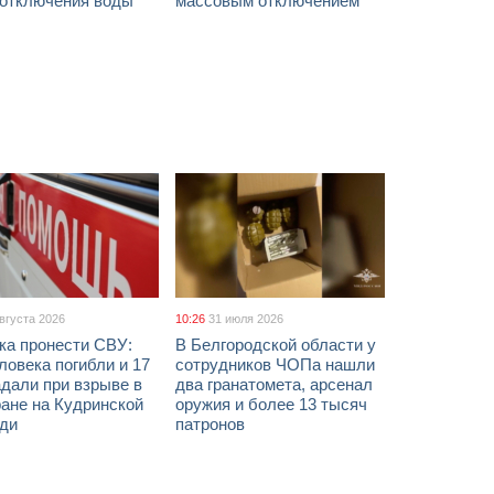
 отключения воды
массовым отключением
августа 2026
10:26
31 июля 2026
ка пронести СВУ:
В Белгородской области у
ловека погибли и 17
сотрудников ЧОПа нашли
дали при взрыве в
два гранатомета, арсенал
ане на Кудринской
оружия и более 13 тысяч
ди
патронов