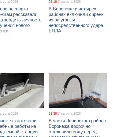
августа 2026
23:19
7 августа 2026
ере паспорта
В Воронеже и четырех
ежцам рассказали,
районах включили сирены
дтвердить личность
из-за угрозы
учения нового
непосредственного удара
ента
БПЛА
августа 2026
21:39
7 августа 2026
онеже стартовали
В части Ленинского района
абные работы на
Воронежа досрочно
одъемной станции
отключили воду перед