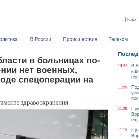
олитика
В России
Происшествия
Телеком
Послед
ласти в больницах по-
В В
14:25
нии нет военных,
кио
поп
ходе спецоперации на
Под
11:29
уни
пос
таменте здравоохранения
При
11:26
Вор
еще
На 
11:19
Вор