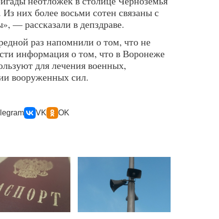
игады неотложек в столице Черноземья
 Из них более восьми сотен связаны с
, — рассказали в депздраве.
редной раз напомнили о том, что не
ости информация о том, что в Воронеже
ользуют для лечения военных,
ии вооруженных сил.
legram
VK
OK