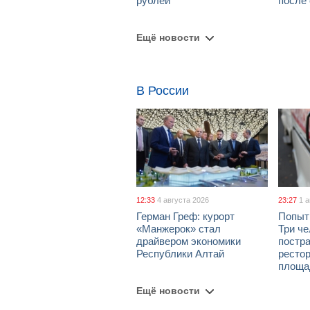
рублей
после
Ещё новости
В России
12:33
4 августа 2026
23:27
1 
Герман Греф: курорт
Попыт
«Манжерок» стал
Три че
драйвером экономики
постра
Республики Алтай
рестор
площа
Ещё новости