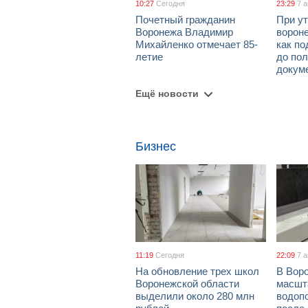
10:27
Сегодня
23:29
7 
Почетный гражданин
При ут
Воронежа Владимир
ворон
Михайленко отмечает 85-
как по
летие
до пол
докум
Ещё новости
Бизнес
11:19
Сегодня
22:09
7 
На обновление трех школ
В Вор
Воронежской области
масшт
выделили около 280 млн
водоп