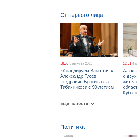
От первого лица
18:53
5 августа 2026
12:01
4 
«Аплодируем Вам стоя!»:
Алекс
Александр Гусев
о дву
поздравил Бронислава
жител
Табачникова с 90-летием
област
Кубан
Ещё новости
Политика