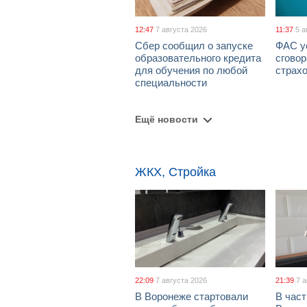
12:47
7 августа 2026
11:37
5 а
Сбер сообщил о запуске
ФАС у
образовательного кредита
сговор
для обучения по любой
страх
специальности
Ещё новости
ЖКХ, Стройка
22:09
7 августа 2026
21:39
7 
В Воронеже стартовали
В част