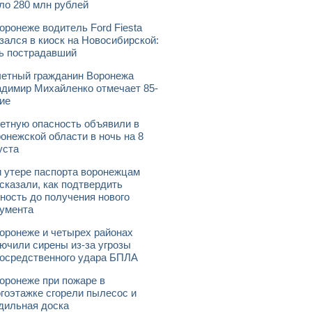
ло 280 млн рублей
оронеже водитель Ford Fiesta
зался в киоск на Новосибирской:
ь пострадавший
етный гражданин Воронежа
димир Михайленко отмечает 85-
ие
етную опасность объявили в
онежской области в ночь на 8
уста
 утере паспорта воронежцам
сказали, как подтвердить
ность до получения нового
умента
оронеже и четырех районах
ючили сирены из-за угрозы
осредственного удара БПЛА
оронеже при пожаре в
гоэтажке сгорели пылесос и
дильная доска