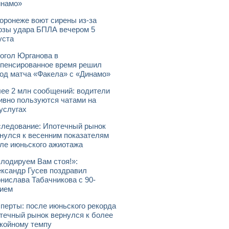
инамо»
оронеже воют сирены из-за
озы удара БПЛА вечером 5
уста
огол Юрганова в
пенсированное время решил
од матча «Факела» с «Динамо»
ее 2 млн сообщений: водители
ивно пользуются чатами на
услугах
ледование: Ипотечный рынок
нулся к весенним показателям
ле июньского ажиотажа
лодируем Вам стоя!»:
ксандр Гусев поздравил
нислава Табачникова с 90-
ием
перты: после июньского рекорда
течный рынок вернулся к более
койному темпу