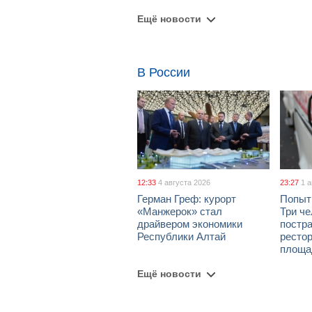
Ещё новости
В России
12:33
4 августа 2026
23:27
1 
Герман Греф: курорт
Попыт
«Манжерок» стал
Три че
драйвером экономики
постра
Республики Алтай
рестор
площа
Ещё новости