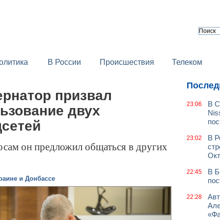
олитика
В России
Происшествия
Телеком
Послед
ернатор призвал
В С
23:06
льзование двух
Nis
пос
цсетей
В Р
23:02
сам он предложил общаться в других
стр
Окт
В Б
22:45
раине и Донбассе
пос
Авт
22:28
Але
«Фа