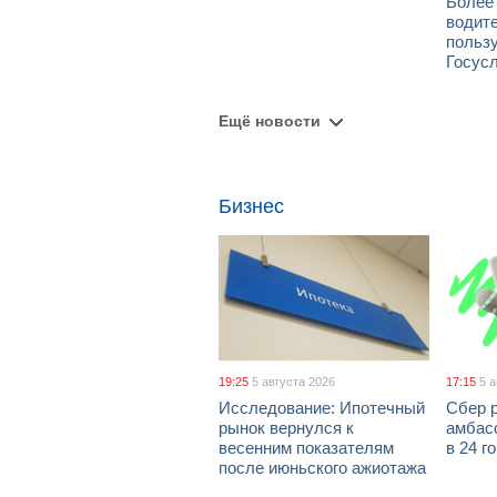
Более
водит
польз
Госус
Ещё новости
Бизнес
19:25
5 августа 2026
17:15
5 
Исследование: Ипотечный
Сбер 
рынок вернулся к
амбасс
весенним показателям
в 24 г
после июньского ажиотажа