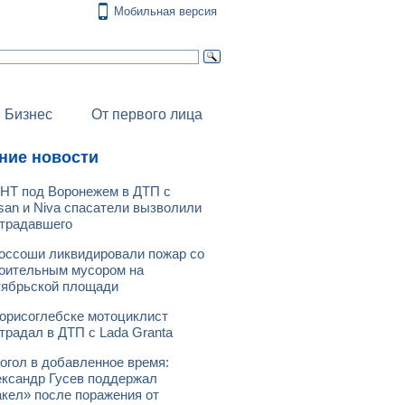
Мобильная версия
Бизнес
От первого лица
ние новости
НТ под Воронежем в ДТП с
san и Niva спасатели вызволили
традавшего
оссоши ликвидировали пожар со
оительным мусором на
ябрьской площади
орисоглебске мотоциклист
традал в ДТП с Lada Granta
огол в добавленное время:
ксандр Гусев поддержал
кел» после поражения от