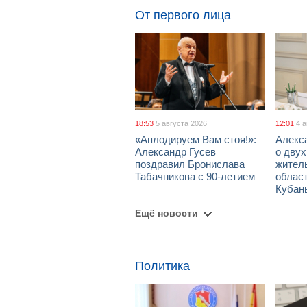
От первого лица
18:53
5 августа 2026
12:01
4 
«Аплодируем Вам стоя!»:
Алекс
Александр Гусев
о дву
поздравил Бронислава
жител
Табачникова с 90-летием
област
Кубан
Ещё новости
Политика