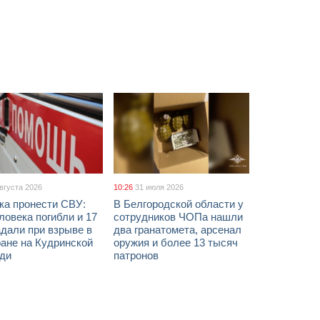
августа 2026
10:26
31 июля 2026
ка пронести СВУ:
В Белгородской области у
ловека погибли и 17
сотрудников ЧОПа нашли
дали при взрыве в
два гранатомета, арсенал
ане на Кудринской
оружия и более 13 тысяч
ди
патронов