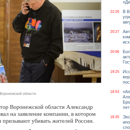
«Д
В В
22:20
угр
авг
Авт
20:27
ком
исх
Бол
20:06
акт
Гос
Исс
19:25
вер
пос
«Ап
18:53
 Воронежской области.
Але
Бро
натор Воронежской области Александр
лет
овал на заявление компании, в котором
Экс
18:35
и призывают убивать жителей России.
ипо
спо