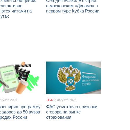
 2 млн сообщений:
Сегодня «Факел» сыграет
ели активно
с московским «Динамо» в
уются чатами на
первом туре Кубка России
лугах
августа 2026
11:37
5 августа 2026
расширил программу
ФАС усмотрела признаки
адоров до 50 вузов
сговора на рынке
ородах России
страхования