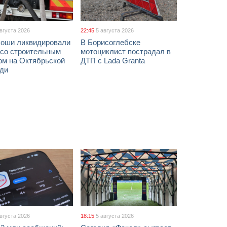
августа 2026
22:45
5 августа 2026
соши ликвидировали
В Борисоглебске
 со строительным
мотоциклист пострадал в
ом на Октябрьской
ДТП с Lada Granta
ди
августа 2026
18:15
5 августа 2026