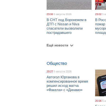
23:06
5 августа 2026
23:02
5 
В СНТ под Воронежем в
В Рос
ДТП с Nissan и Niva
пожар
спасатели вызволили
мусор
пострадавшего
площа
Ещё новости
Общество
20:27
5 августа 2026
Автогол Юрганова в
компенсированное время
решил исход матча
«Факела» с «Динамо»
20:06
5 