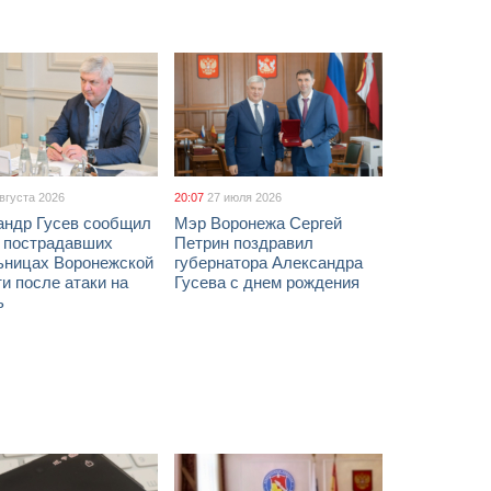
августа 2026
20:07
27 июля 2026
андр Гусев сообщил
Мэр Воронежа Сергей
х пострадавших
Петрин поздравил
ьницах Воронежской
губернатора Александра
и после атаки на
Гусева с днем рождения
ь