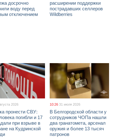
ежа досрочно
расширении поддержки
чили воду перед
пострадавших селлеров
вым отключением
Wildberries
августа 2026
10:26
31 июля 2026
ка пронести СВУ:
В Белгородской области у
ловека погибли и 17
сотрудников ЧОПа нашли
дали при взрыве в
два гранатомета, арсенал
ане на Кудринской
оружия и более 13 тысяч
ди
патронов