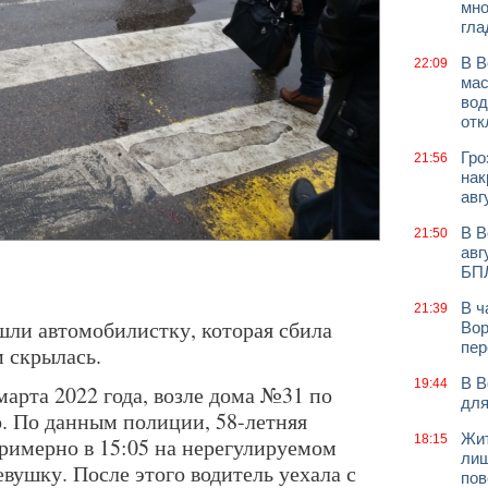
мно
гла
В В
22:09
мас
вод
отк
Гро
21:56
нак
авг
В В
21:50
авг
БП
В ч
21:39
ли автомобилистку, которая сбила
Вор
пер
м скрылась.
В В
19:44
 марта 2022 года, возле дома №31 по
для
. По данным полиции, 58-летняя
Жит
18:15
примерно в 15:05 на нерегулируемом
лиш
вушку. После этого водитель уехала с
пов