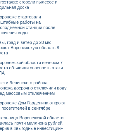
гоэтажке сгорели пылесос и
дильная доска
оронеже стартовали
штабные работы на
оподъемной станции после
лючения воды
зы, град и ветер до 20 м/с
роют Воронежскую область 8
уста
оронежской области вечером 7
уста объявили опасность атаки
ЛА
асти Ленинского района
онежа досрочно отключили воду
ед массовым отключением
оронеже Дом Гарденина откроют
 посетителей в сентябре
ельница Воронежской области
илась почти миллиона рублей,
ерив в «выгодные инвестиции»