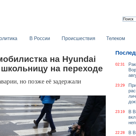
олитика
В России
Происшествия
Телеком
Послед
мобилистка на Hyundai
Рак
02:31
 школьницу на переходе
Вор
авг
аварии, но позже её задержали
При
23:29
рас
лич
док
В В
23:19
вкл
неп
В В
22:28