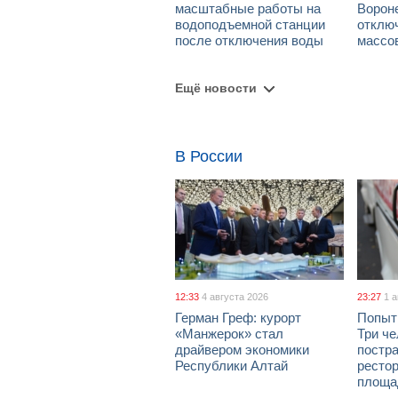
масштабные работы на
Ворон
водоподъемной станции
отклю
после отключения воды
массо
Ещё новости
В России
12:33
4 августа 2026
23:27
1 
Герман Греф: курорт
Попыт
«Манжерок» стал
Три че
драйвером экономики
постра
Республики Алтай
рестор
площа