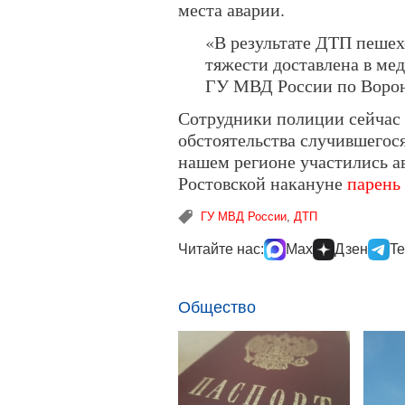
места аварии.
«В результате ДТП пешех
тяжести доставлена в ме
ГУ МВД России по Ворон
Сотрудники полиции сейчас 
обстоятельства случившегося
нашем регионе участились ав
Ростовской накануне
парень
ГУ МВД России
,
ДТП
Читайте нас:
Max
Дзен
Te
Общество