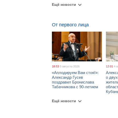
Ещё новости
От первого лица
18:53
5 августа 2026
12:01
4 
«Аплодируем Вам стоя!»:
Алекс
Александр Гусев
о дву
поздравил Бронислава
жител
Табачникова с 90-летием
област
Кубан
Ещё новости