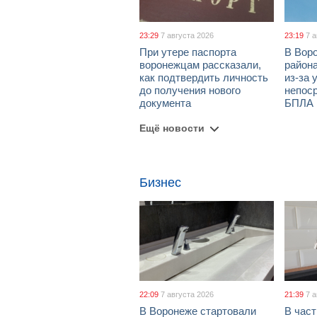
23:29
7 августа 2026
23:19
7 
При утере паспорта
В Вор
воронежцам рассказали,
район
как подтвердить личность
из-за 
до получения нового
непос
документа
БПЛА
Ещё новости
Бизнес
22:09
7 августа 2026
21:39
7 
В Воронеже стартовали
В част