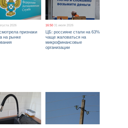
вгуста 2026
16:50
31 июля 2026
смотрела признаки
ЦБ: россияне стали на 63%
а на рынке
чаще жаловаться на
ования
микрофинансовые
организации