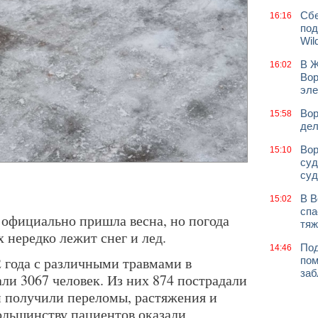
Сбе
16:16
под
Wil
В Ж
16:02
Вор
эле
Вор
15:58
дел
Вор
15:10
суд
суд
В В
15:02
спа
официально пришла весна, но погода
тяж
х нередко лежит снег и лед.
Под
14:46
2 года с различными травмами в
пом
заб
ли 3067 человек. Из них 874 пострадали
и получили переломы, растяжения и
большинству пациентов оказали