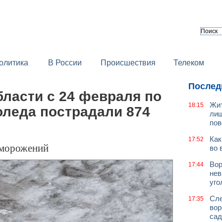
олитика
В России
Происшествия
Телеком
Послед
ласти с 24 февраля по
Жит
18:15
лоледа пострадали 874
лиш
пов
Как
17:52
бморожений
во 
Вор
17:44
нев
уго
Сле
17:35
вор
сад