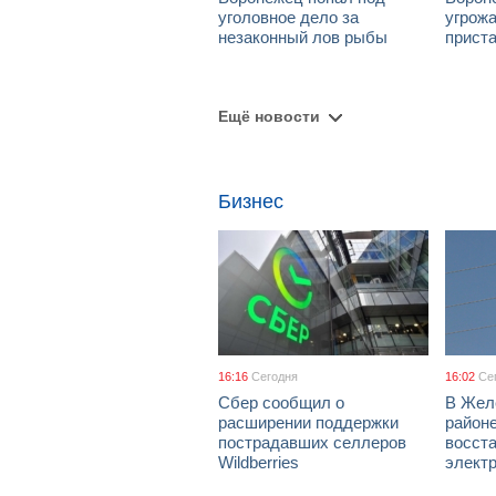
уголовное дело за
угрож
незаконный лов рыбы
приста
Ещё новости
Бизнес
16:16
Сегодня
16:02
Се
Сбер сообщил о
В Жел
расширении поддержки
район
пострадавших селлеров
восст
Wildberries
элект