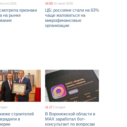
вгуста 2026
16:50
31 июля 2026
смотрела признаки
ЦБ: россияне стали на 63%
а на рынке
чаще жаловаться на
ования
микрофинансовые
организации
годня
11:17
Сегодня
онеже строителей
В Воронежской области в
аградили в
МАХ заработал бот-
верии
консультант по вопросам