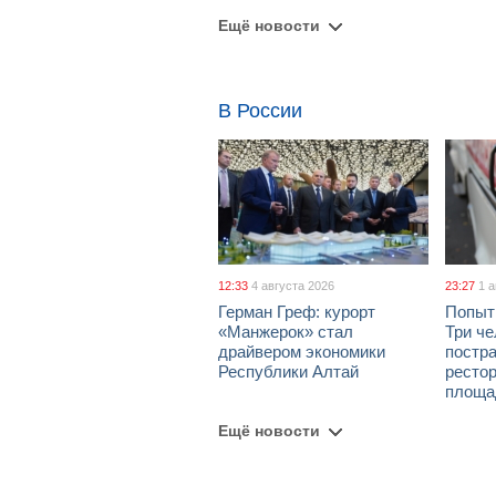
Ещё новости
В России
12:33
4 августа 2026
23:27
1 
Герман Греф: курорт
Попыт
«Манжерок» стал
Три че
драйвером экономики
постра
Республики Алтай
рестор
площа
Ещё новости