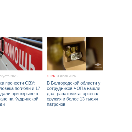
августа 2026
10:26
31 июля 2026
ка пронести СВУ:
В Белгородской области у
ловека погибли и 17
сотрудников ЧОПа нашли
дали при взрыве в
два гранатомета, арсенал
ане на Кудринской
оружия и более 13 тысяч
ди
патронов