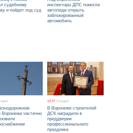
ал судебному
инспекторы ДПС помогли
ву и пойдет под суд
автоледи открыть
заблокированный
автомобиль
годня
14:37
Сегодня
езнодорожном
В Воронеже строителей
е Воронежа частично
ДСК наградили в
ановили
преддверии
роснабжение
профессионального
праздника