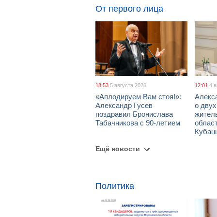
От первого лица
18:53
5 августа 2026
12:01
4 
«Аплодируем Вам стоя!»:
Алекс
Александр Гусев
о дву
поздравил Бронислава
жител
Табачникова с 90-летием
област
Кубан
Ещё новости
Политика