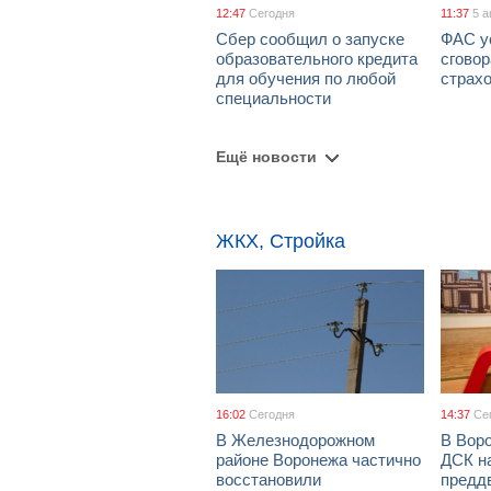
12:47
Сегодня
11:37
5 а
Сбер сообщил о запуске
ФАС у
образовательного кредита
сговор
для обучения по любой
страх
специальности
Ещё новости
ЖКХ, Стройка
16:02
Сегодня
14:37
Се
В Железнодорожном
В Вор
районе Воронежа частично
ДСК н
восстановили
предд