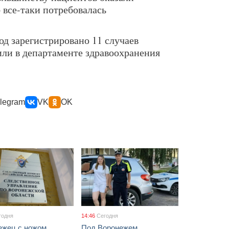
 все-таки потребовалась
од зарегистрировано 11 случаев
ли в департаменте здравоохранения
legram
VK
OK
годня
14:46
Сегодня
ежец с ножом
Под Воронежем