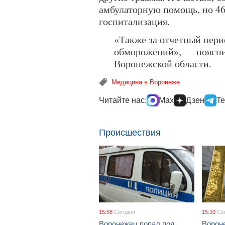
амбулаторную помощь, но 46
госпитализация.
«Также за отчетный пери
обморожений», — поясни
Воронежской области.
Медицина в Воронеже
Читайте нас:
Max
Дзен
Te
Происшествия
15:58
Сегодня
15:10
Се
Воронежец попал под
Ворон