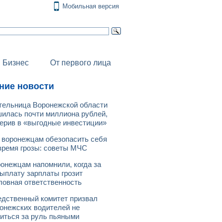
Мобильная версия
Бизнес
От первого лица
ние новости
ельница Воронежской области
илась почти миллиона рублей,
ерив в «выгодные инвестиции»
 воронежцам обезопасить себя
время грозы: советы МЧС
онежцам напомнили, когда за
ыплату зарплаты грозит
ловная ответственность
дственный комитет призвал
онежских водителей не
иться за руль пьяными