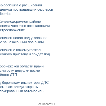
р сообщил о расширении
держки пострадавших селлеров
dberries
елезнодорожном районе
онежа частично восстановили
ктроснабжение
онежец попал под уголовное
о за незаконный лов рыбы
онежец с ножом угрожал
ебному приставу и пойдет под
оронежской области врачи
сли руку девушки после
ёлого ДТП
 Воронежем инспекторы ДПС
огли автоледи открыть
локированный автомобиль
Все новости >