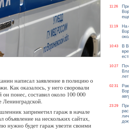
При
11:26
Вор
еще
На 
11:19
Вор
око
В В
10:43
вре
ест
Поч
10:27
Вла
лет
анин написал заявление в полицию о
Рак
жи. Как оказалось, у него своровали
02:31
Вор
 он понес, составил около 100 000
авг
е Ленинградской.
При
23:29
шленник заприметил гараж в начале
рас
лич
ал объявление на нескольких сайтах,
док
елю нужно будет гараж увезти своими