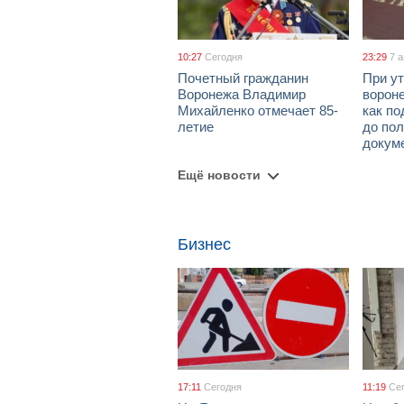
10:27
Сегодня
23:29
7 
Почетный гражданин
При ут
Воронежа Владимир
ворон
Михайленко отмечает 85-
как по
летие
до пол
докум
Ещё новости
Бизнес
17:11
Сегодня
11:19
Се