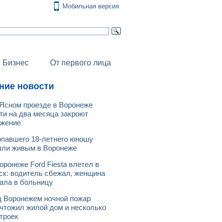
Мобильная версия
Бизнес
От первого лица
ние новости
Ясном проезде в Воронеже
ти на два месяца закроют
ижение
павшего 18-летнего юношу
ли живым в Воронеже
оронеже Ford Fiesta влетел в
ск: водитель сбежал, женщина
ала в больницу
 Воронежем ночной пожар
чтожил жилой дом и несколько
троек