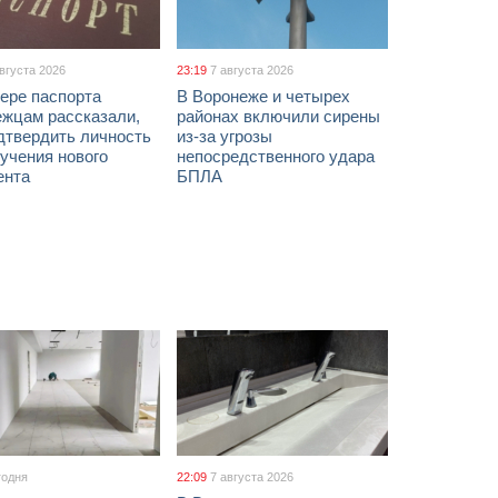
августа 2026
23:19
7 августа 2026
ере паспорта
В Воронеже и четырех
ежцам рассказали,
районах включили сирены
дтвердить личность
из-за угрозы
учения нового
непосредственного удара
ента
БПЛА
годня
22:09
7 августа 2026