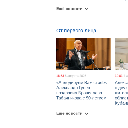
Ещё новости
От первого лица
18:53
5 августа 2026
12:01
4 
«Аплодируем Вам стоя!»:
Алекс
Александр Гусев
о дву
поздравил Бронислава
жител
Табачникова с 90-летием
област
Кубан
Ещё новости