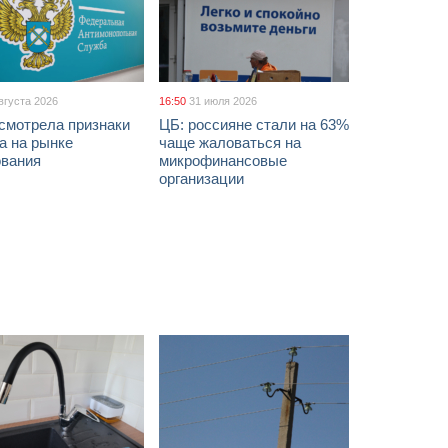
вгуста 2026
16:50
31 июля 2026
смотрела признаки
ЦБ: россияне стали на 63%
а на рынке
чаще жаловаться на
ования
микрофинансовые
организации