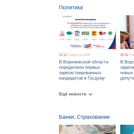
Политика
12:11
6 августа 2026
20:32
3 
В Воронежской области
В Вор
определили первых
зарег
зарегистрированных
новых
кандидатов в Госдуму
депут
Ещё новости
Банки, Страхование