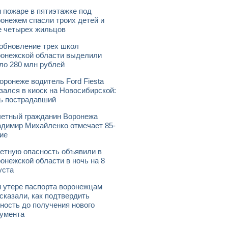
 пожаре в пятиэтажке под
онежем спасли троих детей и
 четырех жильцов
обновление трех школ
онежской области выделили
ло 280 млн рублей
оронеже водитель Ford Fiesta
зался в киоск на Новосибирской:
ь пострадавший
етный гражданин Воронежа
димир Михайленко отмечает 85-
ие
етную опасность объявили в
онежской области в ночь на 8
уста
 утере паспорта воронежцам
сказали, как подтвердить
ность до получения нового
умента