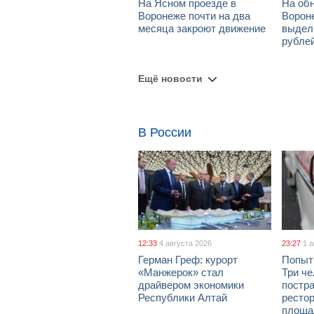
На Ясном проезде в
На об
Воронеже почти на два
Ворон
месяца закроют движение
выдел
рубле
Ещё новости
В России
12:33
4 августа 2026
23:27
1 
Герман Греф: курорт
Попыт
«Манжерок» стал
Три че
драйвером экономики
постра
Республики Алтай
рестор
площа