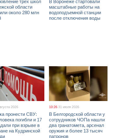
новление трех школ
В Воронеже стартовали
ежской области
масштабные работы на
или около 280 млн
водоподъемной станции
й
после отключения воды
августа 2026
10:26
31 июля 2026
ка пронести СВУ:
В Белгородской области у
ловека погибли и 17
сотрудников ЧОПа нашли
дали при взрыве в
два гранатомета, арсенал
ане на Кудринской
оружия и более 13 тысяч
ди
патронов