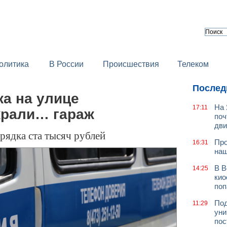
олитика
В России
Происшествия
Телеком
Послед
а на улице
На 
17:11
крали… гараж
поч
дв
рядка ста тысяч рублей
Про
16:31
наш
В В
14:25
кио
поп
Под
11:29
уни
пос