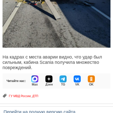
На кадрах с места аварии видно, что удар был
сильным, кабина Scania получила множество
повреждений.
Читайте нас:
Max
Дзен
TG
VK
OK
ГУ МВД России
,
ДТП
Перейти на полную версию сайта