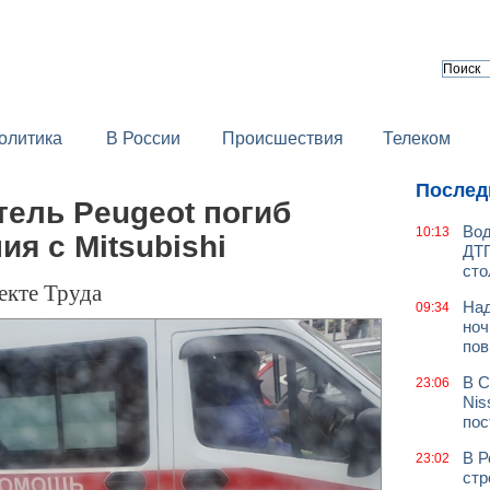
олитика
В России
Происшествия
Телеком
Послед
ель Peugeot погиб
Вод
10:13
ия с Mitsubishi
ДТП
сто
екте Труда
Над
09:34
ноч
пов
В С
23:06
Nis
пос
В Р
23:02
стр