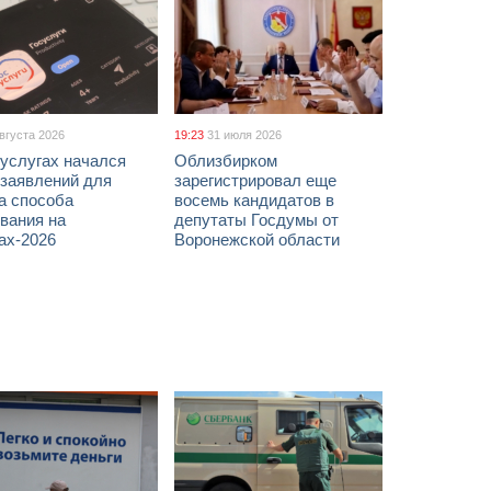
августа 2026
19:23
31 июля 2026
услугах начался
Облизбирком
 заявлений для
зарегистрировал еще
а способа
восемь кандидатов в
вания на
депутаты Госдумы от
ах-2026
Воронежской области