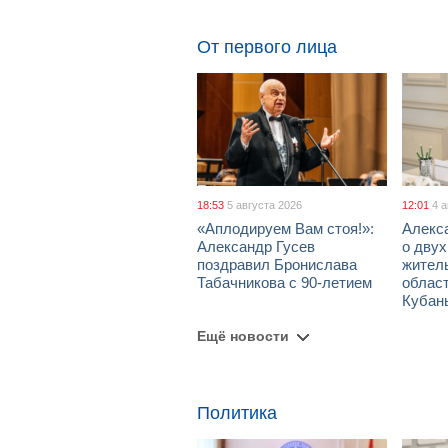
От первого лица
18:53
5 августа 2026
12:01
4 
«Аплодируем Вам стоя!»:
Алекс
Александр Гусев
о дву
поздравил Бронислава
жител
Табачникова с 90-летием
област
Кубан
Ещё новости
Политика