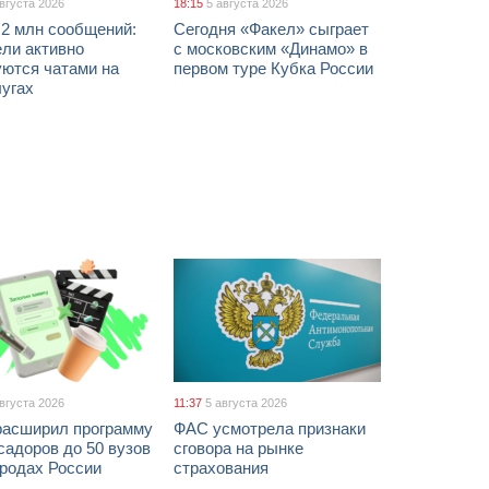
августа 2026
18:15
5 августа 2026
 2 млн сообщений:
Сегодня «Факел» сыграет
ели активно
с московским «Динамо» в
уются чатами на
первом туре Кубка России
лугах
августа 2026
11:37
5 августа 2026
расширил программу
ФАС усмотрела признаки
адоров до 50 вузов
сговора на рынке
ородах России
страхования