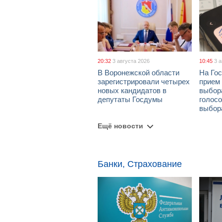
20:32
3 августа 2026
10:45
3 
В Воронежской области
На Гос
зарегистрировали четырех
прием
новых кандидатов в
выбор
депутаты Госдумы
голосо
выбор
Ещё новости
Банки, Страхование