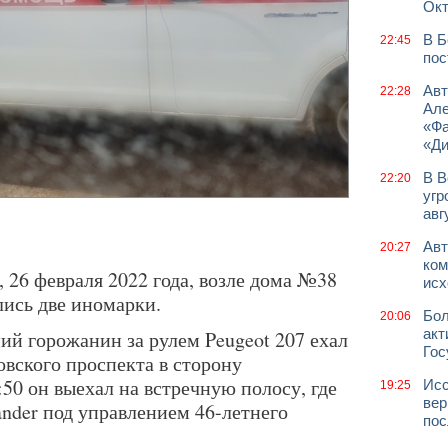
Окт
В Б
22:45
пос
Авт
22:28
Але
«Фа
«Д
В В
22:20
угр
авг
Авт
20:27
ком
 26 февраля 2022 года, возле дома №38
исх
лись две иномарки.
Бол
20:06
акт
ий горожанин за рулем Peugeot 207 ехал
Гос
овского проспекта в сторону
50 он выехал на встречную полосу, где
Исс
19:25
вер
lander под управлением 46-летнего
пос