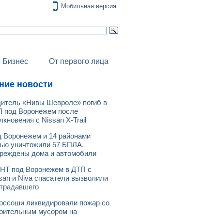
Мобильная версия
Бизнес
От первого лица
ние новости
итель «Нивы Шевроле» погиб в
 под Воронежем после
лкновения с Nissan X-Trail
 Воронежем и 14 районами
ью уничтожили 57 БПЛА,
реждены дома и автомобили
НТ под Воронежем в ДТП с
san и Niva спасатели вызволили
традавшего
оссоши ликвидировали пожар со
оительным мусором на