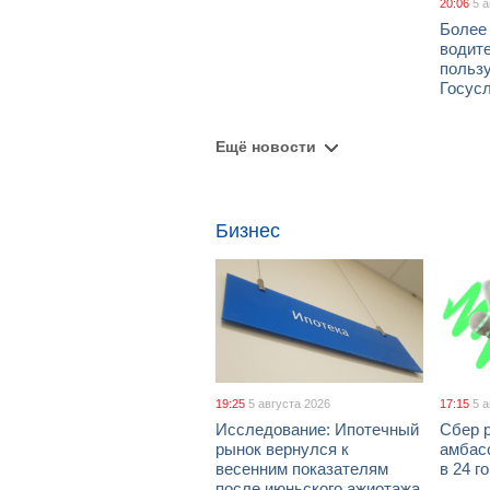
20:06
5 
Более
водит
польз
Госус
Ещё новости
Бизнес
19:25
5 августа 2026
17:15
5 
Исследование: Ипотечный
Сбер 
рынок вернулся к
амбасс
весенним показателям
в 24 г
после июньского ажиотажа