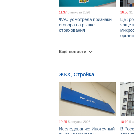
11:37
5 августа 2026
16:50
31
ФАС усмотрела признаки
ЦБ: ро
сговора на рынке
чаще 
страхования
микро
орган
Ещё новости
ЖКХ, Стройка
19:25
5 августа 2026
10:10
5 
Исследование: Ипотечный
В Рос