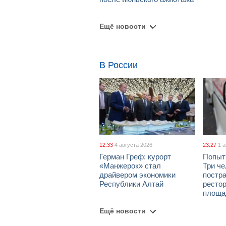
Ещё новости
В России
12:33
4 августа 2026
23:27
1 
Герман Греф: курорт
Попыт
«Манжерок» стал
Три че
драйвером экономики
постра
Республики Алтай
рестор
площа
Ещё новости