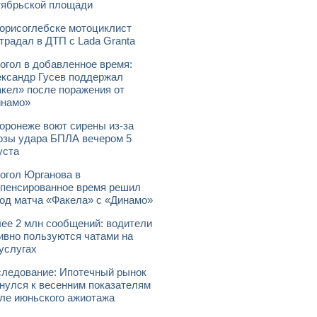
ябрьской площади
орисоглебске мотоциклист
традал в ДТП с Lada Granta
огол в добавленное время:
ксандр Гусев поддержал
кел» после поражения от
инамо»
оронеже воют сирены из-за
озы удара БПЛА вечером 5
уста
огол Юрганова в
пенсированное время решил
од матча «Факела» с «Динамо»
ее 2 млн сообщений: водители
ивно пользуются чатами на
услугах
ледование: Ипотечный рынок
нулся к весенним показателям
ле июньского ажиотажа