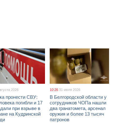
августа 2026
10:26
31 июля 2026
ка пронести СВУ:
В Белгородской области у
ловека погибли и 17
сотрудников ЧОПа нашли
дали при взрыве в
два гранатомета, арсенал
ане на Кудринской
оружия и более 13 тысяч
ди
патронов