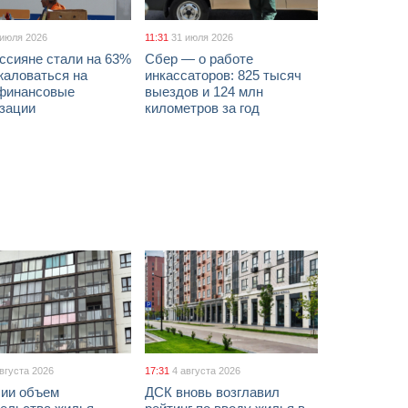
 июля 2026
11:31
31 июля 2026
ссияне стали на 63%
Сбер — о работе
жаловаться на
инкассаторов: 825 тысяч
финансовые
выездов и 124 млн
изации
километров за год
августа 2026
17:31
4 августа 2026
сии объем
ДСК вновь возглавил