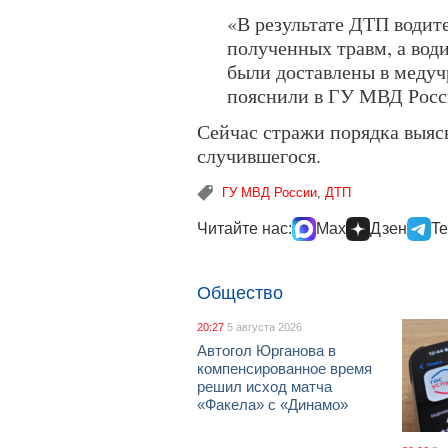
«В результате ДТП водите
полученных травм, а води
были доставлены в меду
пояснили в ГУ МВД Росс
Сейчас стражи порядка выяс
случившегося.
ГУ МВД России
,
ДТП
Читайте нас:
Max
Дзен
Te
Общество
20:27
5 августа 2026
Автогол Юрганова в
компенсированное время
решил исход матча
«Факела» с «Динамо»