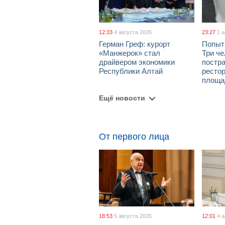
12:33
4 августа 2026
23:27
1 
Герман Греф: курорт
Попыт
«Манжерок» стал
Три че
драйвером экономики
постра
Республики Алтай
рестор
площа
Ещё новости
От первого лица
18:53
5 августа 2026
12:01
4 