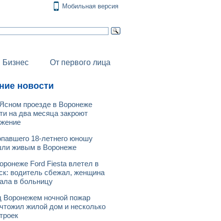
Мобильная версия
Бизнес
От первого лица
ние новости
Ясном проезде в Воронеже
ти на два месяца закроют
ижение
павшего 18-летнего юношу
ли живым в Воронеже
оронеже Ford Fiesta влетел в
ск: водитель сбежал, женщина
ала в больницу
 Воронежем ночной пожар
чтожил жилой дом и несколько
троек