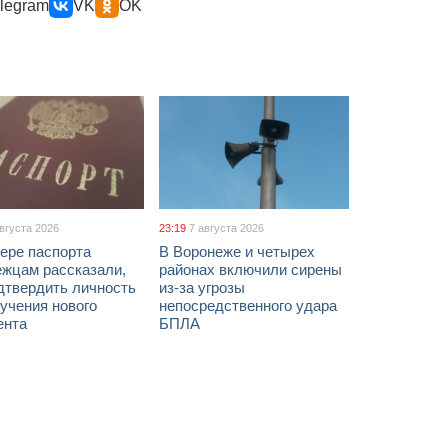
legram
VK
OK
августа 2026
23:19
7 августа 2026
ере паспорта
В Воронеже и четырех
ежцам рассказали,
районах включили сирены
дтвердить личность
из-за угрозы
учения нового
непосредственного удара
ента
БПЛА