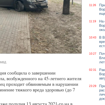
При
11:26
Вор
еще
На 
11:19
Вор
око
В В
10:43
вре
ест
Поч
10:27
Вла
лет
 МВД.
Рак
02:31
иция сообщила о завершении
Вор
ла, возбужденного на 45-летнего жителя
авг
жец проходит обвиняемым в нарушении
При
23:29
инение тяжкого вреда здоровью (до 7
рас
лич
док
зже полудня 13 августа 2021-го на в