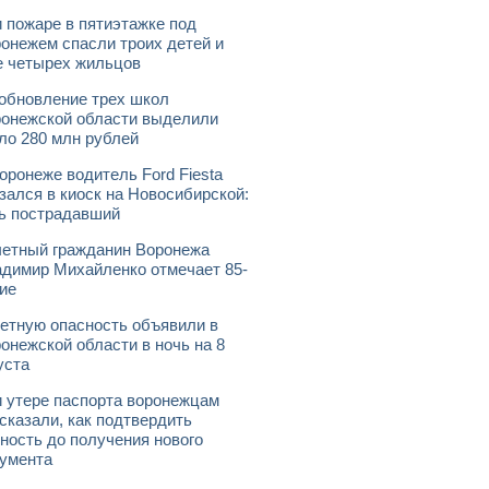
 пожаре в пятиэтажке под
онежем спасли троих детей и
 четырех жильцов
обновление трех школ
онежской области выделили
ло 280 млн рублей
оронеже водитель Ford Fiesta
зался в киоск на Новосибирской:
ь пострадавший
етный гражданин Воронежа
димир Михайленко отмечает 85-
ие
етную опасность объявили в
онежской области в ночь на 8
уста
 утере паспорта воронежцам
сказали, как подтвердить
ность до получения нового
умента