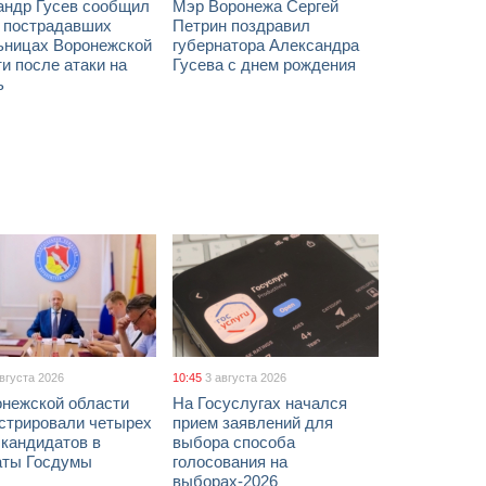
андр Гусев сообщил
Мэр Воронежа Сергей
х пострадавших
Петрин поздравил
ьницах Воронежской
губернатора Александра
и после атаки на
Гусева с днем рождения
ь
августа 2026
10:45
3 августа 2026
онежской области
На Госуслугах начался
истрировали четырех
прием заявлений для
 кандидатов в
выбора способа
аты Госдумы
голосования на
выборах-2026