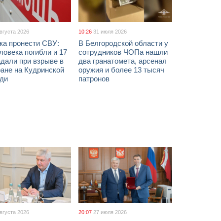
августа 2026
10:26
31 июля 2026
ка пронести СВУ:
В Белгородской области у
ловека погибли и 17
сотрудников ЧОПа нашли
дали при взрыве в
два гранатомета, арсенал
ане на Кудринской
оружия и более 13 тысяч
ди
патронов
августа 2026
20:07
27 июля 2026