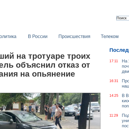
олитика
В России
Происшествия
Телеком
Послед
ший на тротуаре троих
На 
17:11
ль объяснил отказ от
поч
дв
ания на опьянение
Про
16:31
наш
В В
14:25
кио
поп
Под
11:29
уни
пос