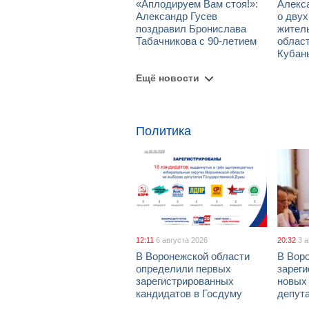
«Аплодируем Вам стоя!»:
Алекс
Александр Гусев
о дву
поздравил Бронислава
жител
Табачникова с 90-летием
област
Кубан
Ещё новости
Политика
12:11
6 августа 2026
20:32
3 
В Воронежской области
В Вор
определили первых
зарег
зарегистрированных
новых
кандидатов в Госдуму
депут