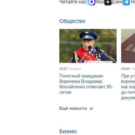
Читайте нас:
Max
Дзен
Te
Общество
10:27
Сегодня
23:29
7 
Почетный гражданин
При ут
Воронежа Владимир
ворон
Михайленко отмечает 85-
как по
летие
до пол
докум
Ещё новости
Бизнес