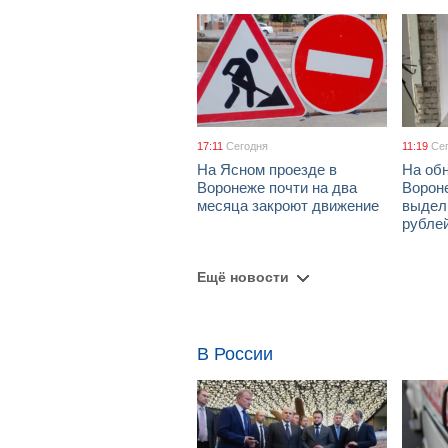
17:11
Сегодня
11:19
Се
На Ясном проезде в
На об
Воронеже почти на два
Ворон
месяца закроют движение
выдел
рубле
Ещё новости
В России