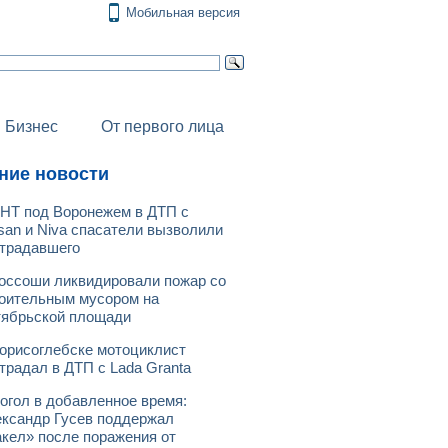
Мобильная версия
Бизнес
От первого лица
ние новости
НТ под Воронежем в ДТП с
san и Niva спасатели вызволили
традавшего
оссоши ликвидировали пожар со
оительным мусором на
ябрьской площади
орисоглебске мотоциклист
традал в ДТП с Lada Granta
огол в добавленное время:
ксандр Гусев поддержал
кел» после поражения от