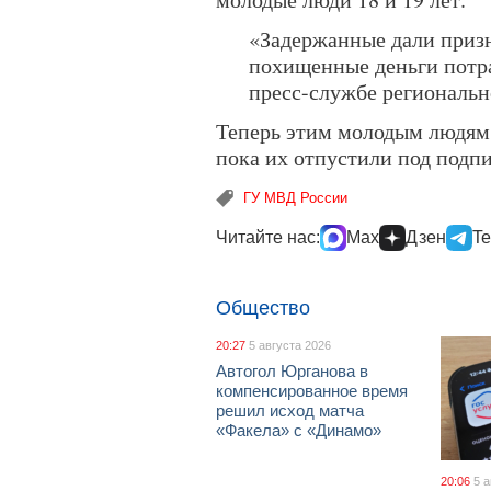
«Задержанные дали призн
похищенные деньги потр
пресс-службе региональ
Теперь этим молодым людям г
пока их отпустили под подпи
ГУ МВД России
Читайте нас:
Max
Дзен
Te
Общество
20:27
5 августа 2026
Автогол Юрганова в
компенсированное время
решил исход матча
«Факела» с «Динамо»
20:06
5 