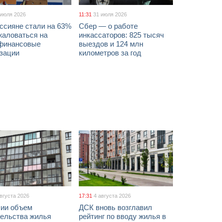
 июля 2026
11:31
31 июля 2026
ссияне стали на 63%
Сбер — о работе
жаловаться на
инкассаторов: 825 тысяч
финансовые
выездов и 124 млн
изации
километров за год
августа 2026
17:31
4 августа 2026
сии объем
ДСК вновь возглавил
тельства жилья
рейтинг по вводу жилья в