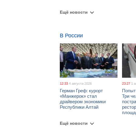
Ещё новости
В России
12:33
4 августа 2026
23:27
1 
Герман Греф: курорт
Попыт
«Манжерок» стал
Три че
драйвером экономики
постра
Республики Алтай
рестор
площа
Ещё новости