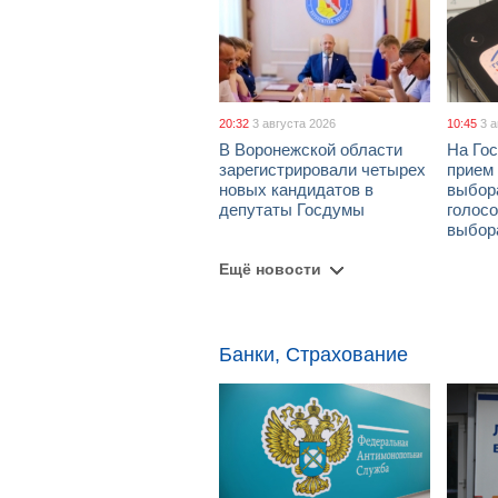
20:32
3 августа 2026
10:45
3 
В Воронежской области
На Гос
зарегистрировали четырех
прием
новых кандидатов в
выбор
депутаты Госдумы
голосо
выбор
Ещё новости
Банки, Страхование