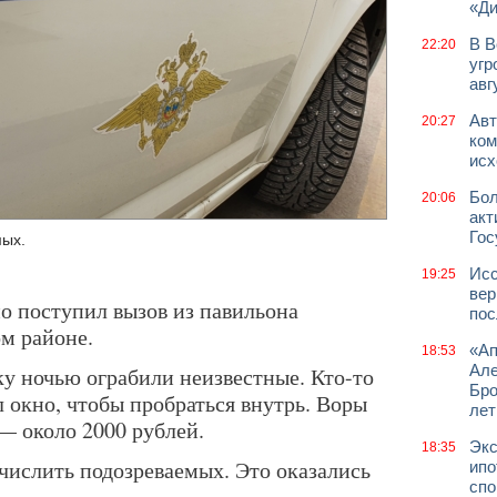
«Д
В В
22:20
угр
авг
Авт
20:27
ком
исх
Бол
20:06
акт
Гос
мых.
Исс
19:25
вер
 поступил вызов из павильона
пос
ом районе.
«Ап
18:53
Але
ку ночью ограбили неизвестные. Кто-то
Бро
 окно, чтобы пробраться внутрь. Воры
лет
 — около 2000 рублей.
Экс
18:35
числить подозреваемых. Это оказались
ипо
спо