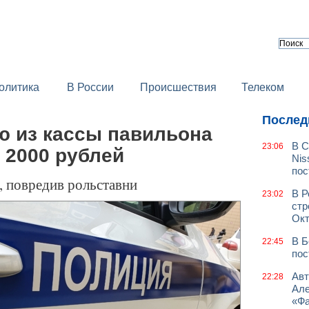
олитика
В России
Происшествия
Телеком
Послед
ю из кассы павильона
В С
23:06
 2000 рублей
Nis
пос
, повредив рольставни
В Р
23:02
стр
Окт
В Б
22:45
пос
Авт
22:28
Але
«Фа