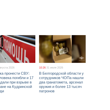
августа 2026
10:26
31 июля 2026
ка пронести СВУ:
В Белгородской области у
ловека погибли и 17
сотрудников ЧОПа нашли
дали при взрыве в
два гранатомета, арсенал
ане на Кудринской
оружия и более 13 тысяч
ди
патронов