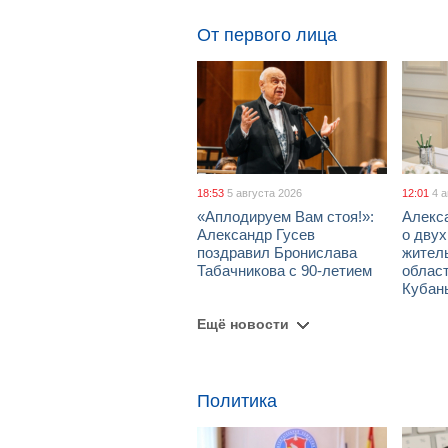
От первого лица
18:53
5 августа 2026
12:01
4 
«Аплодируем Вам стоя!»:
Алекс
Александр Гусев
о дву
поздравил Бронислава
жител
Табачникова с 90-летием
област
Кубан
Ещё новости
Политика