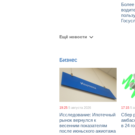
Более
водит
польз
Госус
Ещё новости
Бизнес
19:25
5 августа 2026
17:15
5 
Исследование: Ипотечный
Сбер 
рынок вернулся к
амбасс
весенним показателям
в 24 г
после июньского ажиотажа