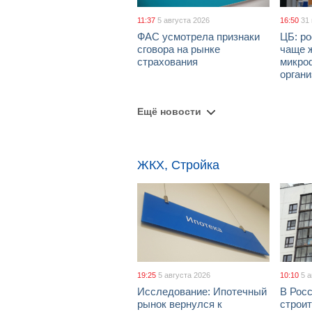
11:37
5 августа 2026
16:50
31
ФАС усмотрела признаки
ЦБ: ро
сговора на рынке
чаще 
страхования
микро
орган
Ещё новости
ЖКХ, Стройка
19:25
5 августа 2026
10:10
5 
Исследование: Ипотечный
В Рос
рынок вернулся к
строи