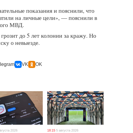
ательные показания и пояснили, что
атили на личные цели», — пояснили в
ного МВД.
розит до 5 лет колонии за кражу. Но
ску о невыезде.
legram
VK
OK
августа 2026
18:15
5 августа 2026