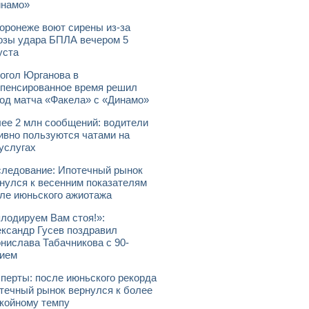
инамо»
оронеже воют сирены из-за
озы удара БПЛА вечером 5
уста
огол Юрганова в
пенсированное время решил
од матча «Факела» с «Динамо»
ее 2 млн сообщений: водители
ивно пользуются чатами на
услугах
ледование: Ипотечный рынок
нулся к весенним показателям
ле июньского ажиотажа
лодируем Вам стоя!»:
ксандр Гусев поздравил
нислава Табачникова с 90-
ием
перты: после июньского рекорда
течный рынок вернулся к более
койному темпу