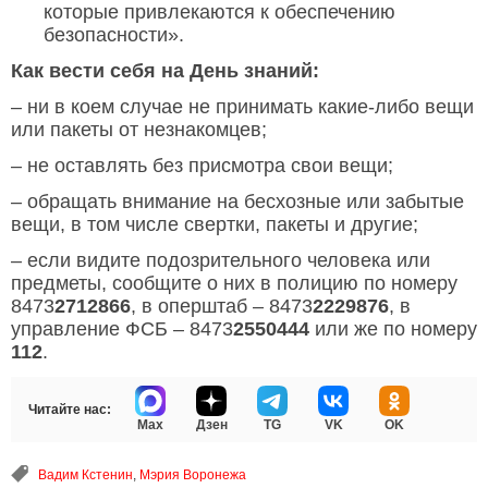
которые привлекаются к обеспечению
безопасности».
Как вести себя на День знаний:
– ни в коем случае не принимать какие-либо вещи
или пакеты от незнакомцев;
– не оставлять без присмотра свои вещи;
– обращать внимание на бесхозные или забытые
вещи, в том числе свертки, пакеты и другие;
– если видите подозрительного человека или
предметы, сообщите о них в полицию по номеру
8473
2712866
, в оперштаб – 8473
2229876
, в
управление ФСБ – 8473
2550444
или же по номеру
112
.
Читайте нас:
Max
Дзен
TG
VK
OK
Вадим Кстенин
,
Мэрия Воронежа