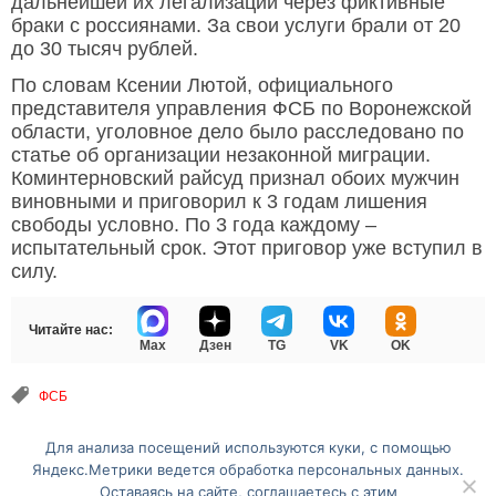
дальнейшей их легализации через фиктивные
браки с россиянами. За свои услуги брали от 20
до 30 тысяч рублей.
По словам Ксении Лютой, официального
представителя управления ФСБ по Воронежской
области, уголовное дело было расследовано по
статье об организации незаконной миграции.
Коминтерновский райсуд признал обоих мужчин
виновными и приговорил к 3 годам лишения
свободы условно. По 3 года каждому –
испытательный срок. Этот приговор уже вступил в
силу.
Читайте нас:
Max
Дзен
TG
VK
OK
ФСБ
Для анализа посещений используются куки, с помощью
Перейти на полную версию сайта
Яндекс.Метрики ведется обработка персональных данных.
Оставаясь на сайте, соглашаетесь с этим