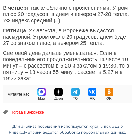
В
четверг
также облачно с прояснениями. Утром
плюс 20 градусов, а днем и вечером 27-28 тепла.
УФ-индекс средний (5).
Пятница
, 27 августа, в Воронеже выдастся
пасмурной. Утром около 20 градусов, днем будет
27 со знаком плюс, а вечером 25 тепла.
Световой день дальше уменьшаться. Если в
понедельник его продолжительность 14 часов 10
минут – с рассветом в 5:20 и закатом в 19:30, то в
пятницу – 13 часов 55 минут, рассвет в 5:27 и в
19:22 закат.
Читайте нас:
Max
Дзен
TG
VK
OK
Погода в Воронеже
Для анализа посещений используются куки, с помощью
Перейти на полную версию сайта
Яндекс.Метрики ведется обработка персональных данных.