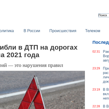
олитика
В России
Происшествия
Телеком
Послед
ибли в ДТП на дорогах
Рак
02:31
а 2021 года
Вор
авг
рий — это нарушения правил
При
23:29
рас
лич
док
В В
23:19
вкл
неп
В В
22:28