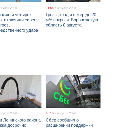
августа 2026
21:56
7 августа 2026
онеже и четырех
Грозы, град и ветер до 20
ах включили сирены
м/с накроют Воронежскую
угрозы
область 8 августа
редственного удара
августа 2026
16:16
7 августа 2026
и Ленинского района
Сбер сообщил о
ежа досрочно
расширении поддержки