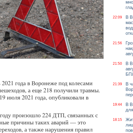
мно
гла
В В
22:09
мас
вод
отк
Гро
21:56
нак
авг
В В
21:50
авг
БП
 2021 года в Воронеже под колесами
В ч
21:39
пешеходов, а еще 218 получили травмы.
Вор
пер
 19 июля 2021 года, опубликовали в
В В
19:44
для
 году произошло 224 ДТП, связанных с
Жит
18:15
вные причины таких аварий — это
лиш
ереходов, а также нарушения правил
пов