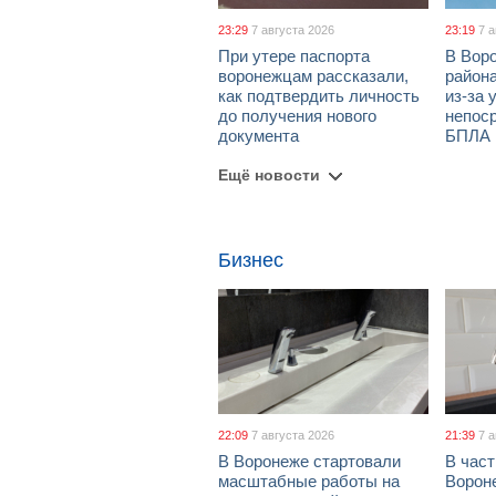
23:29
7 августа 2026
23:19
7 
При утере паспорта
В Вор
воронежцам рассказали,
район
как подтвердить личность
из-за 
до получения нового
непос
документа
БПЛА
Ещё новости
Бизнес
22:09
7 августа 2026
21:39
7 
В Воронеже стартовали
В част
масштабные работы на
Ворон