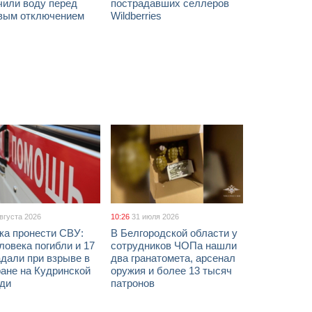
чили воду перед
пострадавших селлеров
вым отключением
Wildberries
августа 2026
10:26
31 июля 2026
ка пронести СВУ:
В Белгородской области у
ловека погибли и 17
сотрудников ЧОПа нашли
дали при взрыве в
два гранатомета, арсенал
ане на Кудринской
оружия и более 13 тысяч
ди
патронов