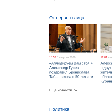
От первого лица
18:53
5 августа 2026
12:01
4 
«Аплодируем Вам стоя!»:
Алекс
Александр Гусев
о дву
поздравил Бронислава
жител
Табачникова с 90-летием
област
Кубан
Ещё новости
Политика